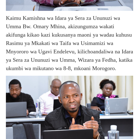
HABARI ZILIZOPEWA UZITO WA JUU KATIKA MAGAZETI 
Kaimu Kamishna wa Idara ya Sera za Ununuzi wa
PINDA APONGEZA TVLA KWA KUJENGA UWEZO WA NDA
Umma Bw. Omary Mhina, akizungumza wakati
akifunga kikao kazi kukusanya maoni ya wadau kuhusu
MFUMO WA M+2 WAIMARISHA UHAKIKA WA MAFUTA NC
Rasimu ya Mkakati wa Taifa wa Usimamizi wa
PINDA AIPONGEZA MATI TECHNOLOGIES KWA UBUNIFU
Mnyororo wa Ugavi Endelevu, kilichoandaliwa na Idara
ya Sera za Ununuzi wa Umma, Wizara ya Fedha, katika
DKT. SIMBEYE ASISITIZA UMOJA WA VYUO VYA UALIMU
ukumbi wa mikutano wa 8-8, mkoani Morogoro.