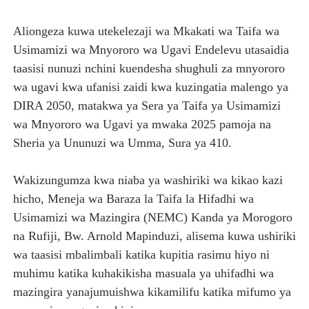
Aliongeza kuwa utekelezaji wa Mkakati wa Taifa wa
Usimamizi wa Mnyororo wa Ugavi Endelevu utasaidia
taasisi nunuzi nchini kuendesha shughuli za mnyororo
wa ugavi kwa ufanisi zaidi kwa kuzingatia malengo ya
DIRA 2050, matakwa ya Sera ya Taifa ya Usimamizi
wa Mnyororo wa Ugavi ya mwaka 2025 pamoja na
Sheria ya Ununuzi wa Umma, Sura ya 410.
Wakizungumza kwa niaba ya washiriki wa kikao kazi
hicho, Meneja wa Baraza la Taifa la Hifadhi wa
Usimamizi wa Mazingira (NEMC) Kanda ya Morogoro
na Rufiji, Bw. Arnold Mapinduzi, alisema kuwa ushiriki
wa taasisi mbalimbali katika kupitia rasimu hiyo ni
muhimu katika kuhakikisha masuala ya uhifadhi wa
mazingira yanajumuishwa kikamilifu katika mifumo ya