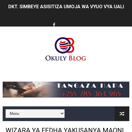
FCC YAENDELEA KUJENGA MAZINGIRA BORA YA BIASHA
MATI TECHNOLOGIES YAONYESHA UWEZO WA WATANZA
WANAWAKE TFC NYENZO YA KUJENGA UCHUMI WA FAMIL
ULEGA: TEKNOLOJIA BUNIFU ZIWAFIKIE WAKULIMA NA W
SERIKALI INATAMBUA MCHANGO WA WAZEE: WAZIRI S
RAIS SAMIA, MUSEVEN WASHUHUDIA MAKUBALIANO YA 
Music
WAJASIRIAMALI KUTOKA PEMBA WATEMBELEA BANDA 
BRELA YATOA ELIMU YA URASIMISHAJI BIASHARA NA 
TARURA YATAJWA KUWA MIONGONI MWA TAASISI BOR
Mkurugenzi Green Acres ataja sababu kuanzisha klabu 
WIZARA YA FEDHA YAKUSANYA MAONI