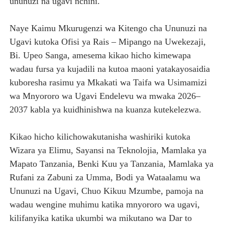
ununuzi na ugavi nchini.
Naye Kaimu Mkurugenzi wa Kitengo cha Ununuzi na
Ugavi kutoka Ofisi ya Rais – Mipango na Uwekezaji,
Bi. Upeo Sanga, amesema kikao hicho kimewapa
wadau fursa ya kujadili na kutoa maoni yatakayosaidia
kuboresha rasimu ya Mkakati wa Taifa wa Usimamizi
wa Mnyororo wa Ugavi Endelevu wa mwaka 2026–
2037 kabla ya kuidhinishwa na kuanza kutekelezwa.
Kikao hicho kilichowakutanisha washiriki kutoka
Wizara ya Elimu, Sayansi na Teknolojia, Mamlaka ya
Mapato Tanzania, Benki Kuu ya Tanzania, Mamlaka ya
Rufani za Zabuni za Umma, Bodi ya Wataalamu wa
Ununuzi na Ugavi, Chuo Kikuu Mzumbe, pamoja na
wadau wengine muhimu katika mnyororo wa ugavi,
kilifanyika katika ukumbi wa mikutano wa Dar to