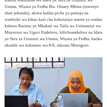
Kaimu Kamishna wa Idara ya Sera za Ununuzi wa
Umma, Wizara ya Fedha Bw. Omary Mhina (mwenye
shati jekundu), akiwa katika picha ya pamoja na
washiriki wa kikao kazi cha kukusanya maoni ya wadau
kuhusu Rasimu ya Mkakati wa Taifa wa Usimamizi wa
Mnyororo wa Ugavi Endelevu, kilichoandaliwa na Idara
ya Sera za Ununuzi wa Umma, Wizara ya Fedha, katika
ukumbi wa mikutano wa 8-8, mkoani Morogoro.