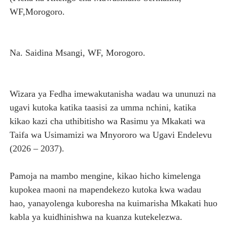
WF,Morogoro.
Na. Saidina Msangi, WF, Morogoro.
Wizara ya Fedha imewakutanisha wadau wa ununuzi na
ugavi kutoka katika taasisi za umma nchini, katika
kikao kazi cha uthibitisho wa Rasimu ya Mkakati wa
Taifa wa Usimamizi wa Mnyororo wa Ugavi Endelevu
(2026 – 2037).
Pamoja na mambo mengine, kikao hicho kimelenga
kupokea maoni na mapendekezo kutoka kwa wadau
hao, yanayolenga kuboresha na kuimarisha Mkakati huo
kabla ya kuidhinishwa na kuanza kutekelezwa.