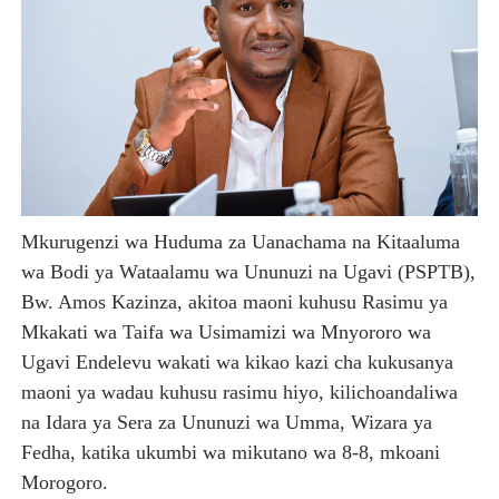
Mkurugenzi wa Huduma za Uanachama na Kitaaluma
wa Bodi ya Wataalamu wa Ununuzi na Ugavi (PSPTB),
Bw. Amos Kazinza, akitoa maoni kuhusu Rasimu ya
Mkakati wa Taifa wa Usimamizi wa Mnyororo wa
Ugavi Endelevu wakati wa kikao kazi cha kukusanya
maoni ya wadau kuhusu rasimu hiyo, kilichoandaliwa
na Idara ya Sera za Ununuzi wa Umma, Wizara ya
Fedha, katika ukumbi wa mikutano wa 8-8, mkoani
Morogoro.