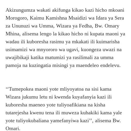
Akizungumza wakati akifunga kikao kazi hicho mkoani
Morogoro, Kaimu Kamishna Msaidizi wa Idara ya Sera
za Ununuzi wa Umma, Wizara ya Fedha, Bw. Omary
Mhina, alisema lengo la kikao hicho ni kupata maoni ya
wadau ili kuboresha rasimu ya mkakati ili kuimarisha
usimamizi wa mnyororo wa ugavi, kuongeza uwazi na
uwajibikaji katika matumizi ya rasilimali za umma
pamoja na kuzingatia misingi ya maendeleo endelevu.
‘‘Tumepokea maoni yote mliyoyatoa na sisi kama
Wizara jukumu letu ni kwenda kuyafanyia kazi ili
kuboresha maeneo yote tuliyoafikiana na kisha
tutarejesha kwenu tena ili muweza kuhakiki kama yale
yote tuliyokubaliana yamefanyiwa kazi’’, alisema Bw.
Omari.