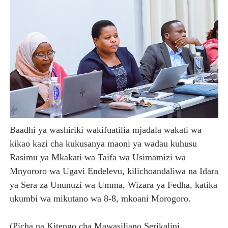
Baadhi ya washiriki wakifuatilia mjadala wakati wa
kikao kazi cha kukusanya maoni ya wadau kuhusu
Rasimu ya Mkakati wa Taifa wa Usimamizi wa
Mnyororo wa Ugavi Endelevu, kilichoandaliwa na Idara
ya Sera za Ununuzi wa Umma, Wizara ya Fedha, katika
ukumbi wa mikutano wa 8-8, mkoani Morogoro.
(Picha na Kitengo cha Mawasiliano Serikalini,