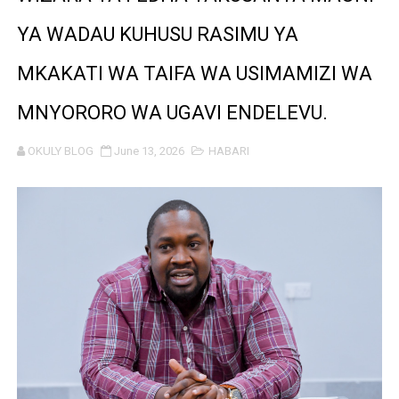
MWANRI APOKELEWA MAKAO MAKUU YA CCM DODOM
YA WADAU KUHUSU RASIMU YA
UKAGUZI WA MIGODI WAIMARISHA USALAMA, UHIFADH
MKAKATI WA TAIFA WA USIMAMIZI WA
MHE. CHANDE AIPONGEZA WRRB KWA KUWAWEZESHA 
MNYORORO WA UGAVI ENDELEVU.
NAIBU WAZIRI CHANDE ARIDHISHWA NA HUDUMA ZA 
OKULY BLOG
June 13, 2026
HABARI
TBS YAHIMIZA WAJASIRIAMALI KUTHIBITISHA UBORA
WMA YAWAFUNDISHA WATOTO VIPIMO: NAIBU WAZIRI 
TBS YAWAHIMIZA WAJASIRIAMALI KUOMBA ALAMA Y
NAIBU KATIBU MKUU UJENZI ARIDHISHWA NA MABORE
DKT. MSONDE: TBA NI KITOVU CHA FURSA ZA UWEKEZAJ
Waziri Kabudi: Kilosa Iendelee Kulinda Amani, Kuimarish