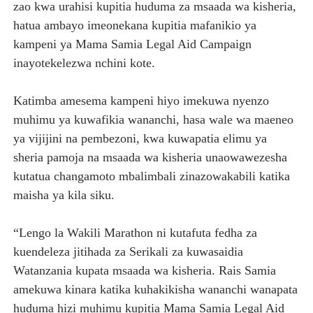
zao kwa urahisi kupitia huduma za msaada wa kisheria,
hatua ambayo imeonekana kupitia mafanikio ya
kampeni ya Mama Samia Legal Aid Campaign
inayotekelezwa nchini kote.
Katimba amesema kampeni hiyo imekuwa nyenzo
muhimu ya kuwafikia wananchi, hasa wale wa maeneo
ya vijijini na pembezoni, kwa kuwapatia elimu ya
sheria pamoja na msaada wa kisheria unaowawezesha
kutatua changamoto mbalimbali zinazowakabili katika
maisha ya kila siku.
“Lengo la Wakili Marathon ni kutafuta fedha za
kuendeleza jitihada za Serikali za kuwasaidia
Watanzania kupata msaada wa kisheria. Rais Samia
amekuwa kinara katika kuhakikisha wananchi wanapata
huduma hizi muhimu kupitia Mama Samia Legal Aid