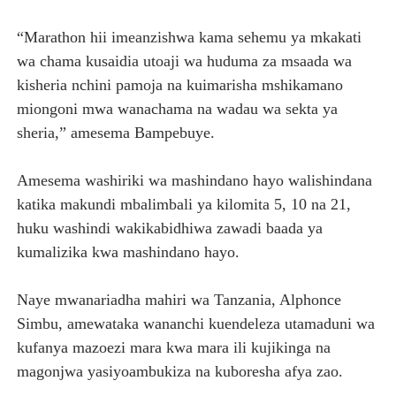
“Marathon hii imeanzishwa kama sehemu ya mkakati
wa chama kusaidia utoaji wa huduma za msaada wa
kisheria nchini pamoja na kuimarisha mshikamano
miongoni mwa wanachama na wadau wa sekta ya
sheria,” amesema Bampebuye.
Amesema washiriki wa mashindano hayo walishindana
katika makundi mbalimbali ya kilomita 5, 10 na 21,
huku washindi wakikabidhiwa zawadi baada ya
kumalizika kwa mashindano hayo.
Naye mwanariadha mahiri wa Tanzania, Alphonce
Simbu, amewataka wananchi kuendeleza utamaduni wa
kufanya mazoezi mara kwa mara ili kujikinga na
magonjwa yasiyoambukiza na kuboresha afya zao.