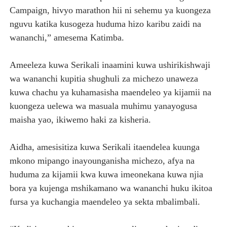
Campaign, hivyo marathon hii ni sehemu ya kuongeza
nguvu katika kusogeza huduma hizo karibu zaidi na
wananchi,” amesema Katimba.
Ameeleza kuwa Serikali inaamini kuwa ushirikishwaji
wa wananchi kupitia shughuli za michezo unaweza
kuwa chachu ya kuhamasisha maendeleo ya kijamii na
kuongeza uelewa wa masuala muhimu yanayogusa
maisha yao, ikiwemo haki za kisheria.
Aidha, amesisitiza kuwa Serikali itaendelea kuunga
mkono mipango inayounganisha michezo, afya na
huduma za kijamii kwa kuwa imeonekana kuwa njia
bora ya kujenga mshikamano wa wananchi huku ikitoa
fursa ya kuchangia maendeleo ya sekta mbalimbali.