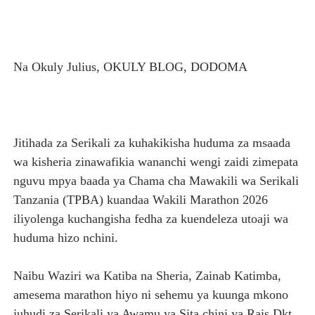
TANZANIA YAIPONGEZA AFRICA50, YAIMARISHA USHIR
WAKULIMA WAPEWA MBINU YA KUKABILIANA NA SUM
Na Okuly Julius, OKULY BLOG, DODOMA
Serikali yasisitiza usimamizi imara wa maji chini ya ardh
WANAFUNZI WA MTEMI MAZENGO WATOA ELIMU YA VIP
Jitihada za Serikali za kuhakikisha huduma za msaada
TEKNOLOJIA YA NYUKLIA: MSAADA MKUBWA KATIKA MA
wa kisheria zinawafikia wananchi wengi zaidi zimepata
nguvu mpya baada ya Chama cha Mawakili wa Serikali
Tanzania (TPBA) kuandaa Wakili Marathon 2026
iliyolenga kuchangisha fedha za kuendeleza utoaji wa
huduma hizo nchini.
Naibu Waziri wa Katiba na Sheria, Zainab Katimba,
amesema marathon hiyo ni sehemu ya kuunga mkono
juhudi za Serikali ya Awamu ya Sita chini ya Rais Dkt.