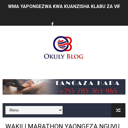
WMA YAPONGEZWA KWA KUANZISHA KLABU ZA VIPIMO
TBS Yaendelea kutoa elimu ya uthibitishaji ubora wa 
TACAIDS YASISITIZA KINGA DHIDI YA UKIMWI KULINDA
LONDO: KUONGEZA THAMANI YA MAZAO NDIO NJIA YA
WRRB YAJA NA UBUNIFU KWENYE ZAO LA PARACHICHI
HABARI ZILIZOPEWA UZITO WA JUU KATIKA MAGAZETI 
Music
TPDC YARIDHISHWA NA MAENDELEO YA UJENZI WA P
NHIF: BIMA YA AFYA NI MSINGI WA MAISHA YA KILA M
LONDO AIPONGEZA FCC KWA KUJENGA USHINDANI WA 
TBS YASISITIZA UBORA WA BIDHAA KUWA CHACHU YA 
WAKILI MARATHON YAONGEZA NGUVU