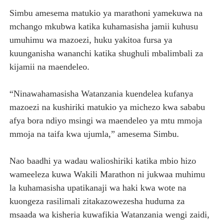
Simbu amesema matukio ya marathoni yamekuwa na
mchango mkubwa katika kuhamasisha jamii kuhusu
umuhimu wa mazoezi, huku yakitoa fursa ya
kuunganisha wananchi katika shughuli mbalimbali za
kijamii na maendeleo.
“Ninawahamasisha Watanzania kuendelea kufanya
mazoezi na kushiriki matukio ya michezo kwa sababu
afya bora ndiyo msingi wa maendeleo ya mtu mmoja
mmoja na taifa kwa ujumla,” amesema Simbu.
Nao baadhi ya wadau walioshiriki katika mbio hizo
wameeleza kuwa Wakili Marathon ni jukwaa muhimu
la kuhamasisha upatikanaji wa haki kwa wote na
kuongeza rasilimali zitakazowezesha huduma za
msaada wa kisheria kuwafikia Watanzania wengi zaidi,