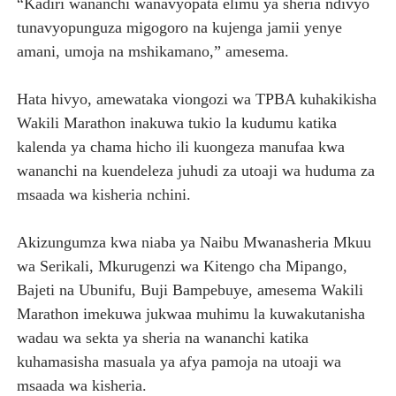
“Kadiri wananchi wanavyopata elimu ya sheria ndivyo
tunavyopunguza migogoro na kujenga jamii yenye
amani, umoja na mshikamano,” amesema.
Hata hivyo, amewataka viongozi wa TPBA kuhakikisha
Wakili Marathon inakuwa tukio la kudumu katika
kalenda ya chama hicho ili kuongeza manufaa kwa
wananchi na kuendeleza juhudi za utoaji wa huduma za
msaada wa kisheria nchini.
Akizungumza kwa niaba ya Naibu Mwanasheria Mkuu
wa Serikali, Mkurugenzi wa Kitengo cha Mipango,
Bajeti na Ubunifu, Buji Bampebuye, amesema Wakili
Marathon imekuwa jukwaa muhimu la kuwakutanisha
wadau wa sekta ya sheria na wananchi katika
kuhamasisha masuala ya afya pamoja na utoaji wa
msaada wa kisheria.