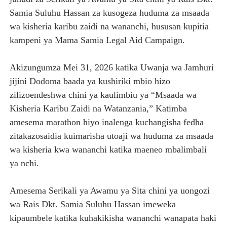
Samia Suluhu Hassan za kusogeza huduma za msaada
wa kisheria karibu zaidi na wananchi, hususan kupitia
kampeni ya Mama Samia Legal Aid Campaign.
Akizungumza Mei 31, 2026 katika Uwanja wa Jamhuri
jijini Dodoma baada ya kushiriki mbio hizo
zilizoendeshwa chini ya kaulimbiu ya “Msaada wa
Kisheria Karibu Zaidi na Watanzania,” Katimba
amesema marathon hiyo inalenga kuchangisha fedha
zitakazosaidia kuimarisha utoaji wa huduma za msaada
wa kisheria kwa wananchi katika maeneo mbalimbali
ya nchi.
Amesema Serikali ya Awamu ya Sita chini ya uongozi
wa Rais Dkt. Samia Suluhu Hassan imeweka
kipaumbele katika kuhakikisha wananchi wanapata haki