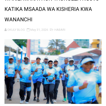
MRADI WA KITUO CHA KUONGEZA MSUKUMO WA MAFUTA
KATIKA MSAADA WA KISHERIA KWA
WACHIMBAJI WADOGO NAMUNGO WAOMBA MAFUNZO EN
WANANCHI
DARAJA LA BILIONI 1.2 KUONDOA KERO YA USAFIRI KIL
OKULY BLOG
May 31, 2026
HABARI
WAZIRI NANAUKA AIPONGEZA TARURA KWA MPANGO W
FURSA ZA BIASHARA ZA MABILIONI KATIKA MIGODI 
EWURA KANDA YA KATI YATOA WITO KUHUSU LESENI
Rais Dkt. Samia Afungua Rasmi Miundombinu ya BRT Aw
KIELELEZO KIPYA CHA VIWANGO VYA FAIDA VYA DHAM
WATUMISHI WA WIZARA YA FEDHA WATAKIWA KUZINGA
MASHILI AMPONGEZA RAIS SAMIA KWA MAPINDUZI YA 