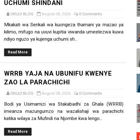
UCHUMI SHINDANI
PINGA RUSHWA WAKIWA WADOGO -RC DKT.BATILDA
OKULY BLOG
August 08, 2026
0 Comments
DUKA YA SIMU KARIAKOO WAPATA FURSA YA KUELEZA 
Mkakati wa Serikali wa kuongeza thamani ya mazao ya
kilimo, mifugo na uvuvi kupitia viwanda umeelezwa kuwa
TI SAFI YA KUPIKIA KWA VITENDO NANENANE
ndiyo nguzo ya kujenga uchumi sh...
 ELIMU KWA WANANCHI KUHUSU HAKI ZA BINADAMU
Read More
I YA MAZAO NDIO NJIA YA KUJENGA UCHUMI SHINDANI
WRRB YAJA NA UBUNIFU KWENYE
ZAO LA PARACHICHI
OKULY BLOG
August 08, 2026
0 Comments
Bodi ya Usimamizi wa Stakabadhi za Ghala (WRRB)
imeanza mazungumzo na wazalishaji wa parachichi
katika wilaya za Mufindi na Njombe kwa lengo...
Read More