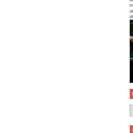
m
u
sh