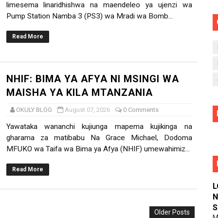
limesema linaridhishwa na maendeleo ya ujenzi wa
Pump Station Namba 3 (PS3) wa Mradi wa Bomb...
Read More
NHIF: BIMA YA AFYA NI MSINGI WA
MAISHA YA KILA MTANZANIA
OKULY BLOG
August 07, 2026
0 Comments
Yawataka wananchi kujiunga mapema kujikinga na
gharama za matibabu Na Grace Michael, Dodoma
MFUKO wa Taifa wa Bima ya Afya (NHIF) umewahimiz...
Read More
L
N
S
Older Posts
M