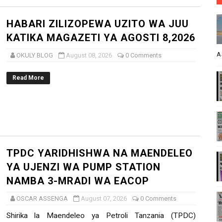
HABARI ZILIZOPEWA UZITO WA JUU
KATIKA MAGAZETI YA AGOSTI 8,2026
A
OKULY BLOG
August 08, 2026
0 Comments
Read More
TPDC YARIDHISHWA NA MAENDELEO
YA UJENZI WA PUMP STATION
NAMBA 3-MRADI WA EACOP
OSCAR ASSENGA
August 07, 2026
0 Comments
Shirika la Maendeleo ya Petroli Tanzania (TPDC)