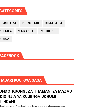
CATEGORIES
BIASHARA
BURUDANI
KIMATAIFA
KITAIFA
MAGAZETI
MICHEZO
SIASA
FACEBOOK
HABARI KUU KWA SASA
ONDO: KUONGEZA THAMANI YA MAZAO
DIO NJIA YA KUJENGA UCHUMI
HINDANI
kakati wa Serikali wa kuongeza thamani ya