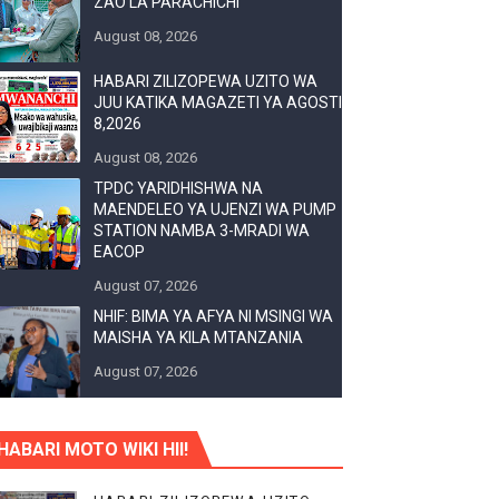
ZAO LA PARACHICHI
August 08, 2026
O YA NANENANE
HABARI ZILIZOPEWA UZITO WA
JUU KATIKA MAGAZETI YA AGOSTI
8,2026
August 08, 2026
UWAZI NA UWEKEZAJI.
TPDC YARIDHISHWA NA
MAENDELEO YA UJENZI WA PUMP
KA UTOAJI WA HUDUMA NANENANE
STATION NAMBA 3-MRADI WA
EACOP
MIL 10.5 CHUO CHA UUGUZI NZEGA
August 07, 2026
NHIF: BIMA YA AFYA NI MSINGI WA
 MIUNDOMBINU AFRIKA
MAISHA YA KILA MTANZANIA
August 07, 2026
HABARI MOTO WIKI HII!
O NANE NANE