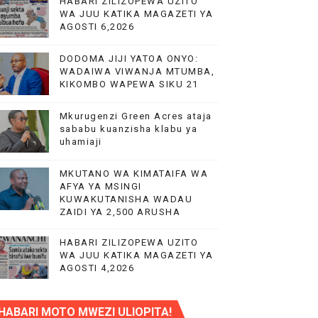
HABARI ZILIZOPEWA UZITO
WA JUU KATIKA MAGAZETI YA
AGOSTI 6,2026
CHANGAMOTO ZAO KWA TRA
DODOMA JIJI YATOA ONYO:
WADAIWA VIWANJA MTUMBA,
KIKOMBO WAPEWA SIKU 21
Mkurugenzi Green Acres ataja
sababu kuanzisha klabu ya
uhamiaji
MKUTANO WA KIMATAIFA WA
AFYA YA MSINGI
KUWAKUTANISHA WADAU
ZAIDI YA 2,500 ARUSHA
HABARI ZILIZOPEWA UZITO
WA JUU KATIKA MAGAZETI YA
AGOSTI 4,2026
HABARI MOTO MWEZI ULIOPITA!