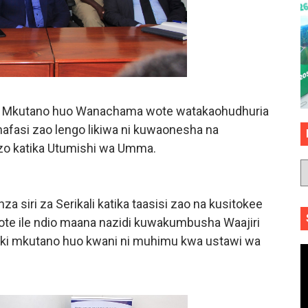
 Mkutano huo Wanachama wote watakaohudhuria
 nafasi zao lengo likiwa ni kuwaonesha na
o katika Utumishi wa Umma.
a siri za Serikali katika taasisi zao na kusitokee
ote ile ndio maana nazidi kuwakumbusha Waajiri
iki mkutano huo kwani ni muhimu kwa ustawi wa