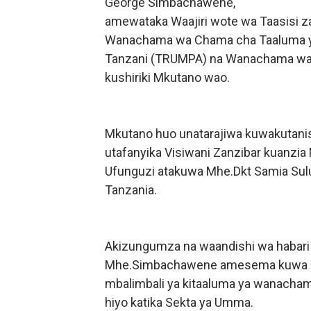
George Simbachawene,
DARAJA LA BILIONI 1.2 KU
amewataka Waajiri wote wa Taasisi
Wanachama wa Chama cha Taaluma y
WAZIRI NANAUKA AIPONGE
Tanzani (TRUMPA) na Wanachama wa
kushiriki Mkutano wao.
FURSA ZA BIASHARA ZA M
EWURA KANDA YA KATI YA
Mkutano huo unatarajiwa kuwakutanish
PROF. NAGU: TARURA ONG
utafanyika Visiwani Zanzibar kuanzia
Ufunguzi atakuwa Mhe.Dkt Samia Su
Tanzania.
Akizungumza na waandishi wa habari 
Mhe.Simbachawene
amesema kuwa Le
mbalimbali ya kitaaluma ya wanachama 
hiyo katika Sekta ya Umma.