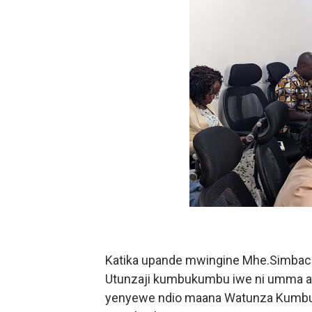
Katika upande mwingine Mhe.Simbac
Utunzaji kumbukumbu iwe ni umma au Bi
yenyewe ndio maana Watunza Kumbu