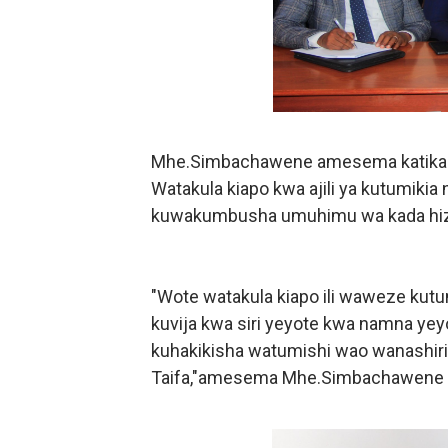
Mhe.Simbachawene amesema katika
Watakula kiapo kwa ajili ya kutumikia
kuwakumbusha umuhimu wa kada hiz
"Wote watakula kiapo ili waweze kutunz
kuvija kwa siri yeyote kwa namna yey
kuhakikisha watumishi wao wanashir
Taifa,"amesema Mhe.Simbachawene