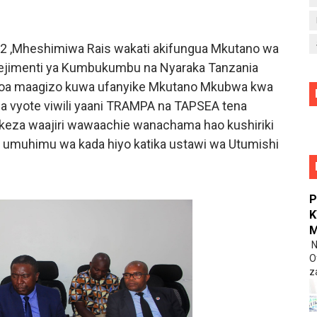
,Mheshimiwa Rais wakati akifungua Mkutano wa
jimenti ya Kumbukumbu na Nyaraka Tanzania
litoa maagizo kuwa ufanyike Mkutano Mkubwa kwa
vyote viwili yaani TRAMPA na TAPSEA tena
keza waajiri wawaachie wanachama hao kushiriki
na umuhimu wa kada hiyo katika ustawi wa Utumishi
P
K
M
‎
O
z