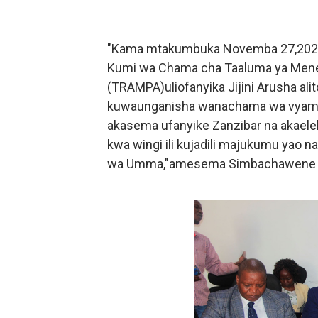
"Kama mtakumbuka Novemba 27,2022 
Kumi wa Chama cha Taaluma ya Mene
(TRAMPA)uliofanyika Jijini Arusha a
kuwaunganisha wanachama wa vyama 
akasema ufanyike Zanzibar na akaele
kwa wingi ili kujadili majukumu yao 
wa Umma,"amesema Simbachawene