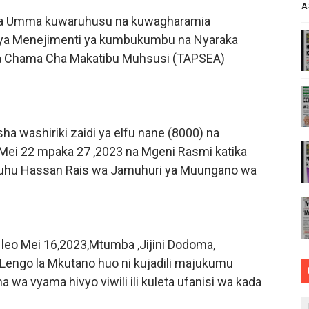
A
ONDOA KERO YA USAFIRI KILOSA
 za Umma kuwaruhusu na kuwagharamia
a Menejimenti ya kumbukumbu na Nyaraka
ZA TARURA KWA MPANGO WA CBRM ‎
 Chama Cha Makatibu Muhsusi (TAPSEA)
ABILIONI KATIKA MIGODI ZAWAFUNGUKIA WATANZANIA
TOA WITO KUHUSU LESENI ZA MAFUNDI UMEME,MAONESH
a washiriki zaidi ya elfu nane (8000) na
EZENI ELIMU KWA WANANCHI KUHUSU UTUNZAJI WA MIUN
 Mei 22 mpaka 27 ,2023 na Mgeni Rasmi katika
luhu Hassan Rais wa Jamuhuri ya Muungano wa
leo Mei 16,2023,Mtumba ,Jijini Dodoma,
ngo la Mkutano huo ni kujadili majukumu
wa vyama hivyo viwili ili kuleta ufanisi wa kada