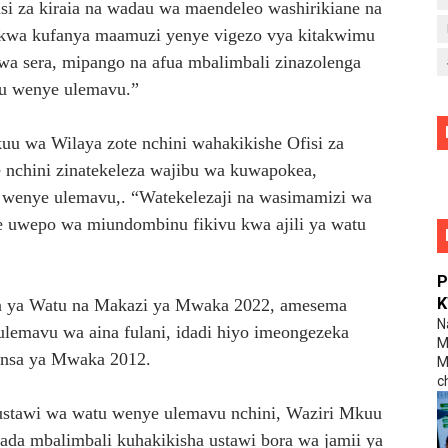
sasi za kiraia na wadau wa maendeleo washirikiane na
 kwa kufanya maamuzi yenye vigezo vya kitakwimu
i wa sera, mipango na afua mbalimbali zinazolenga
tu wenye ulemavu.”
 wa Wilaya zote nchini wahakikishe Ofisi za
e nchini zinatekeleza wajibu wa kuwapokea,
 wenye ulemavu,. “Watekelezaji na wasimamizi wa
e uwepo wa miundombinu fikivu kwa ajili ya watu
P
K
a ya Watu na Makazi ya Mwaka 2022, amesema
N
ulemavu wa aina fulani, idadi hiyo imeongezeka
M
Sensa ya Mwaka 2012.
M
c
 ustawi wa watu wenye ulemavu nchini, Waziri Mkuu
hada mbalimbali kuhakikisha ustawi bora wa jamii ya