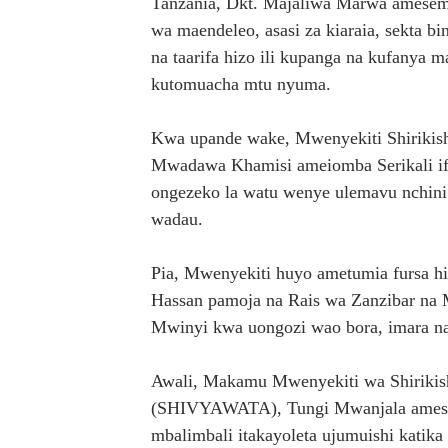
Tanzania, Dkt. Majaliwa Marwa amesema 
wa maendeleo, asasi za kiaraia, sekta bi
na taarifa hizo ili kupanga na kufanya 
kutomuacha mtu nyuma.
Kwa upande wake, Mwenyekiti Shiriki
Mwadawa Khamisi ameiomba Serikali ifan
ongezeko la watu wenye ulemavu nchini 
wadau.
Pia, Mwenyekiti huyo ametumia fursa 
Hassan pamoja na Rais wa Zanzibar na 
Mwinyi kwa uongozi wao bora, imara na
Awali, Makamu Mwenyekiti wa Shiriki
(SHIVYAWATA), Tungi Mwanjala amesema 
mbalimbali itakayoleta ujumuishi katik