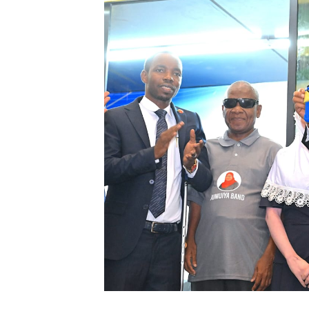
Mkurugenzi Green Acres ata
MWANRI APOKELEWA MAK
UKAGUZI WA MIGODI WAIM
MHE. CHANDE AIPONGEZA
NAIBU WAZIRI CHANDE AR
TBS YAHIMIZA WAJASIRIA
WMA YAWAFUNDISHA WATOT
TBS YAWAHIMIZA WAJASI
NAIBU KATIBU MKUU UJEN
DKT. MSONDE: TBA NI KITO