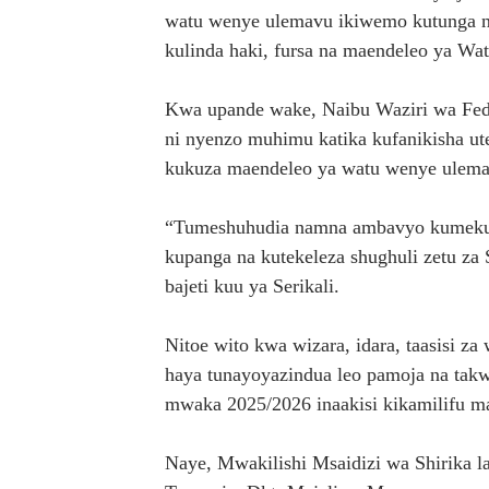
watu wenye ulemavu ikiwemo kutunga na 
kulinda haki, fursa na maendeleo ya W
Kwa upande wake, Naibu Waziri wa Fe
ni nyenzo muhimu katika kufanikisha u
kukuza maendeleo ya watu wenye ulema
“Tumeshuhudia namna ambavyo kumekuw
kupanga na kutekeleza shughuli zetu za S
bajeti kuu ya Serikali.
Nitoe wito kwa wizara, idara, taasisi z
haya tunayoyazindua leo pamoja na takw
mwaka 2025/2026 inaakisi kikamilifu ma
Naye, Mwakilishi Msaidizi wa Shirika 