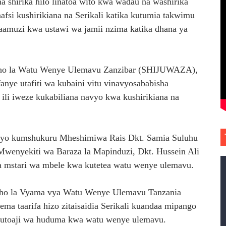
shirika hilo linatoa wito kwa wadau na washirika
nafsi kushirikiana na Serikali katika kutumia takwimu
maamuzi kwa ustawi wa jamii nzima katika dhana ya
sho la Watu Wenye Ulemavu Zanzibar (SHIJUWAZA),
ye utafiti wa kubaini vitu vinavyosababisha
ili iweze kukabiliana navyo kwa kushirikiana na
hiyo kumshukuru Mheshimiwa Rais Dkt. Samia Suluhu
Mwenyekiti wa Baraza la Mapinduzi, Dkt. Hussein Ali
 mstari wa mbele kwa kutetea watu wenye ulemavu.
sho la Vyama vya Watu Wenye Ulemavu Tanzania
taarifa hizo zitaisaidia Serikali kuandaa mipango
a utoaji wa huduma kwa watu wenye ulemavu.