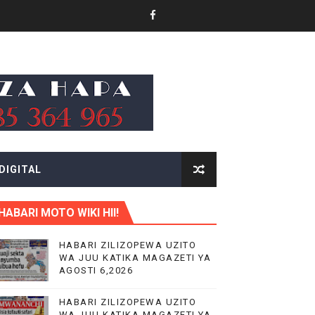
.
DIGITAL
KITUO KIKUU CHA NISHATI YA MAFUTA
HABARI MOTO WIKI HII!
LIMU YA VIPIMO
HABARI ZILIZOPEWA UZITO
WA JUU KATIKA MAGAZETI YA
RA NA HUDUMA KWA VIJANA BBT
AGOSTI 6,2026
HABARI ZILIZOPEWA UZITO
WA JUU KATIKA MAGAZETI YA