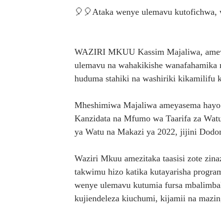
🎈🎈Ataka wenye ulemavu kutofichwa, w
Waziri Kabudi: Kilosa Iende
HABARI ZILIZOPEWA UZITO
WAZIRI MKUU Kassim Majaliwa, amewat
MHE. MAHUNDI ASHIRIKI M
ulemavu na wahakikishe wanafahamika ma
huduma stahiki na washiriki kikamilifu 
KAULIMBIU YA PSSSF YA ‘
PINDA AIPONGEZA MATI T
Mheshimiwa Majaliwa ameyasema hayo le
Kanzidata na Mfumo wa Taarifa za Wat
ya Watu na Makazi ya 2022, jijini Dodo
Waziri Mkuu amezitaka taasisi zote zi
takwimu hizo katika kutayarisha progr
wenye ulemavu kutumia fursa mbalimbal
kujiendeleza kiuchumi, kijamii na mazin