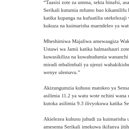
“Taasisi zote za umma, sekta binafsi, a
Serikali kutumia mfumo huo kikamilifu
katika kupanga na kufuatilia utekelezaj
kukuza na kuimarisha maendeleo ya wa
Mheshimiwa Majaliwa amewaagiza Wakuu
Ustawi wa Jamii katika halmashauri zot
kuwasikiliza na kuwahudumia wananchi
miradi mbalimbali ya ujenzi wahakikish
wenye ulemavu.”
Akizungumzia kuhusu matokeo ya Sens
asilimia 11.2 ya watu wote nchini wana 
kutoka asilimia 9.3 ilivyokuwa katika 
Akielezea kuhusu juhudi za kuimarisha
amesema Serikali imekuwa ikifanya jiti