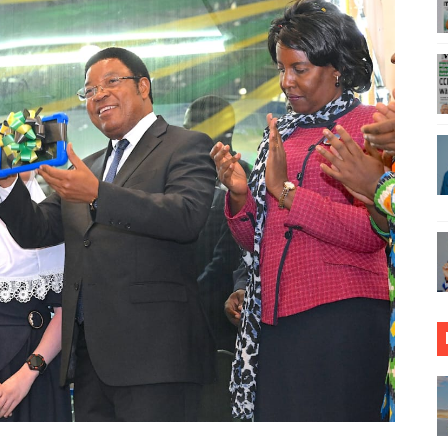
ja sababu kuanzisha klabu ya uhamiaji
AO MAKUU YA CCM DODOMA
ARISHA USALAMA, UHIFADHI WA MAZINGIRA
 WRRB KWA KUWAWEZESHA WAKULIMA KUFIKIA MASOKO
IDHISHWA NA HUDUMA ZA TADB KWA WAKULIMA
MALI KUTHIBITISHA UBORA WA BIDHAA ZAO ARUSHA
O VIPIMO: NAIBU WAZIRI MALIASILI APONGEZA
RIAMALI KUOMBA ALAMA YA UBORA MTANDAONI
ZI ARIDHISHWA NA MABORESHO YA TEMESA
VU CHA FURSA ZA UWEKEZAJI KUPITIA MIRADI YA UBIA (P