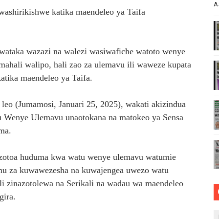
A
ashirikishwe katika maendeleo ya Taifa
lee Kulinda Amani, Kuimarisha Kilimo na Ufugaji wa Kisasa
 WA JUU KATIKA MAGAZETI YA AGOSTI 6,2026
aka wazazi na walezi wasiwafiche watoto wenye
APOKEZI YA MWAKILISHI WA MWENYEKITI WA UWT TAIFA KA
hali walipo, hali zao za ulemavu ili waweze kupata
katika maendeleo ya Taifa.
TUNALIPA JANA’ INAFANYIKA KWA VITENDO- WAZIRI SANGU
ECHNOLOGIES KWA UBUNIFU WA KITEKNOLOJIA
o (Jumamosi, Januari 25, 2025), wakati akizindua
u Wenye Ulemavu unaotokana na matokeo ya Sensa
ma.
nazotoa huduma kwa watu wenye ulemavu watumie
amu za kuwawezesha na kuwajengea uwezo watu
i zinazotolewa na Serikali na wadau wa maendeleo
gira.