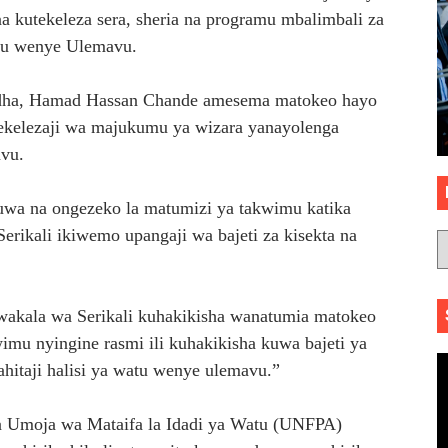
kutekeleza sera, sheria na programu mbalimbali za
atu wenye Ulemavu.
dha, Hamad Hassan Chande amesema matokeo hayo
tekelezaji wa majukumu ya wizara yanayolenga
vu.
a na ongezeko la matumizi ya takwimu katika
erikali ikiwemo upangaji wa bajeti za kisekta na
a wakala wa Serikali kuhakikisha wanatumia matokeo
imu nyingine rasmi ili kuhakikisha kuwa bajeti ya
hitaji halisi ya watu wenye ulemavu.”
la Umoja wa Mataifa la Idadi ya Watu (UNFPA)