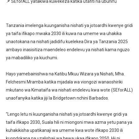
📌 SEforALL yatakiwa kuwekeza katika utafiti na ubunifu
HABARI ZILIZOPEWA UZITO WA JUU KATIKA MAGAZETI 
WIZARA YA MAWASILIANO YATAJA MAFANIKIO MAKUB
Tanzania imelenga kuunganisha nishati ya jotoardhi kwenye gridi
ya taifa ifikapo mwaka 2030 ili kuwa na umeme wa uhakika
FCC YAIMARISHA ELIMU YA USHINDANI NA ULINZI WA 
unaotokana na nishati jadidifu kuelekea Dira ya Tanzania 2025
ambayo inasisitiza maendeleo endelevu ya nishati kama nguzo
KAPINGA: ZAMA ZAKUFUNGIA BIASHARA ZIMEPITWA N
ya mabadiliko ya kiuchumi.
Medical Tourism yafungua ukurasa mpya Tanzania
Hayo yamebainishwa na Katibu Mkuu Wizara ya Nishati, Mha.
Felchesmi Mramba katika mjadala wa viongozi wanaoshiriki
mkutano wa Kimataifa wa nishati endelevu kwa wote (SEforALL)
unaofanyika katika jiji la Bridgetown nchini Barbados.
"Lengo letu ni kuunganisha nishati ya jotoardhi kwenye gridi ya
taifa ifikapo 2030, Suala hili ni miongoni mwa azma yetu pana ya
kuhakikisha upatikanaji wa umeme kwa wote ifikapo 2030 ili
kuondokana na uzalishaji wa hewa ukaa ifikapo 2050. Hii ni