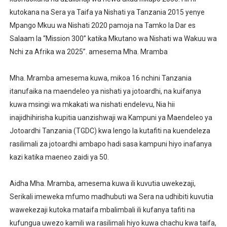
kutokana na Sera ya Taifa ya Nishati ya Tanzania 2015 yenye
Mpango Mkuu wa Nishati 2020 pamoja na Tamko la Dar es
Salaam la “Mission 300” katika Mkutano wa Nishati wa Wakuu wa
Nchi za Afrika wa 2025”. amesema Mha. Mramba
Mha. Mramba amesema kuwa, mikoa 16 nchini Tanzania
itanufaika na maendeleo ya nishati ya jotoardhi, na kuifanya
kuwa msingi wa mkakati wa nishati endelevu, Nia hii
inajidhihirisha kupitia uanzishwaji wa Kampuni ya Maendeleo ya
Jotoardhi Tanzania (TGDC) kwa lengo la kutafiti na kuendeleza
rasilimali za jotoardhi ambapo hadi sasa kampuni hiyo inafanya
kazi katika maeneo zaidi ya 50.
Aidha Mha. Mramba, amesema kuwa ili kuvutia uwekezaji,
Serikali imeweka mfumo madhubuti wa Sera na udhibiti kuvutia
wawekezaji kutoka mataifa mbalimbali ili kufanya tafiti na
kufungua uwezo kamili wa rasilimali hiyo kuwa chachu kwa taifa,