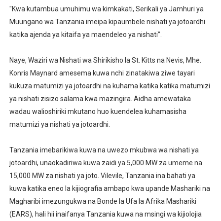
"Kwa kutambua umuhimu wa kimkakati, Serikali ya Jamhuri ya
Muungano wa Tanzania imeipa kipaumbele nishati ya jotoardhi
katika ajenda ya kitaifa ya maendeleo ya nishati”.
Naye, Waziri wa Nishati wa Shirikisho la St. Kitts na Nevis, Mhe.
Konris Maynard amesema kuwa nchi zinatakiwa ziwe tayari
kukuza matumizi ya jotoardhi na kuhama katika katika matumizi
ya nishati zisizo salama kwa mazingira. Aidha amewataka
wadau walioshiriki mkutano huo kuendelea kuhamasisha
matumizi ya nishati ya jotoardhi.
Tanzania imebarikiwa kuwa na uwezo mkubwa wa nishati ya
jotoardhi, unaokadiriwa kuwa zaidi ya 5,000 MW za umeme na
15,000 MW za nishati ya joto. Vilevile, Tanzania ina bahati ya
kuwa katika eneo la kijiografia ambapo kwa upande Mashariki na
Magharibi imezungukwa na Bonde la Ufa la Afrika Mashariki
(EARS), hali hii inaifanya Tanzania kuwa na msingi wa kijiolojia