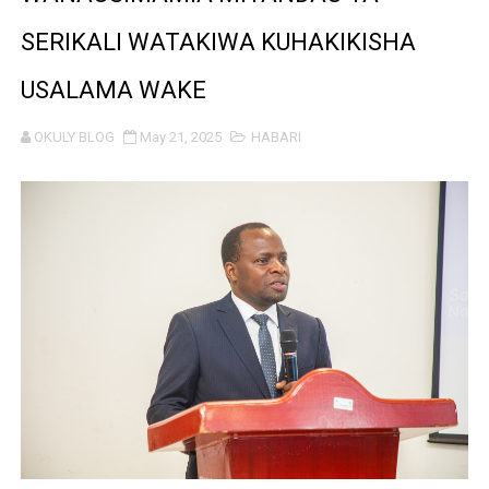
WRRB YAJA NA UBUNIFU KWENYE ZAO LA PARACHICHI
SERIKALI WATAKIWA KUHAKIKISHA
HABARI ZILIZOPEWA UZITO WA JUU KATIKA MAGAZETI 
USALAMA WAKE
TPDC YARIDHISHWA NA MAENDELEO YA UJENZI WA P
OKULY BLOG
May 21, 2025
HABARI
NHIF: BIMA YA AFYA NI MSINGI WA MAISHA YA KILA M
LONDO AIPONGEZA FCC KWA KUJENGA USHINDANI WA 
TBS YASISITIZA UBORA WA BIDHAA KUWA CHACHU YA 
MRADI WA KITUO CHA KUONGEZA MSUKUMO WA MAFUTA
WACHIMBAJI WADOGO NAMUNGO WAOMBA MAFUNZO EN
DARAJA LA BILIONI 1.2 KUONDOA KERO YA USAFIRI KIL
WAZIRI NANAUKA AIPONGEZA TARURA KWA MPANGO W