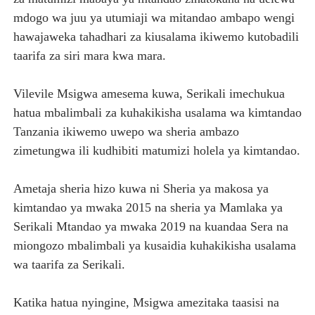
mdogo wa juu ya utumiaji wa mitandao ambapo wengi
hawajaweka tahadhari za kiusalama ikiwemo kutobadili
taarifa za siri mara kwa mara.
Vilevile Msigwa amesema kuwa, Serikali imechukua
hatua mbalimbali za kuhakikisha usalama wa kimtandao
Tanzania ikiwemo uwepo wa sheria ambazo
zimetungwa ili kudhibiti matumizi holela ya kimtandao.
Ametaja sheria hizo kuwa ni Sheria ya makosa ya
kimtandao ya mwaka 2015 na sheria ya Mamlaka ya
Serikali Mtandao ya mwaka 2019 na kuandaa Sera na
miongozo mbalimbali ya kusaidia kuhakikisha usalama
wa taarifa za Serikali.
Katika hatua nyingine, Msigwa amezitaka taasisi na