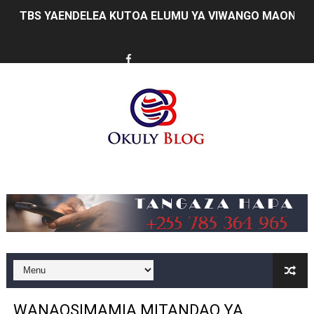
TBS YAENDELEA KUTOA ELUMU YA VIWANGO MAONES
RAIS SAMIA AIPONGEZA TADB KUWA MDHAMINI MKUU 
REA YAPELEKA FURSA YA MKOPO NAFUU WA UJENZI WA
Msajili wa Hazina ateta na Rais wa Benki ya Biashara n
MHANDISI SWEDI: NANENANE NI FURSA YA KUIMARISHA
TEKNOLOJIA YA NYUKLIA: MSAADA MKUBWA KATIKA MA
Music
WMA YAPONGEZWA KWA KUANZISHA KLABU ZA VIPIMO
TBS Yaendelea kutoa elimu ya uthibitishaji ubora wa 
TACAIDS YASISITIZA KINGA DHIDI YA UKIMWI KULINDA
LONDO: KUONGEZA THAMANI YA MAZAO NDIO NJIA YA
WANAOSIMAMIA MITANDAO YA