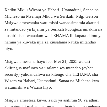
FURSA ZA BIASHARA ZA MABILIONI KATIKA MIGODI 
Katibu Mkuu Wizara ya Habari, Utamaduni, Sanaa na
Michezo na Msemaji Mkuu wa Serikali, Ndg. Gerson
EWURA KANDA YA KATI YATOA WITO KUHUSU LESENI
Msigwa amewataka watumishi wanaosimamia akaunti
Rais Dkt. Samia Afungua Rasmi Miundombinu ya BRT Aw
za mitandao ya kijamii ya Serikali kuongeza umakini na
kushirikisha wataalam wa TEHAMA ili kupata elimu ya
KIELELEZO KIPYA CHA VIWANGO VYA FAIDA VYA DHAM
namna ya kuweka njia za kiusalama katika mitandao
hiyo.
MTENDAJI MKUU WMA AHAMASISHA WANANCHI KUTUMI
Msigwa amesema hayo leo, Mei 21, 2025 wakati
akifungua mafunzo ya usalama wa mtandao (cyber
security) yalioandaliwa na kitengo cha TEHAMA cha
Wizara ya Habari, Utamaduni, Sanaa na Michezo kwa
watumishi wa Wizara hiyo.
Msigwa ameeleza kuwa, zaidi ya asilimia 90 ya athari
za matumizi mabaya ya mtandao zinatokana na uelewa