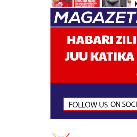
TBS YAWAHIMIZA WAJASI
NAIBU KATIBU MKUU UJEN
DKT. MSONDE: TBA NI KITO
Waziri Kabudi: Kilosa Iende
HABARI ZILIZOPEWA UZITO