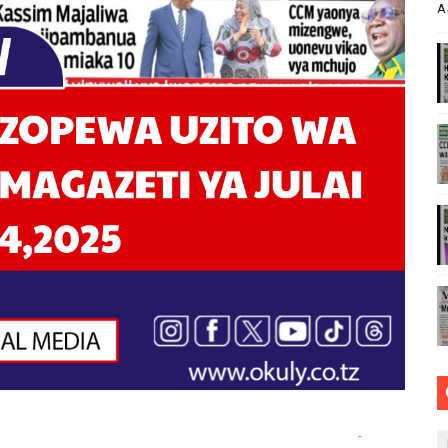
A
RIAMALI KUOMBA ALAMA YA UBORA MTANDAONI
ZI ARIDHISHWA NA MABORESHO YA TEMESA
VU CHA FURSA ZA UWEKEZAJI KUPITIA MIRADI YA UBIA (P
lee Kulinda Amani, Kuimarisha Kilimo na Ufugaji wa Kisasa
 WA JUU KATIKA MAGAZETI YA AGOSTI 7,2026