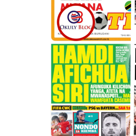
WAJASIRIAMALI KUTOKA P
BRELA YATOA ELIMU YA U
TARURA YATAJWA KUWA MI
Mkurugenzi Green Acres ata
MWANRI APOKELEWA MAK
UKAGUZI WA MIGODI WAIM
MHE. CHANDE AIPONGEZA
NAIBU WAZIRI CHANDE AR
TBS YAHIMIZA WAJASIRIA
WMA YAWAFUNDISHA WATOT