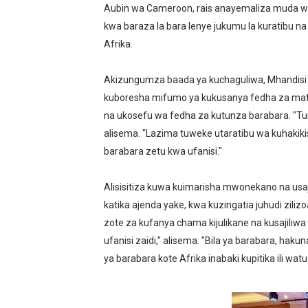
Aubin wa Cameroon, rais anayemaliza muda w
MWANRI APOKELEWA MAK
kwa baraza la bara lenye jukumu la kuratibu n
Afrika.
UKAGUZI WA MIGODI WAIM
MHE. CHANDE AIPONGEZA
Akizungumza baada ya kuchaguliwa, Mhandisi
kuboresha mifumo ya kukusanya fedha za maten
NAIBU WAZIRI CHANDE AR
na ukosefu wa fedha za kutunza barabara. "Tu
alisema. "Lazima tuweke utaratibu wa kuhakik
WANAFUNZI WA MTEMI MAZ
barabara zetu kwa ufanisi."
Alisisitiza kuwa kuimarisha mwonekano na usa
katika ajenda yake, kwa kuzingatia juhudi zil
zote za kufanya chama kijulikane na kusajiliw
ufanisi zaidi," alisema. "Bila ya barabara, h
ya barabara kote Afrika inabaki kupitika ili 