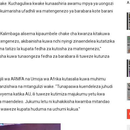
A
ake. Kuchaguliwa kwake kunaashiria awamu mpya ya uongozi
AO MAKUU YA CCM DODOMA
a kuimarisha ufadhili wa matengenezo ya barabara kote barani
ARISHA USALAMA, UHIFADHI WA MAZINGIRA
 WRRB KWA KUWAWEZESHA WAKULIMA KUFIKIA MASOKO
 Kalimbaga alisema kipaumbele chake cha kwanza kitakuwa
genezo, akibainisha kuwa nchi nyingi zinaendelea kutatizika
IDHISHWA NA HUDUMA ZA TADB KWA WAKULIMA
na tatizo la kupata fedha za kutosha za matengenezo,"
isha kuwa tunaongeza fedha za barabara ili tuweze kutunza
ENGO WATOA ELIMU YA VIPIMO KWA NAIBU WAZIRI LOND
jili wa ARMFA na Umoja wa Afrika kutasalia kuwa muhimu
izoanzishwa na mtangulizi wake. "Tunapaswa kuendeleza juhudi
a vyema katika AU, ili tuweze kutimiza majukumu yetu kwa
akuna maendeleo. Jukumu letu ni kuhakikisha kwamba mitandao
watu waweze kupata huduma na uchumi kukua."