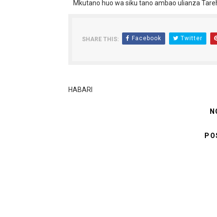
Mkutano huo wa siku tano ambao ulianza Tare
Facebook
Twitter
SHARE THIS:
HABARI
N
PO