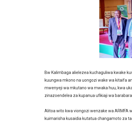
Bw Kalimbaga alielezea kuchaguliwa kwake kuw
kuungwa mkono na uongozi wake wa kitaifa ana
mwenyeji wa mkutano wa mwaka huu, kwa ukar
zinazoendelea za kupanua ufikiaji wa barabara 
Alitoa wito kwa viongozi wenzake wa ARMFA wal
kuimarisha kusaidia kutatua changamoto za taa