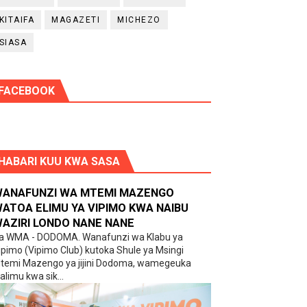
KITAIFA
MAGAZETI
MICHEZO
SIASA
FACEBOOK
HABARI KUU KWA SASA
ANAFUNZI WA MTEMI MAZENGO
ATOA ELIMU YA VIPIMO KWA NAIBU
AZIRI LONDO NANE NANE
a WMA - DODOMA. Wanafunzi wa Klabu ya
ipimo (Vipimo Club) kutoka Shule ya Msingi
temi Mazengo ya jijini Dodoma, wamegeuka
alimu kwa sik...