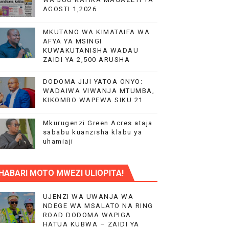
AGOSTI 1,2026
MKUTANO WA KIMATAIFA WA
AFYA YA MSINGI
KUWAKUTANISHA WADAU
.
ZAIDI YA 2,500 ARUSHA
DODOMA JIJI YATOA ONYO:
WADAIWA VIWANJA MTUMBA,
KIKOMBO WAPEWA SIKU 21
Mkurugenzi Green Acres ataja
KITUO KIKUU CHA NISHATI YA MAFUTA
sababu kuanzisha klabu ya
uhamiaji
LIMU YA VIPIMO
HABARI MOTO MWEZI ULIOPITA!
RA NA HUDUMA KWA VIJANA BBT
UJENZI WA UWANJA WA
NDEGE WA MSALATO NA RING
ROAD DODOMA WAPIGA
HATUA KUBWA – ZAIDI YA