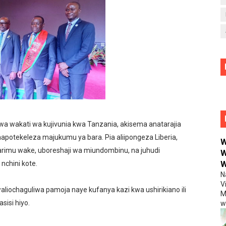
a wakati wa kujivunia kwa Tanzania, akisema anatarajia
potekeleza majukumu ya bara. Pia aliipongeza Liberia,
W
imu wake, uboreshaji wa miundombinu, na juhudi
W
nchini kote.
W
N
V
iochaguliwa pamoja naye kufanya kazi kwa ushirikiano ili
M
sisi hiyo.
w