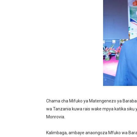
FCC YAENDELEA KUJENGA 
MATI TECHNOLOGIES YAO
WANAWAKE TFC NYENZO YA 
ULEGA: TEKNOLOJIA BUNIFU
SERIKALI INATAMBUA MCH
RAIS SAMIA, MUSEVEN WAS
WAJASIRIAMALI KUTOKA P
Chama cha Mifuko ya Matengenezo ya Baraba
BRELA YATOA ELIMU YA U
wa Tanzania kuwa rais wake mpya katika siku 
Monrovia.
TARURA YATAJWA KUWA MI
Mkurugenzi Green Acres ata
Kalimbaga, ambaye anaongoza Mfuko wa Barab