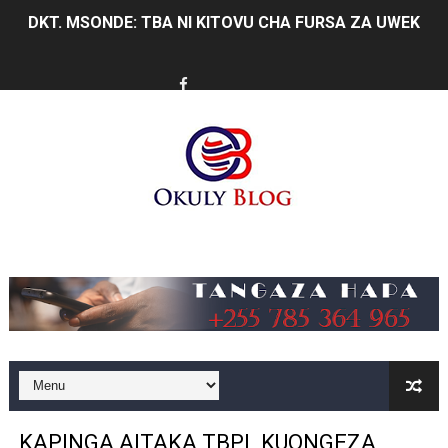
DKT. MSONDE: TBA NI KITOVU CHA FURSA ZA UWEKEZAJ
Waziri Kabudi: Kilosa Iendelee Kulinda Amani, Kuimarish
HABARI ZILIZOPEWA UZITO WA JUU KATIKA MAGAZETI 
MHE. MAHUNDI ASHIRIKI MAPOKEZI YA MWAKILISHI WA
KAULIMBIU YA PSSSF YA ‘TUNALIPA JANA’ INAFANYIK
TANZANIA KUNUFAIKA NA SH. BILIONI 10 ZA BIASHARA
Music
TIRDO YAJA NA TEKNOLOJIA YA KUPUNGUZA UPOTEV
Taasisi 54 za Umma kuwasilisha taarifa za utendaji wa 
WAKULIMA, WAFUGAJI, WAVUVI WAPONGEZWA KWA KU
WMA YAENDELEA KUTOA ELIMU YA VIPIMO SAHIHI N
KAPINGA AITAKA TBPL KUONGEZA