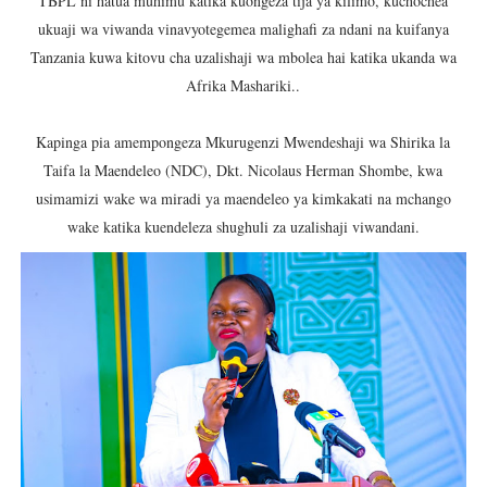
TBPL ni hatua muhimu katika kuongeza tija ya kilimo, kuchochea
ukuaji wa viwanda vinavyotegemea malighafi za ndani na kuifanya
Tanzania kuwa kitovu cha uzalishaji wa mbolea hai katika ukanda wa
Afrika Mashariki..
Kapinga pia amempongeza Mkurugenzi Mwendeshaji wa Shirika la
Taifa la Maendeleo (NDC), Dkt. Nicolaus Herman Shombe, kwa
usimamizi wake wa miradi ya maendeleo ya kimkakati na mchango
wake katika kuendeleza shughuli za uzalishaji viwandani.