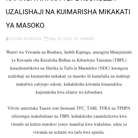
WAMILIKI VITUO VYA KULEA WATOTO WAHIMIZWA KU
UZALISHAJI NA KUIMARISHA MIKAKATI
TARURA YAONGEZA KASI UJENZI WA BARABARA ZA A
YA MASOKO
CDICD YAONGEZA THAMANI YA BLACK GRANITE
OSCAR ASSENGA
May 30, 2026
HABARI
BARRICK NORTH MARA YAZIDI KUBORESHA MAISHA YA
Waziri wa Viwanda na Biashara, Judith Kapinga, ameagiza Menejimenti
ya Kiwanda cha Kuzalisha Bidhaa za Kibaolojia Tanzania (TBPL)
Msajili wa Hazina akutana na kufanya mazungumzo na 
kinachomilikiwa na Shirika la Taifa la Maendeleo (NDC) kuongeza
uzalishaji na kuimarisha mikakati ya masoko ili kunufaika na mahitaji
MKANDARASI AKAMILISHA AWAMU YA KWANZA YA UVU
makubwa yaliyopo sokoni, kuhakikisha kiwanda kinaendelea
SERIKALI KUSHIRIKIANA NA SEKTA BINAFSI KUDHIBITI T
kujiendesha kwa ufanisi wa kibiashara
BALOZI MBAROUK ASEMA ITALIA INA NAFASI KUBWA YA
Vilvile amezitaka Taasisi zote hususani TFC, TARI, TFRA na TPHPA
zilizoingia makubaliano na TBPL kuhakikisha yanatekelezwa kwa
VIJANA TUJITOKEZE KUITETEA SERIKALI DHIDI YA U
vitendo na kuleta matokeo yenye manufaa kwa wakulima, sekta ya
viwanda na uchumi wa taifa kwa ujumla.
WAZIRI DKT. GWAJIMA AMKABIDHI BAJAJI MPYA PIUS 