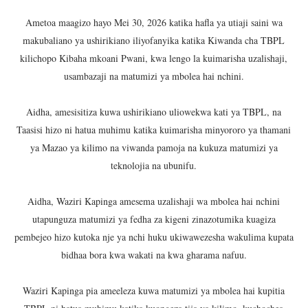
NISHATI MBADALA 'RAFIKI BRIQUETTES' YAFUNGUA MI
Ametoa maagizo hayo Mei 30, 2026 katika hafla ya utiaji saini wa
makubaliano ya ushirikiano iliyofanyika katika Kiwanda cha TBPL
TBA YAFUNGUA FURSA MPYA ZA UWEKEZAJI KATIKA M
kilichopo Kibaha mkoani Pwani, kwa lengo la kuimarisha uzalishaji,
usambazaji na matumizi ya mbolea hai nchini.
HABARI ZILIZOPEWA UZITO WA JUU KATIKA MAGAZETI 
TBS YAWAHIMIZA WAJASIRIAMALI KUOMBA ALAMA Y
Aidha, amesisitiza kuwa ushirikiano uliowekwa kati ya TBPL, na
Taasisi hizo ni hatua muhimu katika kuimarisha minyororo ya thamani
NAIBU KATIBU MKUU UJENZI ARIDHISHWA NA MABORE
ya Mazao ya kilimo na viwanda pamoja na kukuza matumizi ya
teknolojia na ubunifu.
Aidha, Waziri Kapinga amesema uzalishaji wa mbolea hai nchini
utapunguza matumizi ya fedha za kigeni zinazotumika kuagiza
pembejeo hizo kutoka nje ya nchi huku ukiwawezesha wakulima kupata
bidhaa bora kwa wakati na kwa gharama nafuu.
Waziri Kapinga pia ameeleza kuwa matumizi ya mbolea hai kupitia