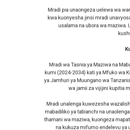
Mradi pia unaongeza uelewa wa wa
kwa kuonyesha jinsi mradi unavyosai
usalama na ubora wa maziwa.
kush
K
Mradi wa Tasnia ya Maziwa na Mabad
kumi (2024-2034) kati ya Mfuko wa Ki
ya Jamhuri ya Muungano wa Tanzania 
wa jamii za vijijini kupiti
Mradi unalenga kuwezesha wazalisha
mabadiliko ya tabianchi na unaoleng
thamani wa maziwa, kuongeza mapato 
na kukuza mifumo endelevu ya u