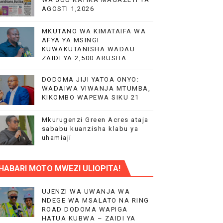
AGOSTI 1,2026
NILE
MKUTANO WA KIMATAIFA WA
AFYA YA MSINGI
KUWAKUTANISHA WADAU
 MIFUGO
ZAIDI YA 2,500 ARUSHA
 WA EACOP
DODOMA JIJI YATOA ONYO:
WADAIWA VIWANJA MTUMBA,
KIKOMBO WAPEWA SIKU 21
Mkurugenzi Green Acres ataja
AIFA
sababu kuanzisha klabu ya
uhamiaji
HABARI MOTO MWEZI ULIOPITA!
IMIA 88
A KAZINI
UJENZI WA UWANJA WA
NDEGE WA MSALATO NA RING
ROAD DODOMA WAPIGA
HATUA KUBWA – ZAIDI YA