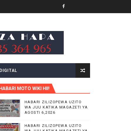
KA UTOAJI WA HUDUMA NANENANE
MIL 10.5 CHUO CHA UUGUZI NZEGA
 MIUNDOMBINU AFRIKA
DIGITAL
O NANE NANE
HABARI MOTO WIKI HII!
CHANGAMOTO ZAO KWA TRA
HABARI ZILIZOPEWA UZITO
WA JUU KATIKA MAGAZETI YA
AGOSTI 6,2026
HABARI ZILIZOPEWA UZITO
WA JUU KATIKA MAGAZETI YA