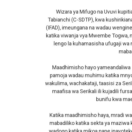
WAZIRI NANAUKA AIPONGE
Wizara ya Mifugo na Uvuvi kupit
Tabianchi (C-SDTP), kwa kushirikia
FURSA ZA BIASHARA ZA M
(IFAD), imeungana na wadau wengine 
EWURA KANDA YA KATI YA
katika viwanja vya Mwembe Togwa, mk
lengo la kuhamasisha ufugaji wa 
Rais Dkt. Samia Afungua R
mabad
KIELELEZO KIPYA CHA VIW
Maadhimisho hayo yameandaliwa n
pamoja wadau muhimu katika mnyor
wakulima, wachakataji, taasisi za Seri
maafisa wa Serikali ili kujadili fur
bunifu kwa mae
Katika maadhimisho haya, mradi wa
mabadiliko katika sekta ya maziwa
wadogo katika mikoa nane inayoteke