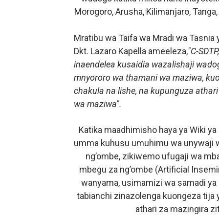
Morogoro, Arusha, Kilimanjaro, Tanga
Mratibu wa Taifa wa Mradi wa Tasnia 
Dkt. Lazaro Kapella ameeleza,
"C-SDTP
inaendelea kusaidia wazalishaji wado
mnyororo wa thamani wa maziwa, kuo
chakula na lishe, na kupunguza athari
wa maziwa".
Katika maadhimisho haya ya Wiki y
umma kuhusu umuhimu wa unywaji wa
ng’ombe, zikiwemo ufugaji wa mba
mbegu za ng’ombe (Artificial Insemi
wanyama, usimamizi wa samadi ya ng
tabianchi zinazolenga kuongeza tija
athari za mazingira z