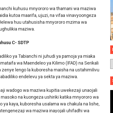
nanchi kuhusu mnyororo wa thamani wa maziwa
dia kutoa maarifa, ujuzi, na vifaa vinavyoongeza
 Uelewa huu utahusisha mnyororo mzima wa
ughulikia maziwa.
uhusu C- SDTP
iliko ya Tabianchi ni juhudi ya pamoja ya miaka
mataifa wa Maendeleo ya Kilimo (IFAD) na Serikali
zenye lengo la kuboresha maisha na ustahimilivu
a mabadiliko endelevu ya sekta ya maziwa.
ji wadogo wa maziwa kupitia uwekezaji unaojali
a masoko na kuongeza ushiriki katika mnyororo wa
ya kaya, kuboresha usalama wa chakula na lishe,
tengenezaji wa maziwa inayojali uhifadhi wa