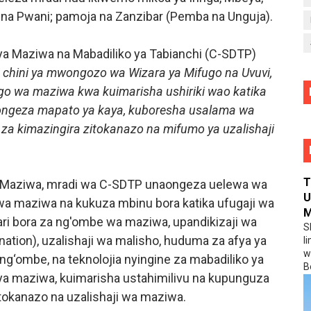
, na Pwani; pamoja na Zanzibar (Pemba na Unguja).
ya Maziwa na Mabadiliko ya Tabianchi (C-SDTP)
, chini ya mwongozo wa Wizara ya Mifugo na Uvuvi,
go wa maziwa kwa kuimarisha ushiriki wao katika
ngeza mapato ya kaya, kuboresha usalama wa
 za kimazingira zitokanazo na mifumo ya uzalishaji
T
a Maziwa, mradi wa C-SDTP unaongeza uelewa wa
U
 maziwa na kukuza mbinu bora katika ufugaji wa
M
ri bora za ng'ombe wa maziwa, upandikizaji wa
S
nation), uzalishaji wa malisho, huduma za afya ya
l
w
‘ombe, na teknolojia nyingine za mabadiliko ya
B
 ya maziwa, kuimarisha ustahimilivu na kupunguza
itokanazo na uzalishaji wa maziwa.