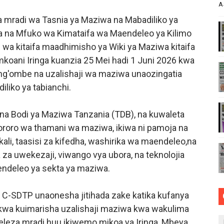
A
ZA TARURA KWA MPANGO WA CBRM ‎
ia mradi wa Tasnia ya Maziwa na Mabadiliko ya
na na Mfuko wa Kimataifa wa Maendeleo ya Kilimo
ABILIONI KATIKA MIGODI ZAWAFUNGUKIA WATANZANIA
wa kitaifa maadhimisho ya Wiki ya Maziwa kitaifa
TOA WITO KUHUSU LESENI ZA MAFUNDI UMEME,MAONESH
oani Iringa kuanzia 25 Mei hadi 1 Juni 2026 kwa
ng'ombe na uzalishaji wa maziwa unaozingatia
asmi Miundombinu ya BRT Awamu ya Pili Dar es Salaam
iliko ya tabianchi.
ANGO VYA FAIDA VYA DHAMANA ZA SERIKALI KUBORESHA 
a Bodi ya Maziwa Tanzania (TDB), na kuwaleta
oro wa thamani wa maziwa, ikiwa ni pamoja na
kali, taasisi za kifedha, washirika wa maendeleo,na
sa za uwekezaji, viwango vya ubora, na teknolojia
ndeleo ya sekta ya maziwa.
 C-SDTP unaonesha jitihada zake katika kufanya
 kwa kuimarisha uzalishaji maziwa kwa wakulima
leza mradi huu ikiwemo mikoa ya Iringa, Mbeya,