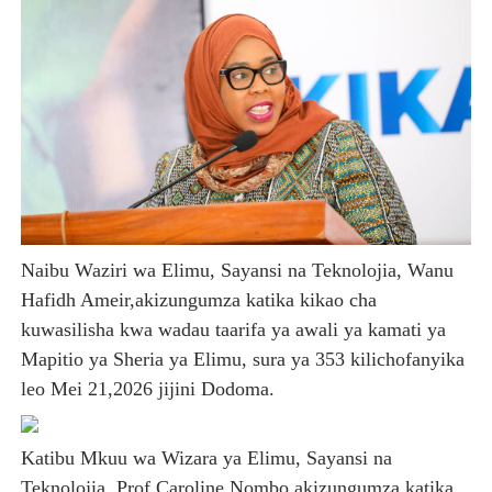
THBUB YAENDELEA KUTOA ELIMU KWA WANANCHI KUH
TANZANIA YAWA MWENYEJI WA JUKWAA LA NANE LA M
HABARI ZILIZOPEWA UZITO WA JUU KATIKA MAGAZETI 
PINDA APONGEZA TVLA KWA KUJENGA UWEZO WA NDA
TPDC YARIDHISHWA NA MAENDELEO YA UJENZI WA P
Naibu Waziri wa Elimu, Sayansi na Teknolojia, Wanu
Hafidh Ameir,akizungumza katika kikao cha
kuwasilisha kwa wadau taarifa ya awali ya kamati ya
Mapitio ya Sheria ya Elimu, sura ya 353 kilichofanyika
leo Mei 21,2026 jijini Dodoma.
Katibu Mkuu wa Wizara ya Elimu, Sayansi na
Teknolojia, Prof Caroline Nombo,akizungumza katika