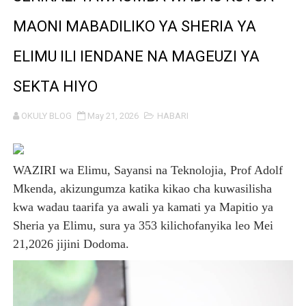
KIELELEZO KIPYA CHA VIWANGO VYA FAIDA VYA DHAM
MAONI MABADILIKO YA SHERIA YA
WATUMISHI WA WIZARA YA FEDHA WATAKIWA KUZINGA
ELIMU ILI IENDANE NA MAGEUZI YA
MASHILI AMPONGEZA RAIS SAMIA KWA MAPINDUZI YA 
SEKTA HIYO
TANZANIA YAIPONGEZA AFRICA50, YAIMARISHA USHIR
OKULY BLOG
May 21, 2026
HABARI
WAKULIMA WAPEWA MBINU YA KUKABILIANA NA SUM
WAZIRI wa Elimu, Sayansi na Teknolojia, Prof Adolf
Serikali yasisitiza usimamizi imara wa maji chini ya ardh
Mkenda, akizungumza katika kikao cha kuwasilisha
WANAFUNZI WA MTEMI MAZENGO WATOA ELIMU YA VIP
kwa wadau taarifa ya awali ya kamati ya Mapitio ya
Sheria ya Elimu, sura ya 353 kilichofanyika leo Mei
WATOTO WAFUNDISHWE KUPINGA RUSHWA WAKIWA WA
21,2026 jijini Dodoma.
WAFANYABIASHARA WA MADUKA YA SIMU KARIAKOO 
REA YATOA SOMO LA NISHATI SAFI YA KUPIKIA KWA 