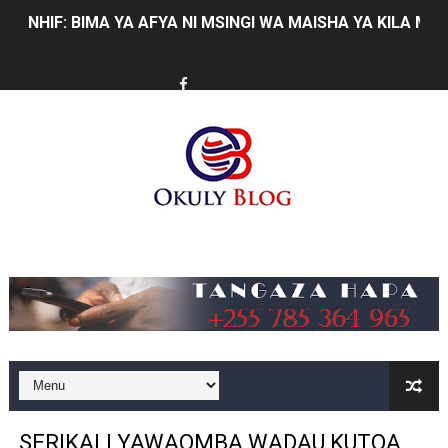
NHIF: BIMA YA AFYA NI MSINGI WA MAISHA YA KILA M
LONDO AIPONGEZA FCC KWA KUJENGA USHINDANI WA 
TBS YASISITIZA UBORA WA BIDHAA KUWA CHACHU YA 
MRADI WA KITUO CHA KUONGEZA MSUKUMO WA MAFUTA
WACHIMBAJI WADOGO NAMUNGO WAOMBA MAFUNZO EN
DARAJA LA BILIONI 1.2 KUONDOA KERO YA USAFIRI KIL
Music
WAZIRI NANAUKA AIPONGEZA TARURA KWA MPANGO W
FURSA ZA BIASHARA ZA MABILIONI KATIKA MIGODI 
EWURA KANDA YA KATI YATOA WITO KUHUSU LESENI
Rais Dkt. Samia Afungua Rasmi Miundombinu ya BRT Aw
SERIKALI YAWAOMBA WADAU KUTOA