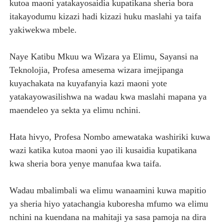
kutoa maoni yatakayosaidia kupatikana sheria bora
itakayodumu kizazi hadi kizazi huku maslahi ya taifa
yakiwekwa mbele.
Naye Katibu Mkuu wa Wizara ya Elimu, Sayansi na
Teknolojia, Profesa amesema wizara imejipanga
kuyachakata na kuyafanyia kazi maoni yote
yatakayowasilishwa na wadau kwa maslahi mapana ya
maendeleo ya sekta ya elimu nchini.
Hata hivyo, Profesa Nombo amewataka washiriki kuwa
wazi katika kutoa maoni yao ili kusaidia kupatikana
kwa sheria bora yenye manufaa kwa taifa.
Wadau mbalimbali wa elimu wanaamini kuwa mapitio
ya sheria hiyo yatachangia kuboresha mfumo wa elimu
nchini na kuendana na mahitaji ya sasa pamoja na dira