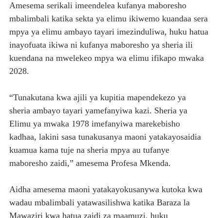
Amesema serikali imeendelea kufanya maboresho
mbalimbali katika sekta ya elimu ikiwemo kuandaa sera
mpya ya elimu ambayo tayari imezinduliwa, huku hatua
inayofuata ikiwa ni kufanya maboresho ya sheria ili
kuendana na mwelekeo mpya wa elimu ifikapo mwaka
2028.
“Tunakutana kwa ajili ya kupitia mapendekezo ya
sheria ambayo tayari yamefanyiwa kazi. Sheria ya
Elimu ya mwaka 1978 imefanyiwa marekebisho
kadhaa, lakini sasa tunakusanya maoni yatakayosaidia
kuamua kama tuje na sheria mpya au tufanye
maboresho zaidi,” amesema Profesa Mkenda.
Aidha amesema maoni yatakayokusanywa kutoka kwa
wadau mbalimbali yatawasilishwa katika Baraza la
Mawaziri kwa hatua zaidi za maamuzi, huku