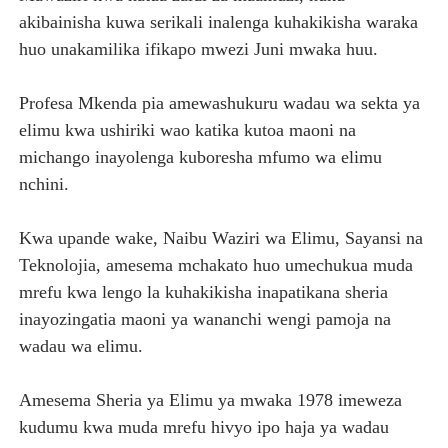
akibainisha kuwa serikali inalenga kuhakikisha waraka
huo unakamilika ifikapo mwezi Juni mwaka huu.
Profesa Mkenda pia amewashukuru wadau wa sekta ya
elimu kwa ushiriki wao katika kutoa maoni na
michango inayolenga kuboresha mfumo wa elimu
nchini.
Kwa upande wake, Naibu Waziri wa Elimu, Sayansi na
Teknolojia, amesema mchakato huo umechukua muda
mrefu kwa lengo la kuhakikisha inapatikana sheria
inayozingatia maoni ya wananchi wengi pamoja na
wadau wa elimu.
Amesema Sheria ya Elimu ya mwaka 1978 imeweza
kudumu kwa muda mrefu hivyo ipo haja ya wadau