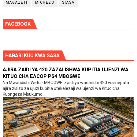
MAGAZETI
MICHEZO
SIASA
FACEBOOK
HABARI KUU KWA SASA
AJIRA ZAIDI YA 420 ZAZALISHWA KUPITIA UJENZI WA
KITUO CHA EACOP PS4 MBOGWE
Na Mwandishi Wetu - MBOGWE Zaidi ya wananchi 420 wamepata
ajira zisizo za ujuzi kupitia utekelezaji wa ujenzi wa Kituo cha
Kuongeza Msukumo...