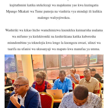
kujitathmini katika utekelezaji wa majukumu yao kwa kuzingatia
Mpango Mkakati wa Tume pamoja na viashiria vya utendaji ili kufikia
malengo waliyojiwekea.
Washiriki wa kikao hicho wamehimizwa kuendelea kuimarisha usalama
wa mifumo ya kielektroniki na kushirikiana katika kuboresha
miundombinu ya teknolojia kwa lengo la kuongeza uwazi, ulinzi wa
taarifa na ufanisi wa ukusanyaji wa mapato kwa manufaa ya umma.