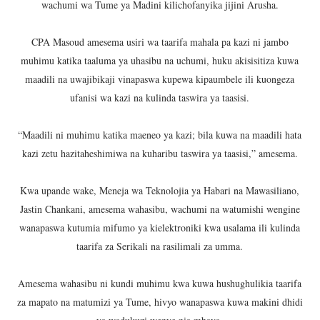
wachumi wa Tume ya Madini kilichofanyika jijini Arusha.
LONDO: KUONGEZA THAMANI YA MAZAO NDIO NJIA YA
CPA Masoud amesema usiri wa taarifa mahala pa kazi ni jambo
WRRB YAJA NA UBUNIFU KWENYE ZAO LA PARACHICHI
muhimu katika taaluma ya uhasibu na uchumi, huku akisisitiza kuwa
maadili na uwajibikaji vinapaswa kupewa kipaumbele ili kuongeza
HABARI ZILIZOPEWA UZITO WA JUU KATIKA MAGAZETI 
ufanisi wa kazi na kulinda taswira ya taasisi.
TPDC YARIDHISHWA NA MAENDELEO YA UJENZI WA P
“Maadili ni muhimu katika maeneo ya kazi; bila kuwa na maadili hata
AJIRA ZAIDI YA 420 ZAZALISHWA KUPITIA UJENZI WA
kazi zetu hazitaheshimiwa na kuharibu taswira ya taasisi,” amesema.
Kwa upande wake, Meneja wa Teknolojia ya Habari na Mawasiliano,
Jastin Chankani, amesema wahasibu, wachumi na watumishi wengine
wanapaswa kutumia mifumo ya kielektroniki kwa usalama ili kulinda
taarifa za Serikali na rasilimali za umma.
Amesema wahasibu ni kundi muhimu kwa kuwa hushughulikia taarifa
za mapato na matumizi ya Tume, hivyo wanapaswa kuwa makini dhidi