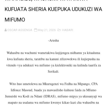
MTENDAJI MKUU WMA AHAMASISHA WANANCHI KUTUMI
KUFUATA SHERIA KUEPUKA UDUKUZI WA
TBS YAENDELEA KUTOA ELUMU YA VIWANGO MAONES
MIFUMO
RAIS SAMIA AIPONGEZA TADB KUWA MDHAMINI MKUU 
OSCAR ASSENGA
May 21, 2026
HABARI
REA YAPELEKA FURSA YA MKOPO NAFUU WA UJENZI WA
-Arusha
Msajili wa Hazina ateta na Rais wa Benki ya Biashara n
Wahasibu na wachumi wametakiwa kujijengea nidhamu ya kitaaluma
kwa kufuata sheria, taratibu na kanuni zilizowekwa ili kujiepusha na
MHANDISI SWEDI: NANENANE NI FURSA YA KUIMARISHA
vitendo vya udukuzi wa mifumo ya kielektroniki na kulinda taarifa za
TEKNOLOJIA YA NYUKLIA: MSAADA MKUBWA KATIKA MA
Serikali.
WMA YAPONGEZWA KWA KUANZISHA KLABU ZA VIPIMO
Wito huo umetolewa na Mkurugenzi wa Fedha na Mipango, CPA
Idfonce Masoud, baada ya mawasilisho kuhusu faida za Mfumo
TBS Yaendelea kutoa elimu ya uthibitishaji ubora wa 
Jumuishi wa Kodi za Ndani (IDRAS), mifumo mipya ya ukusanyaji wa
mapato na usalama wa mifumo kwenye kikao kazi cha wahasibu na
TACAIDS YASISITIZA KINGA DHIDI YA UKIMWI KULINDA