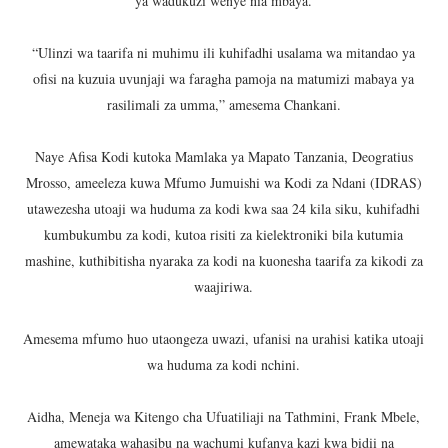
ya wadukuzi wenye nia mbaya.
“Ulinzi wa taarifa ni muhimu ili kuhifadhi usalama wa mitandao ya
ofisi na kuzuia uvunjaji wa faragha pamoja na matumizi mabaya ya
rasilimali za umma,” amesema Chankani.
Naye Afisa Kodi kutoka Mamlaka ya Mapato Tanzania, Deogratius
Mrosso, ameeleza kuwa Mfumo Jumuishi wa Kodi za Ndani (IDRAS)
utawezesha utoaji wa huduma za kodi kwa saa 24 kila siku, kuhifadhi
kumbukumbu za kodi, kutoa risiti za kielektroniki bila kutumia
mashine, kuthibitisha nyaraka za kodi na kuonesha taarifa za kikodi za
waajiriwa.
Amesema mfumo huo utaongeza uwazi, ufanisi na urahisi katika utoaji
wa huduma za kodi nchini.
Aidha, Meneja wa Kitengo cha Ufuatiliaji na Tathmini, Frank Mbele,
amewataka wahasibu na wachumi kufanya kazi kwa bidii na