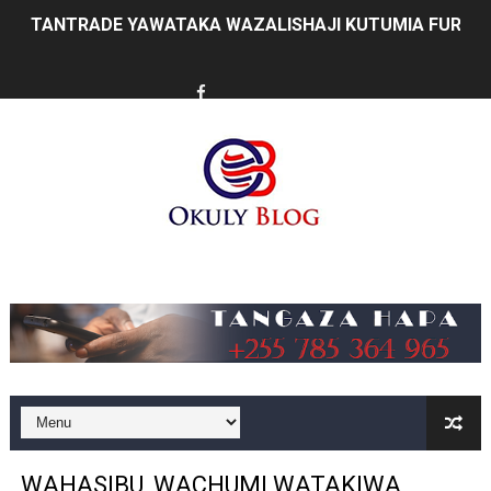
TANTRADE YAWATAKA WAZALISHAJI KUTUMIA FURSA 
MUSOMA YATOA TENDA ZA SH. MILIONI 99 KWA MAKU
KILA KILO INAYOPOTEA NI SHILINGI INAYOPOTEA - 
HABARI ZILIZOPEWA UZITO WA JUU KATIKA MAGAZETI 
WIZARA YA MAWASILIANO YATAJA MAFANIKIO MAKUB
FCC YAIMARISHA ELIMU YA USHINDANI NA ULINZI WA 
Music
Prof. Kabudi ahimiza matumizi ya teknolojia za kisasa ka
MTWALE AITAKA TARURA IENDELEE KUTOA TABASAMU
PROF. NAGU: TARURA ONGEZENI ELIMU KWA WANANC
WAZIRI SANGU AZITAKA PSSSF,NSSF,WCF NA OSHA K
WAHASIBU, WACHUMI WATAKIWA