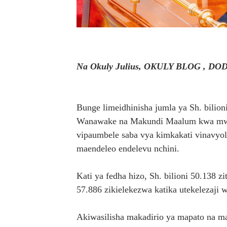
WAKULIMA WAPEWA MBINU
Serikali yasisitiza usimamiz
WANAFUNZI WA MTEMI MAZ
Na Okuly Julius, OKULY BLOG , D
WATOTO WAFUNDISHWE KU
WMA YAPONGEZWA KWA KU
Bunge limeidhinisha jumla ya Sh. bilion
Wanawake na Makundi Maalum kwa mwaka
vipaumbele saba vya kimkakati vinavyol
maendeleo endelevu nchini.
Kati ya fedha hizo, Sh. bilioni 50.138 
57.886 zikielekezwa katika utekelezaji 
Akiwasilisha makadirio ya mapato na ma