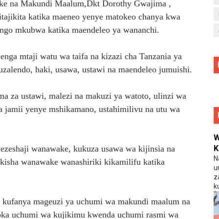
ake na Makundi Maalum,Dkt Dorothy Gwajima ,
tajikita katika maeneo yenye matokeo chanya kwa
ango mkubwa katika maendeleo ya wananchi.
ga mtaji watu wa taifa na kizazi cha Tanzania ya
uzalendo, haki, usawa, ustawi na maendeleo jumuishi.
a za ustawi, malezi na makuzi ya watoto, ulinzi wa
eza jamii yenye mshikamano, ustahimilivu na utu wa
W
K
ezeshaji wanawake, kukuza usawa wa kijinsia na
N
kikisha wanawake wanashiriki kikamilifu katika
u
z
ku
ga kufanya mageuzi ya uchumi wa makundi maalum na
utoka uchumi wa kujikimu kwenda uchumi rasmi wa