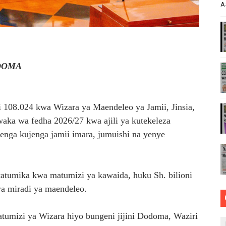
A
 YA KUKABILIANA NA SUMUKUVU
i imara wa maji chini ya ardhi
ENGO WATOA ELIMU YA VIPIMO KWA NAIBU WAZIRI LOND
ODOMA
PINGA RUSHWA WAKIWA WADOGO -RC DKT.BATILDA
ANZISHA KLABU ZA VIPIMO SHULENI
i 108.024 kwa Wizara ya Maendeleo ya Jamii, Jinsia,
 wa fedha 2026/27 kwa ajili ya kutekeleza
enga kujenga jamii imara, jumuishi na yenye
zitatumika kwa matumizi ya kawaida, huku Sh. bilioni
wa miradi ya maendeleo.
tumizi ya Wizara hiyo bungeni jijini Dodoma, Waziri