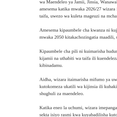
wa Maendeleo ya Jamii, Jinsia, Wanaw
amesema katika mwaka 2026/27 wizara i
taifa, uwezo wa kuleta mageuzi na mch
Amesema kipaumbele cha kwanza ni kujen
mwaka 2050 kitakachozingatia maadili, 
Kipaumbele cha pili ni kuimarisha hudum
kijamii na uthabiti wa taifa ili kuendel
kibinadamu.
Aidha, wizara itaimarisha mifumo ya uw
kutokomeza ukatili wa kijinsia ili kuha
shughuli za maendeleo.
Katika eneo la uchumi, wizara imepan
sekta isiyo rasmi kwa kuyabadilisha k