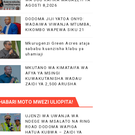
AGOSTI 8,2026
A KAZINI
DODOMA JIJI YATOA ONYO:
WADAIWA VIWANJA MTUMBA,
KIKOMBO WAPEWA SIKU 21
Mkurugenzi Green Acres ataja
sababu kuanzisha klabu ya
uhamiaji
O YA NANENANE
MKUTANO WA KIMATAIFA WA
AFYA YA MSINGI
KUWAKUTANISHA WADAU
ZAIDI YA 2,500 ARUSHA
UWAZI NA UWEKEZAJI.
HABARI MOTO MWEZI ULIOPITA!
KA UTOAJI WA HUDUMA NANENANE
MIL 10.5 CHUO CHA UUGUZI NZEGA
UJENZI WA UWANJA WA
NDEGE WA MSALATO NA RING
ROAD DODOMA WAPIGA
 MIUNDOMBINU AFRIKA
HATUA KUBWA – ZAIDI YA