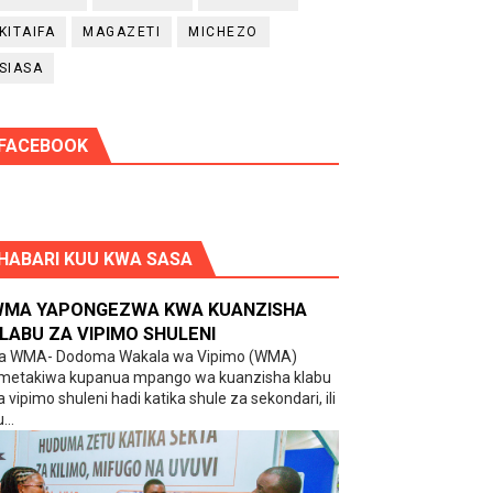
KITAIFA
MAGAZETI
MICHEZO
SIASA
FACEBOOK
HABARI KUU KWA SASA
MA YAPONGEZWA KWA KUANZISHA
LABU ZA VIPIMO SHULENI
a WMA- Dodoma Wakala wa Vipimo (WMA)
metakiwa kupanua mpango wa kuanzisha klabu
a vipimo shuleni hadi katika shule za sekondari, ili
...