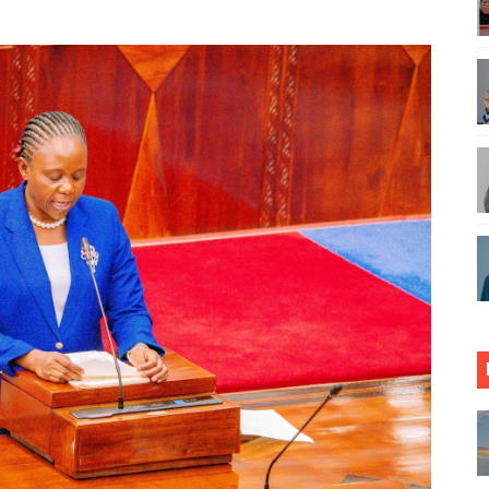
UNGO WAOMBA MAFUNZO ENDELEVU YA USALAMA NA AFY
ONDOA KERO YA USAFIRI KILOSA
ZA TARURA KWA MPANGO WA CBRM ‎
ABILIONI KATIKA MIGODI ZAWAFUNGUKIA WATANZANIA
TOA WITO KUHUSU LESENI ZA MAFUNDI UMEME,MAONESH
asmi Miundombinu ya BRT Awamu ya Pili Dar es Salaam
ANGO VYA FAIDA VYA DHAMANA ZA SERIKALI KUBORESHA 
 FEDHA WATAKIWA KUZINGATIA WELEDI NA MAADILI KATI
 SAMIA KWA MAPINDUZI YA HUDUMA ZA AFYA, ACHANGIA 
RICA50, YAIMARISHA USHIRIKIANO KATIKA MAENDELEO YA