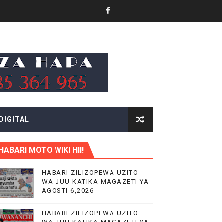
 TAIFA
DIGITAL
 WA EACOP
HABARI MOTO WIKI HII!
AIFA
HABARI ZILIZOPEWA UZITO
WA JUU KATIKA MAGAZETI YA
AGOSTI 6,2026
IMIA 88
HABARI ZILIZOPEWA UZITO
WA JUU KATIKA MAGAZETI YA