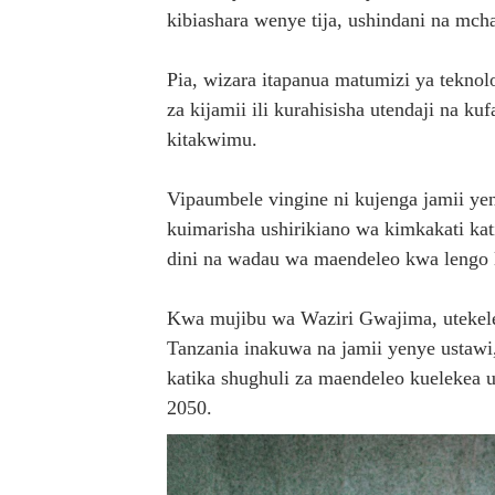
kibiashara wenye tija, ushindani na mch
Pia, wizara itapanua matumizi ya teknolo
za kijamii ili kurahisisha utendaji na 
kitakwimu.
Vipaumbele vingine ni kujenga jamii ye
kuimarisha ushirikiano wa kimkakati kati y
dini na wadau wa maendeleo kwa lengo l
Kwa mujibu wa Waziri Gwajima, utekele
Tanzania inakuwa na jamii yenye ustawi
katika shughuli za maendeleo kuelekea 
2050.