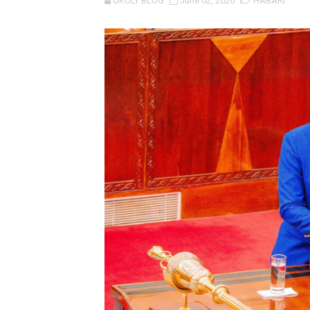
OKULY BLOG
June 02, 2026
HABARI
WACHIMBAJI WADOGO NAM
DARAJA LA BILIONI 1.2 KU
WAZIRI NANAUKA AIPONGE
FURSA ZA BIASHARA ZA M
EWURA KANDA YA KATI YA
Rais Dkt. Samia Afungua R
KIELELEZO KIPYA CHA VIW
WATUMISHI WA WIZARA YA
MASHILI AMPONGEZA RAIS
TANZANIA YAIPONGEZA AF