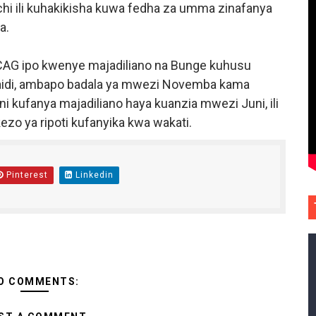
hi ili kuhakikisha kuwa fedha za umma zinafanya
a.
 CAG ipo kwenye majadiliano na Bunge kuhusu
 zaidi, ambapo badala ya mwezi Novemba kama
i kufanya majadiliano haya kuanzia mwezi Juni, ili
o ya ripoti kufanyika kwa wakati.
Pinterest
Linkedin
O COMMENTS: