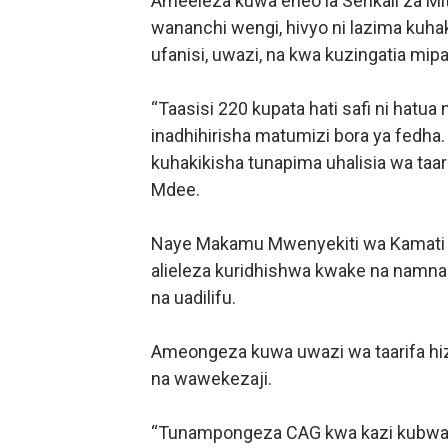
Ameeleza kuwa eneo la Serikali za Mi
wananchi wengi, hivyo ni lazima kuh
ufanisi, uwazi, na kwa kuzingatia mi
“Taasisi 220 kupata hati safi ni hatua n
inadhihirisha matumizi bora ya fedha
kuhakikisha tunapima uhalisia wa taa
Mdee.
Naye Makamu Mwenyekiti wa Kamati y
alieleza kuridhishwa kwake na namn
na uadilifu.
Ameongeza kuwa uwazi wa taarifa hizi
na wawekezaji.
“Tunampongeza CAG kwa kazi kubwa a