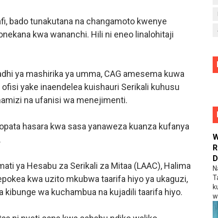
afi, bado tunakutana na changamoto kwenye
ekana kwa wananchi. Hili ni eneo linalohitaji
dhi ya mashirika ya umma, CAG amesema kuwa
isi yake inaendelea kuishauri Serikali kuhusu
mizi na ufanisi wa menejimenti.
yopata hasara kwa sasa yanaweza kuanza kufanya
W
.
R
D
ti ya Hesabu za Serikali za Mitaa (LAAC), Halima
N
T
okea kwa uzito mkubwa taarifa hiyo ya ukaguzi,
k
kibunge wa kuchambua na kujadili taarifa hiyo.
w