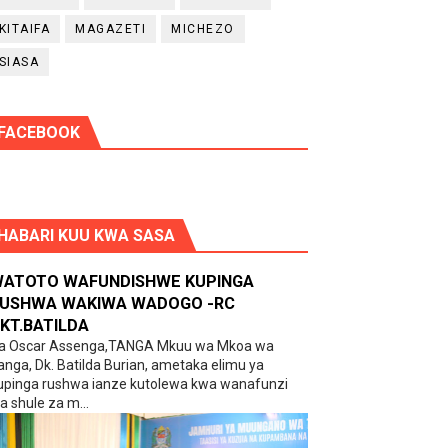
KITAIFA
MAGAZETI
MICHEZO
SIASA
FACEBOOK
HABARI KUU KWA SASA
ATOTO WAFUNDISHWE KUPINGA
USHWA WAKIWA WADOGO -RC
KT.BATILDA
a Oscar Assenga,TANGA Mkuu wa Mkoa wa
anga, Dk. Batilda Burian, ametaka elimu ya
upinga rushwa ianze kutolewa kwa wanafunzi
a shule za m...