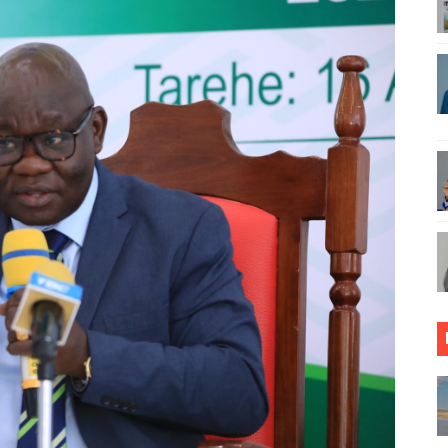
NYESHA UWEZO WA WATANZANIA KATIKA TEKNOLOJIA
KUJENGA UCHUMI WA FAMILIA JAMII NA TAIFA - MPANJU
 ZIWAFIKIE WAKULIMA NA WAFUGAJI VIJIJINI.
ANGO WA WAZEE: WAZIRI SANGU
HUHUDIA MAKUBALIANO YA TRILIONI 56 KUIFANYA TANGA 
EMBA WATEMBELEA BANDA LA WMA NANE NANE, WAPATA E
RASIMISHAJI BIASHARA NA USAJILI WA ALAMA ZA BIASHA
ONGONI MWA TAASISI BORA ZA MIUNDOMBINU AFRIKA
ja sababu kuanzisha klabu ya uhamiaji
AO MAKUU YA CCM DODOMA