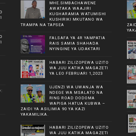
MHE.SIMBACHAWENE
AWATAKA WAAJIRI
O
KUGHARAMIA WATUMISHI
I
KUSHIRIKI MKUTANO WA
TRAMPA NA TAPSEA
ZAI
YAK
O
FALSAFA YA 4R YAMPATIA
I
RAIS SAMIA SHAHADA
NYINGINE YA UDAKTARI
HABARI ZILIZOPEWA UZITO
WA JUU KATIKA MAGAZETI
YA LEO FEBRUARI 1,2023
UJENZI WA UWANJA WA
:
NDEGE WA MSALATO NA
RING ROAD DODOMA
WAPIGA HATUA KUBWA –
ZAIDI YA ASILIMIA 90 YA KAZI
YAKAMILIKA.
HABARI ZILIZOPEWA UZITO
WA JUU KATIKA MAGAZETI