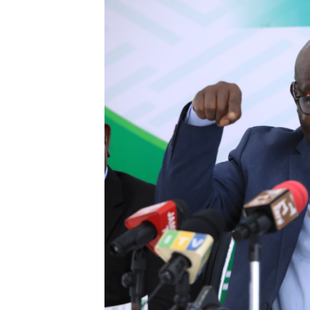
MATI TECHNOLOGIES YAO
WANAWAKE TFC NYENZO YA 
ULEGA: TEKNOLOJIA BUNIFU
SERIKALI INATAMBUA MCH
RAIS SAMIA, MUSEVEN WAS
WAJASIRIAMALI KUTOKA P
BRELA YATOA ELIMU YA U
TARURA YATAJWA KUWA MI
Mkurugenzi Green Acres ata
MWANRI APOKELEWA MAK