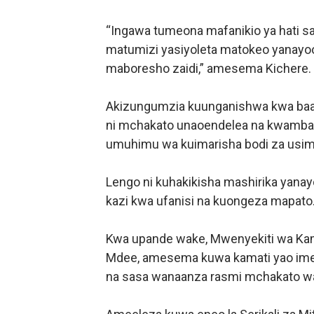
“Ingawa tumeona mafanikio ya hati s
matumizi yasiyoleta matokeo yanayoon
maboresho zaidi,” amesema Kichere.
Akizungumzia kuunganishwa kwa baa
ni mchakato unaoendelea na kwamba of
umuhimu wa kuimarisha bodi za usima
Lengo ni kuhakikisha mashirika yana
kazi kwa ufanisi na kuongeza mapato
Kwa upande wake, Mwenyekiti wa Kama
Mdee, amesema kuwa kamati yao imep
na sasa wanaanza rasmi mchakato wa 