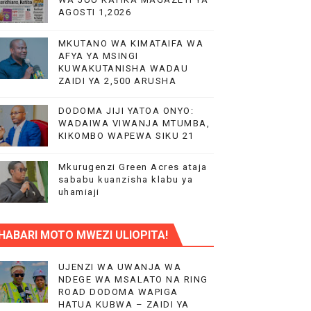
AGOSTI 1,2026
MKUTANO WA KIMATAIFA WA
.
AFYA YA MSINGI
KUWAKUTANISHA WADAU
ZAIDI YA 2,500 ARUSHA
DODOMA JIJI YATOA ONYO:
WADAIWA VIWANJA MTUMBA,
KIKOMBO WAPEWA SIKU 21
KITUO KIKUU CHA NISHATI YA MAFUTA
Mkurugenzi Green Acres ataja
LIMU YA VIPIMO
sababu kuanzisha klabu ya
uhamiaji
RA NA HUDUMA KWA VIJANA BBT
HABARI MOTO MWEZI ULIOPITA!
UJENZI WA UWANJA WA
NDEGE WA MSALATO NA RING
ROAD DODOMA WAPIGA
HATUA KUBWA – ZAIDI YA