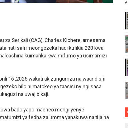
A
ARISHA USALAMA, UHIFADHI WA MAZINGIRA
 WRRB KWA KUWAWEZESHA WAKULIMA KUFIKIA MASOKO
IDHISHWA NA HUDUMA ZA TADB KWA WAKULIMA
 za Serikali (CAG), Charles Kichere, amesema
MALI KUTHIBITISHA UBORA WA BIDHAA ZAO ARUSHA
ata hati safi imeongezeka hadi kufikia 220 kwa
aloashiria kuimarika kwa mifumo ya usimamizi
PINGA RUSHWA WAKIWA WADOGO -RC DKT.BATILDA
prili 16 ,2025 wakati akizungumza na waandishi
zeko hilo ni matokeo ya taasisi nyingi sasa
ukaguzi na uwajibikaji.
a kuwa bado yapo maeneo mengi yenye
 matumizi ya fedha za umma yanakuwa na tija na