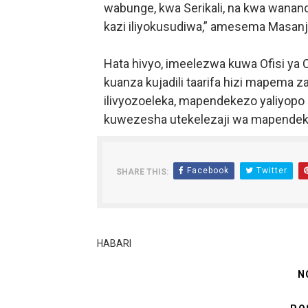
wabunge, kwa Serikali, na kwa wananc
kazi iliyokusudiwa,” amesema Masanj
Hata hivyo, imeelezwa kuwa Ofisi ya
kuanza kujadili taarifa hizi mapema
ilivyozoeleka, mapendekezo yaliyopo n
kuwezesha utekelezaji wa mapendekez
Facebook
Twitter
SHARE THIS:
HABARI
N