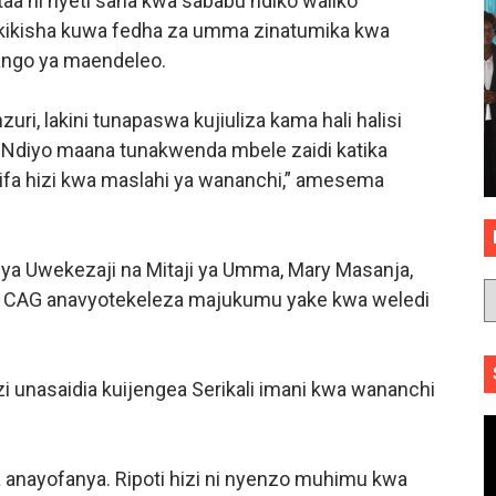
taa ni nyeti sana kwa sababu ndiko waliko
akikisha kuwa fedha za umma zinatumika kwa
pango ya maendeleo.
zuri, lakini tunapaswa kujiuliza kama hali halisi
. Ndiyo maana tunakwenda mbele zaidi katika
rifa hizi kwa maslahi ya wananchi,” amesema
a Uwekezaji na Mitaji ya Umma, Mary Masanja,
a CAG anavyotekeleza majukumu yake kwa weledi
 unasaidia kuijengea Serikali imani kwa wananchi
nayofanya. Ripoti hizi ni nyenzo muhimu kwa