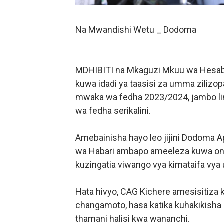
UKAGUZI WA MIGODI WAIM
Na Mwandishi Wetu _ Dodoma
MHE. CHANDE AIPONGEZA
NAIBU WAZIRI CHANDE AR
MDHIBITI na Mkaguzi Mkuu wa Hesabu
TBS YAHIMIZA WAJASIRIA
kuwa idadi ya taasisi za umma zilizop
mwaka wa fedha 2023/2024, jambo lin
WATOTO WAFUNDISHWE KU
wa fedha serikalini.
Amebainisha hayo leo jijini Dodoma A
wa Habari ambapo ameeleza kuwa onge
kuzingatia viwango vya kimataifa vya 
Hata hivyo, CAG Kichere amesisitiz
changamoto, hasa katika kuhakikisha
thamani halisi kwa wananchi.