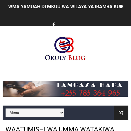
WMA YAMUAHIDI MKUU WA WILAYA YA IRAMBA KUIMAR
AJIRA ZAIDI YA 420 ZAZALISHWA KUPITIA UJENZI WA
TANTRADE YAWATAKA WAZALISHAJI KUTUMIA FURSA 
MUSOMA YATOA TENDA ZA SH. MILIONI 99 KWA MAKU
KILA KILO INAYOPOTEA NI SHILINGI INAYOPOTEA - 
HABARI ZILIZOPEWA UZITO WA JUU KATIKA MAGAZETI 
Music
WIZARA YA MAWASILIANO YATAJA MAFANIKIO MAKUB
FCC YAIMARISHA ELIMU YA USHINDANI NA ULINZI WA 
Prof. Kabudi ahimiza matumizi ya teknolojia za kisasa ka
MTWALE AITAKA TARURA IENDELEE KUTOA TABASAMU
WAATUMISHI WA UMMA WATAKIWA