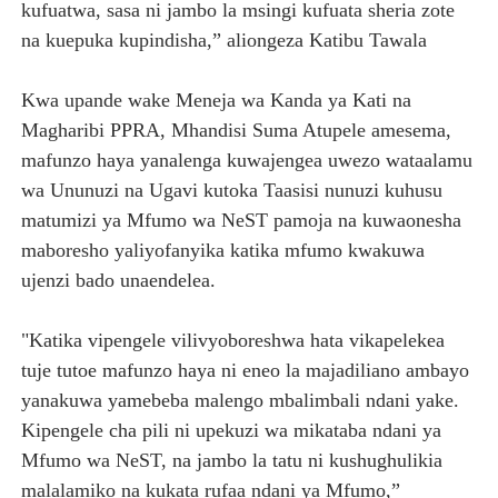
kufuatwa, sasa ni jambo la msingi kufuata sheria zote
na kuepuka kupindisha,” aliongeza Katibu Tawala
Kwa upande wake Meneja wa Kanda ya Kati na
Magharibi PPRA, Mhandisi Suma Atupele amesema,
mafunzo haya yanalenga kuwajengea uwezo wataalamu
wa Ununuzi na Ugavi kutoka Taasisi nunuzi kuhusu
matumizi ya Mfumo wa NeST pamoja na kuwaonesha
maboresho yaliyofanyika katika mfumo kwakuwa
ujenzi bado unaendelea.
"Katika vipengele vilivyoboreshwa hata vikapelekea
tuje tutoe mafunzo haya ni eneo la majadiliano ambayo
yanakuwa yamebeba malengo mbalimbali ndani yake.
Kipengele cha pili ni upekuzi wa mikataba ndani ya
Mfumo wa NeST, na jambo la tatu ni kushughulikia
malalamiko na kukata rufaa ndani ya Mfumo,”