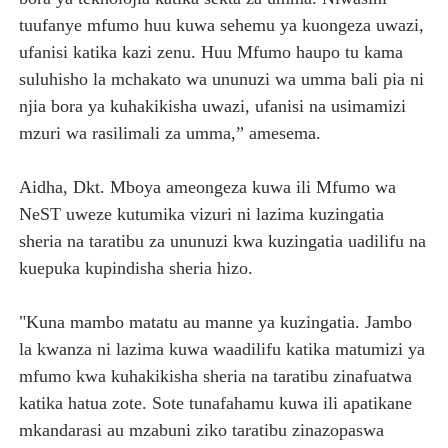
tuufanye mfumo huu kuwa sehemu ya kuongeza uwazi,
ufanisi katika kazi zenu. Huu Mfumo haupo tu kama
suluhisho la mchakato wa ununuzi wa umma bali pia ni
njia bora ya kuhakikisha uwazi, ufanisi na usimamizi
mzuri wa rasilimali za umma,” amesema.
Aidha, Dkt. Mboya ameongeza kuwa ili Mfumo wa
NeST uweze kutumika vizuri ni lazima kuzingatia
sheria na taratibu za ununuzi kwa kuzingatia uadilifu na
kuepuka kupindisha sheria hizo.
"Kuna mambo matatu au manne ya kuzingatia. Jambo
la kwanza ni lazima kuwa waadilifu katika matumizi ya
mfumo kwa kuhakikisha sheria na taratibu zinafuatwa
katika hatua zote. Sote tunafahamu kuwa ili apatikane
mkandarasi au mzabuni ziko taratibu zinazopaswa