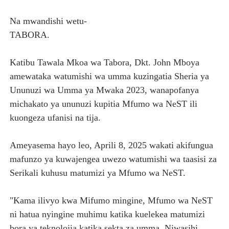
TBS Yaendelea kutoa elimu ya uthibitishaji ubora wa 
Na mwandishi wetu-
TABORA.
TACAIDS YASISITIZA KINGA DHIDI YA UKIMWI KULINDA
LONDO: KUONGEZA THAMANI YA MAZAO NDIO NJIA YA
Katibu Tawala Mkoa wa Tabora, Dkt. John Mboya
amewataka watumishi wa umma kuzingatia Sheria ya
WRRB YAJA NA UBUNIFU KWENYE ZAO LA PARACHICHI
Ununuzi wa Umma ya Mwaka 2023, wanapofanya
michakato ya ununuzi kupitia Mfumo wa NeST ili
KIONGOZI MSTAAFU WA WMA ASEMA VIPIMO SAHIHI N
kuongeza ufanisi na tija.
Ameyasema hayo leo, Aprili 8, 2025 wakati akifungua
mafunzo ya kuwajengea uwezo watumishi wa taasisi za
Serikali kuhusu matumizi ya Mfumo wa NeST.
"Kama ilivyo kwa Mifumo mingine, Mfumo wa NeST
ni hatua nyingine muhimu katika kuelekea matumizi
bora ya teknolojia katika sekta za umma. Niwasihi