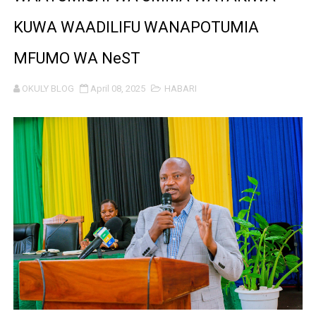
PROF. NAGU: TARURA ONGEZENI ELIMU KWA WANANC
KUWA WAADILIFU WANAPOTUMIA
WAZIRI SANGU AZITAKA PSSSF,NSSF,WCF NA OSHA K
MFUMO WA NeST
MTENDAJI MKUU WMA AHAMASISHA WANANCHI KUTUMI
OKULY BLOG
April 08, 2025
HABARI
TBS YAENDELEA KUTOA ELUMU YA VIWANGO MAONES
RAIS SAMIA AIPONGEZA TADB KUWA MDHAMINI MKUU 
REA YAPELEKA FURSA YA MKOPO NAFUU WA UJENZI WA
Msajili wa Hazina ateta na Rais wa Benki ya Biashara n
MHANDISI SWEDI: NANENANE NI FURSA YA KUIMARISHA
TEKNOLOJIA YA NYUKLIA: MSAADA MKUBWA KATIKA MA
WMA YAPONGEZWA KWA KUANZISHA KLABU ZA VIPIMO