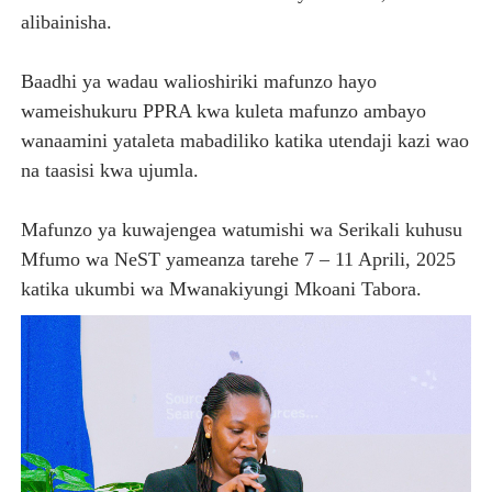
alibainisha.
Baadhi ya wadau walioshiriki mafunzo hayo
wameishukuru PPRA kwa kuleta mafunzo ambayo
wanaamini yataleta mabadiliko katika utendaji kazi wao
na taasisi kwa ujumla.
Mafunzo ya kuwajengea watumishi wa Serikali kuhusu
Mfumo wa NeST yameanza tarehe 7 – 11 Aprili, 2025
katika ukumbi wa Mwanakiyungi Mkoani Tabora.