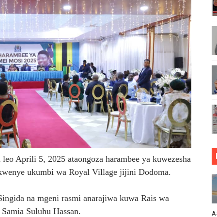
ASISHA WANANCHI KUTUMIA MIZANI ILIYOHAKIKIWA
LUMU YA VIWANGO MAONESHO YA NANENANE MBEYA
ADB KUWA MDHAMINI MKUU NANENANE, AIPATIA TUZO
MKOPO NAFUU WA UJENZI WA VITUO VIDOGO VYA MAFUTA 
 Rais wa Benki ya Biashara na Maendeleo
E NI FURSA YA KUIMARISHA SEKTA YA MADINI
MSAADA MKUBWA KATIKA MAPINDUZI YA KILIMO, MIFUGO, 
leo Aprili 5, 2025 ataongoza harambee ya kuwezesha
ANZISHA KLABU ZA VIPIMO SHULENI
kwenye ukumbi wa Royal Village jijini Dodoma.
ya uthibitishaji ubora wa bidhaa Nanenane Morogoro
ingida na mgeni rasmi anarajiwa kuwa Rais wa
A DHIDI YA UKIMWI KULINDA NGUVU KAZI NA MAENDELEO YA
 Samia Suluhu Hassan.
A