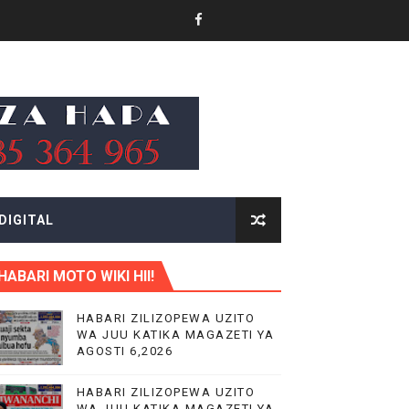
 LENGO
MO NANE NANE
ANA KUTUMIA TEHAMA KUJIONGEZEA KIPATO
DIGITAL
HABARI MOTO WIKI HII!
ABARA BORA
HABARI ZILIZOPEWA UZITO
WA JUU KATIKA MAGAZETI YA
DOMBINU YA BARABARA
AGOSTI 6,2026
A
HABARI ZILIZOPEWA UZITO
WA JUU KATIKA MAGAZETI YA