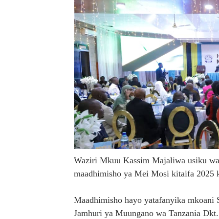
MTENDAJI MKUU WMA AHAM
TBS YAENDELEA KUTOA E
RAIS SAMIA AIPONGEZA T
REA YAPELEKA FURSA YA 
Msajili wa Hazina ateta na
MHANDISI SWEDI: NANENAN
TEKNOLOJIA YA NYUKLIA: 
Waziri Mkuu Kassim Majaliwa usiku wa 
WMA YAPONGEZWA KWA KU
maadhimisho ya Mei Mosi kitaifa 2025 
TBS Yaendelea kutoa elimu 
Maadhimisho hayo yatafanyika mkoani S
TACAIDS YASISITIZA KING
Jamhuri ya Muungano wa Tanzania Dkt.