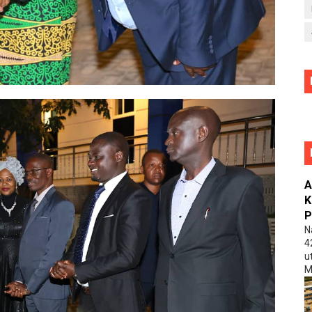
A
K
P
N
4
u
M