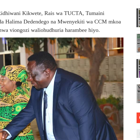
I YA MAZAO NDIO NJIA YA KUJENGA UCHUMI SHINDANI
 Ridhiwani Kikwete, Rais wa TUCTA, Tumaini
da Halima Dedendego na Mwenyekiti wa CCM mkoa
WENYE ZAO LA PARACHICHI
mwa viongozi waliohudhuria harambee hiyo.
 WA JUU KATIKA MAGAZETI YA AGOSTI 8,2026
ENDELEO YA UJENZI WA PUMP STATION NAMBA 3-MRADI
LISHWA KUPITIA UJENZI WA KITUO CHA EACOP PS4 MBOGW