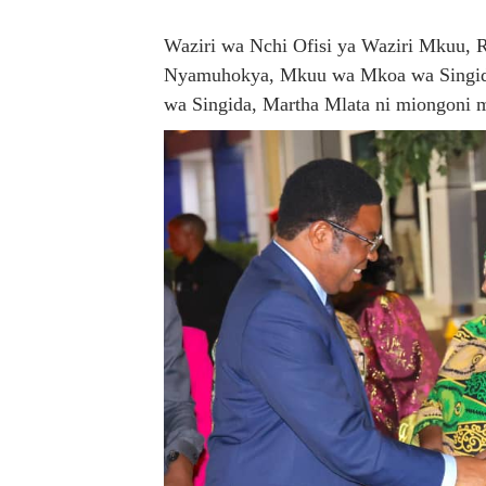
LONDO: KUONGEZA THAMAN
Waziri wa Nchi Ofisi ya Waziri Mkuu,
Nyamuhokya, Mkuu wa Mkoa wa Singi
WRRB YAJA NA UBUNIFU K
wa Singida, Martha Mlata ni miongoni 
HABARI ZILIZOPEWA UZITO
TPDC YARIDHISHWA NA MA
AJIRA ZAIDI YA 420 ZAZA