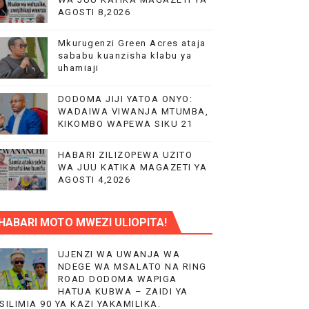
AGOSTI 8,2026
Mkurugenzi Green Acres ataja
sababu kuanzisha klabu ya
uhamiaji
DODOMA JIJI YATOA ONYO:
VIJIJINI KWA WANAUSHIRIKA WOTE TANZANIA
WADAIWA VIWANJA MTUMBA,
KIKOMBO WAPEWA SIKU 21
HABARI ZILIZOPEWA UZITO
WA JUU KATIKA MAGAZETI YA
AGOSTI 4,2026
MAJI NA UCHUMI TANZANIA
HABARI MOTO MWEZI ULIOPITA!
UJENZI WA UWANJA WA
NDEGE WA MSALATO NA RING
ROAD DODOMA WAPIGA
HATUA KUBWA – ZAIDI YA
 TAIFA
SILIMIA 90 YA KAZI YAKAMILIKA.