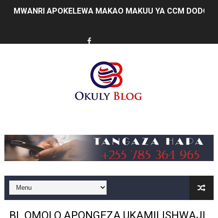
MWANRI APOKELEWA MAKAO MAKUU YA CCM DODOM
UKAGUZI WA MIGODI WAIMARISHA USALAMA, UHIFADH
MHE. CHANDE AIPONGEZA WRRB KWA KUWAWEZESHA 
NAIBU WAZIRI CHANDE ARIDHISHWA NA HUDUMA ZA 
TBS YAHIMIZA WAJASIRIAMALI KUTHIBITISHA UBORA
WMA YAWAFUNDISHA WATOTO VIPIMO: NAIBU WAZIRI 
Music
TBS YAWAHIMIZA WAJASIRIAMALI KUOMBA ALAMA Y
NAIBU KATIBU MKUU UJENZI ARIDHISHWA NA MABORE
DKT. MSONDE: TBA NI KITOVU CHA FURSA ZA UWEKEZAJ
Waziri Kabudi: Kilosa Iendelee Kulinda Amani, Kuimarish
BI. OMOLO APONGEZA UKAMILISHWAJI