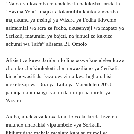
“Natoa rai kwamba muendelee kuhakikisha Jarida la
“Hazina Yetu” linajikita kikamilifu katika kuonesha
majukumu ya msingi ya Wizara ya Fedha ikiwemo
usimamizi wa sera za fedha, ukusanyaji wa mapato ya
Serikali, matumizi ya bajeti, na juhudi za kukuza
uchumi wa Taifa” alisema Bi. Omolo
Alisisitiza kuwa Jarida hilo linapaswa kuendelea kuwa
chombo cha kimkakati cha mawasiliano ya Serikali,
kinachowasilisha kwa uwazi na kwa lugha rahisi
utekelezaji wa Dira ya Taifa ya Maendeleo 2050,
pamoja na mipango ya muda mfupi na mrefu ya
Wizara.
Aidha, alielekeza kuwa kila Toleo la Jarida liwe na
muundo unaoakisi vipaumbele vya Serikali,
likijumuisha makala maalum kuhusu miradi ya