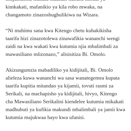
kimkakati, mafanikio ya kila robo mwaka, na
changamoto zinazoshughulikiwa na Wizara.
“Ni muhimu sana kwa Kitengo chetu kuhakikisha
taarifa hizi zinazotolewa zinawafikia wananchi wengi
zaidi na kwa wakati kwa kutumia njia mbalimbali za
mawasiliano mlizonazo,” alisisitiza Bi. Omolo.
Akizungumzia mabadiliko ya kidijitali, Bi. Omolo
alieleza kuwa wananchi wa sasa wanategemea kupata
taarifa kupitia mitandao ya kijamii, tovuti rasmi za
Serikali, na machapisho ya kidijitali, hivyo, Kitengo
cha Mawasiliano Serikalini kiendelee kutumia mikakati
madhubuti ya kufikia makundi mbalimbali ya jamii kwa
kutumia majukwaa hayo kwa ufanisi.