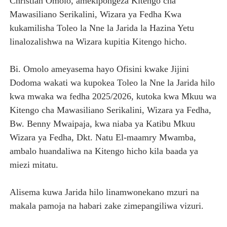
Christian Omolo, amekipongeza Kitengo cha
Mawasiliano Serikalini, Wizara ya Fedha Kwa
kukamilisha Toleo la Nne la Jarida la Hazina Yetu
linalozalishwa na Wizara kupitia Kitengo hicho.
Bi. Omolo ameyasema hayo Ofisini kwake Jijini
Dodoma wakati wa kupokea Toleo la Nne la Jarida hilo
kwa mwaka wa fedha 2025/2026, kutoka kwa Mkuu wa
Kitengo cha Mawasiliano Serikalini, Wizara ya Fedha,
Bw. Benny Mwaipaja, kwa niaba ya Katibu Mkuu
Wizara ya Fedha, Dkt. Natu El-maamry Mwamba,
ambalo huandaliwa na Kitengo hicho kila baada ya
miezi mitatu.
Alisema kuwa Jarida hilo linamwonekano mzuri na
makala pamoja na habari zake zimepangiliwa vizuri.