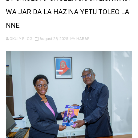
HABARI ZILIZOPEWA UZITO WA JUU KATIKA MAGAZETI 
WA JARIDA LA HAZINA YETU TOLEO LA
MHE. MAHUNDI ASHIRIKI MAPOKEZI YA MWAKILISHI WA
NNE
KAULIMBIU YA PSSSF YA ‘TUNALIPA JANA’ INAFANYIK
OKULY BLOG
August 28, 2025
HABARI
TANZANIA KUNUFAIKA NA SH. BILIONI 10 ZA BIASHARA
TIRDO YAJA NA TEKNOLOJIA YA KUPUNGUZA UPOTEV
Taasisi 54 za Umma kuwasilisha taarifa za utendaji wa 
WAKULIMA, WAFUGAJI, WAVUVI WAPONGEZWA KWA KU
WMA YAENDELEA KUTOA ELIMU YA VIPIMO SAHIHI N
WAMILIKI VITUO VYA KULEA WATOTO WAHIMIZWA KU
TARURA YAONGEZA KASI UJENZI WA BARABARA ZA A