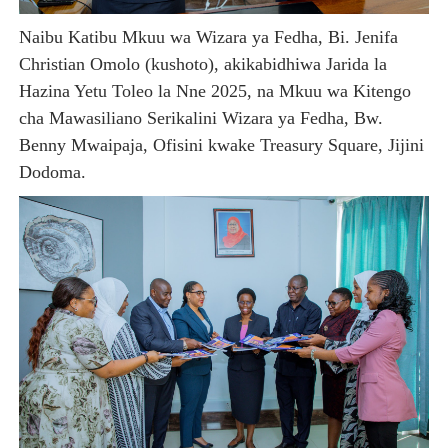
CDICD YAONGEZA THAMANI YA BLACK GRANITE
Naibu Katibu Mkuu wa Wizara ya Fedha, Bi. Jenifa
Christian Omolo (kushoto), akikabidhiwa Jarida la
BARRICK NORTH MARA YAZIDI KUBORESHA MAISHA YA
Hazina Yetu Toleo la Nne 2025, na Mkuu wa Kitengo
Msajili wa Hazina akutana na kufanya mazungumzo na 
cha Mawasiliano Serikalini Wizara ya Fedha, Bw.
Benny Mwaipaja, Ofisini kwake Treasury Square, Jijini
MKANDARASI AKAMILISHA AWAMU YA KWANZA YA UVU
Dodoma.
Mkurugenzi Green Acres ataja sababu kuanzisha klabu 