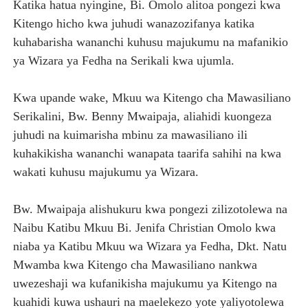
Katika hatua nyingine, Bi. Omolo alitoa pongezi kwa
Kitengo hicho kwa juhudi wanazozifanya katika
kuhabarisha wananchi kuhusu majukumu na mafanikio
ya Wizara ya Fedha na Serikali kwa ujumla.
Kwa upande wake, Mkuu wa Kitengo cha Mawasiliano
Serikalini, Bw. Benny Mwaipaja, aliahidi kuongeza
juhudi na kuimarisha mbinu za mawasiliano ili
kuhakikisha wananchi wanapata taarifa sahihi na kwa
wakati kuhusu majukumu ya Wizara.
Bw. Mwaipaja alishukuru kwa pongezi zilizotolewa na
Naibu Katibu Mkuu Bi. Jenifa Christian Omolo kwa
niaba ya Katibu Mkuu wa Wizara ya Fedha, Dkt. Natu
Mwamba kwa Kitengo cha Mawasiliano nankwa
uwezeshaji wa kufanikisha majukumu ya Kitengo na
kuahidi kuwa ushauri na maelekezo yote yaliyotolewa