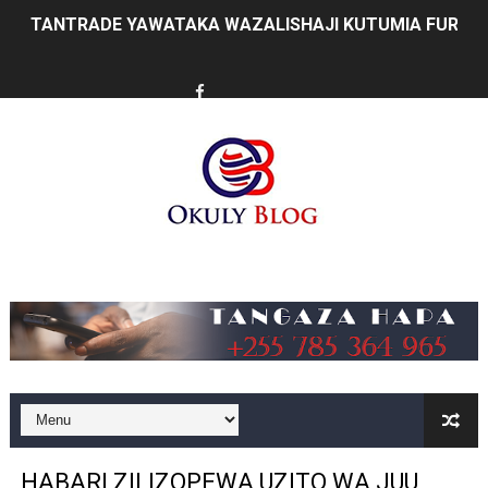
MUSOMA YATOA TENDA ZA SH. MILIONI 99 KWA MAKU
KILA KILO INAYOPOTEA NI SHILINGI INAYOPOTEA - 
HABARI ZILIZOPEWA UZITO WA JUU KATIKA MAGAZETI 
WIZARA YA MAWASILIANO YATAJA MAFANIKIO MAKUB
FCC YAIMARISHA ELIMU YA USHINDANI NA ULINZI WA 
Prof. Kabudi ahimiza matumizi ya teknolojia za kisasa ka
Music
MTWALE AITAKA TARURA IENDELEE KUTOA TABASAMU
PROF. NAGU: TARURA ONGEZENI ELIMU KWA WANANC
WAZIRI SANGU AZITAKA PSSSF,NSSF,WCF NA OSHA K
MTENDAJI MKUU WMA AHAMASISHA WANANCHI KUTUMI
HABARI ZILIZOPEWA UZITO WA JUU