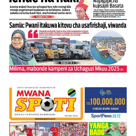
WRRB YAJA NA UBUNIFU KWENYE ZAO LA PARACHICHI
HABARI ZILIZOPEWA UZITO WA JUU KATIKA MAGAZETI 
TPDC YARIDHISHWA NA MAENDELEO YA UJENZI WA P
AJIRA ZAIDI YA 420 ZAZALISHWA KUPITIA UJENZI WA
TANTRADE YAWATAKA WAZALISHAJI KUTUMIA FURSA 