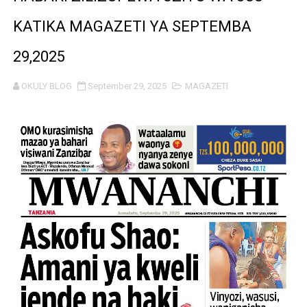
TBS YAENDELEA KUTOA ELUMU YA VIWANGO MAONES
KATIKA MAGAZETI YA SEPTEMBA
RAIS SAMIA AIPONGEZA TADB KUWA MDHAMINI MKUU 
29,2025
REA YAPELEKA FURSA YA MKOPO NAFUU WA UJENZI WA
OKULY BLOG
September 29, 2025
MAGAZETI
Msajili wa Hazina ateta na Rais wa Benki ya Biashara n
MHANDISI SWEDI: NANENANE NI FURSA YA KUIMARISHA
TEKNOLOJIA YA NYUKLIA: MSAADA MKUBWA KATIKA MA
WMA YAPONGEZWA KWA KUANZISHA KLABU ZA VIPIMO
TBS Yaendelea kutoa elimu ya uthibitishaji ubora wa 
TACAIDS YASISITIZA KINGA DHIDI YA UKIMWI KULINDA
LONDO: KUONGEZA THAMANI YA MAZAO NDIO NJIA YA