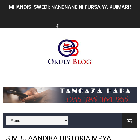
MHANDISI SWEDI: NANENANE NI FURSA YA KUIMARISHA
TEKNOLOJIA YA NYUKLIA: MSAADA MKUBWA KATIKA MA
WMA YAPONGEZWA KWA KUANZISHA KLABU ZA VIPIMO
TBS Yaendelea kutoa elimu ya uthibitishaji ubora wa 
TACAIDS YASISITIZA KINGA DHIDI YA UKIMWI KULINDA
LONDO: KUONGEZA THAMANI YA MAZAO NDIO NJIA YA
Music
WRRB YAJA NA UBUNIFU KWENYE ZAO LA PARACHICHI
HABARI ZILIZOPEWA UZITO WA JUU KATIKA MAGAZETI 
TPDC YARIDHISHWA NA MAENDELEO YA UJENZI WA P
NHIF: BIMA YA AFYA NI MSINGI WA MAISHA YA KILA M
SIMBU AANDIKA HISTORIA MPYA