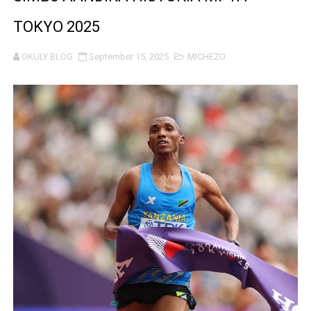
LONDO AIPONGEZA FCC KWA KUJENGA USHINDANI WA 
TOKYO 2025
TBS YASISITIZA UBORA WA BIDHAA KUWA CHACHU YA 
OKULY BLOG
September 15, 2025
MICHEZO
MRADI WA KITUO CHA KUONGEZA MSUKUMO WA MAFUTA
WACHIMBAJI WADOGO NAMUNGO WAOMBA MAFUNZO EN
DARAJA LA BILIONI 1.2 KUONDOA KERO YA USAFIRI KIL
WAZIRI NANAUKA AIPONGEZA TARURA KWA MPANGO W
FURSA ZA BIASHARA ZA MABILIONI KATIKA MIGODI 
EWURA KANDA YA KATI YATOA WITO KUHUSU LESENI
Rais Dkt. Samia Afungua Rasmi Miundombinu ya BRT Aw
KIELELEZO KIPYA CHA VIWANGO VYA FAIDA VYA DHAM