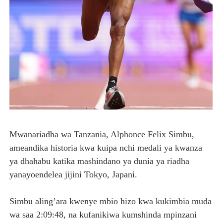
WATUMISHI WA WIZARA YA FEDHA WATAKIWA KUZINGA
MASHILI AMPONGEZA RAIS SAMIA KWA MAPINDUZI YA 
TANZANIA YAIPONGEZA AFRICA50, YAIMARISHA USHIR
WAKULIMA WAPEWA MBINU YA KUKABILIANA NA SUM
Msajili wa Hazina ateta na Rais wa Benki ya Biashara n
Mwanariadha wa Tanzania, Alphonce Felix Simbu,
ameandika historia kwa kuipa nchi medali ya kwanza
ya dhahabu katika mashindano ya dunia ya riadha
yanayoendelea jijini Tokyo, Japani.
Simbu aling’ara kwenye mbio hizo kwa kukimbia muda
wa saa 2:09:48, na kufanikiwa kumshinda mpinzani