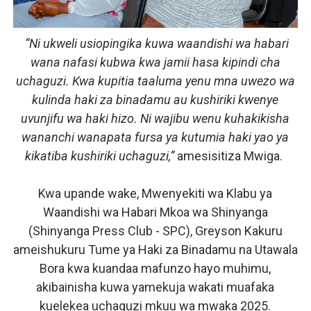
“Ni ukweli usiopingika kuwa waandishi wa habari
wana nafasi kubwa kwa jamii hasa kipindi cha
uchaguzi. Kwa kupitia taaluma yenu mna uwezo wa
kulinda haki za binadamu au kushiriki kwenye
uvunjifu wa haki hizo. Ni wajibu wenu kuhakikisha
wananchi wanapata fursa ya kutumia haki yao ya
kikatiba kushiriki uchaguzi,”
amesisitiza Mwiga.
Kwa upande wake, Mwenyekiti wa Klabu ya
Waandishi wa Habari Mkoa wa Shinyanga
(Shinyanga Press Club - SPC), Greyson Kakuru
ameishukuru Tume ya Haki za Binadamu na Utawala
Bora kwa kuandaa mafunzo hayo muhimu,
akibainisha kuwa yamekuja wakati muafaka
kuelekea uchaguzi mkuu wa mwaka 2025.