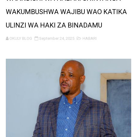
MHE. CHANDE AIPONGEZA WRRB KWA KUWAWEZESHA 
WAKUMBUSHWA WAJIBU WAO KATIKA
NAIBU WAZIRI CHANDE ARIDHISHWA NA HUDUMA ZA 
ULINZI WA HAKI ZA BINADAMU
TBS YAHIMIZA WAJASIRIAMALI KUTHIBITISHA UBORA
OKULY BLOG
September 24, 2025
HABARI
WMA YAWAFUNDISHA WATOTO VIPIMO: NAIBU WAZIRI 
TBS YAWAHIMIZA WAJASIRIAMALI KUOMBA ALAMA Y
NAIBU KATIBU MKUU UJENZI ARIDHISHWA NA MABORE
DKT. MSONDE: TBA NI KITOVU CHA FURSA ZA UWEKEZAJ
Waziri Kabudi: Kilosa Iendelee Kulinda Amani, Kuimarish
HABARI ZILIZOPEWA UZITO WA JUU KATIKA MAGAZETI 
MHE. MAHUNDI ASHIRIKI MAPOKEZI YA MWAKILISHI WA