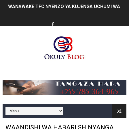
WANAWAKE TFC NYENZO YA KUJENGA UCHUMI WA FAMIL
ULEGA: TEKNOLOJIA BUNIFU ZIWAFIKIE WAKULIMA NA W
SERIKALI INATAMBUA MCHANGO WA WAZEE: WAZIRI S
RAIS SAMIA, MUSEVEN WASHUHUDIA MAKUBALIANO YA 
WAJASIRIAMALI KUTOKA PEMBA WATEMBELEA BANDA 
BRELA YATOA ELIMU YA URASIMISHAJI BIASHARA NA 
Music
TARURA YATAJWA KUWA MIONGONI MWA TAASISI BOR
Mkurugenzi Green Acres ataja sababu kuanzisha klabu 
MWANRI APOKELEWA MAKAO MAKUU YA CCM DODOM
UKAGUZI WA MIGODI WAIMARISHA USALAMA, UHIFADH
WAANDISHI WA HABARI SHINYANGA