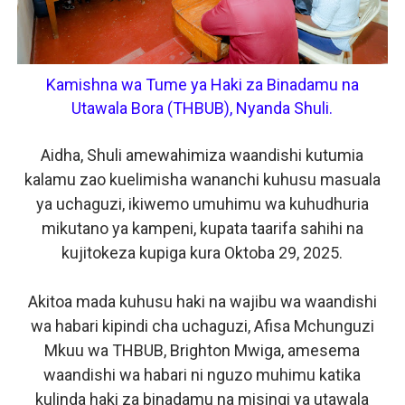
Kamishna wa Tume ya Haki za Binadamu na
Utawala Bora (THBUB), Nyanda Shuli.
Aidha, Shuli amewahimiza waandishi kutumia
kalamu zao kuelimisha wananchi kuhusu masuala
ya uchaguzi, ikiwemo umuhimu wa kuhudhuria
mikutano ya kampeni, kupata taarifa sahihi na
kujitokeza kupiga kura Oktoba 29, 2025.
Akitoa mada kuhusu haki na wajibu wa waandishi
wa habari kipindi cha uchaguzi, Afisa Mchunguzi
Mkuu wa THBUB, Brighton Mwiga, amesema
waandishi wa habari ni nguzo muhimu katika
kulinda haki za binadamu na misingi ya utawala