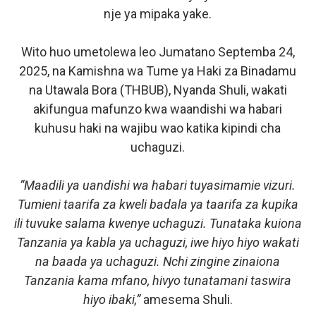
nje ya mipaka yake.
Wito huo umetolewa leo Jumatano Septemba 24,
2025, na Kamishna wa Tume ya Haki za Binadamu
na Utawala Bora (THBUB), Nyanda Shuli, wakati
akifungua mafunzo kwa waandishi wa habari
kuhusu haki na wajibu wao katika kipindi cha
uchaguzi.
“Maadili ya uandishi wa habari tuyasimamie vizuri.
Tumieni taarifa za kweli badala ya taarifa za kupika
ili tuvuke salama kwenye uchaguzi. Tunataka kuiona
Tanzania ya kabla ya uchaguzi, iwe hiyo hiyo wakati
na baada ya uchaguzi. Nchi zingine zinaiona
Tanzania kama mfano, hivyo tunatamani taswira
hiyo ibaki,”
amesema Shuli.