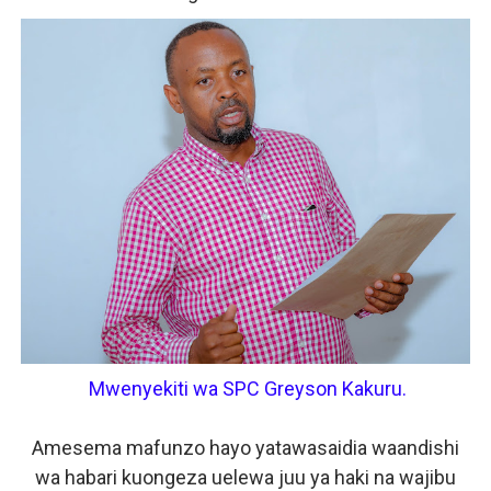
Mwenyekiti wa SPC Greyson Kakuru.
Amesema mafunzo hayo yatawasaidia waandishi
wa habari kuongeza uelewa juu ya haki na wajibu