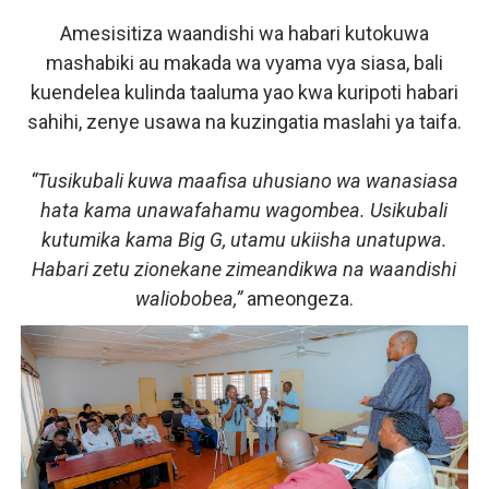
Amesisitiza waandishi wa habari kutokuwa
mashabiki au makada wa vyama vya siasa, bali
kuendelea kulinda taaluma yao kwa kuripoti habari
sahihi, zenye usawa na kuzingatia maslahi ya taifa.
“Tusikubali kuwa maafisa uhusiano wa wanasiasa
hata kama unawafahamu wagombea. Usikubali
kutumika kama Big G, utamu ukiisha unatupwa.
Habari zetu zionekane zimeandikwa na waandishi
waliobobea,”
ameongeza.