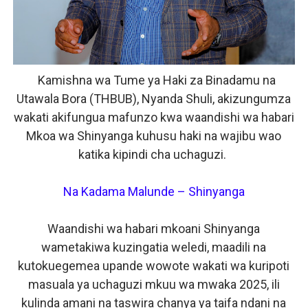
KAULIMBIU YA PSSSF YA ‘TUNALIPA JANA’ INAFANYIK
TANZANIA KUNUFAIKA NA SH. BILIONI 10 ZA BIASHARA
Kamishna wa Tume ya Haki za Binadamu na
TIRDO YAJA NA TEKNOLOJIA YA KUPUNGUZA UPOTEV
Utawala Bora (THBUB), Nyanda Shuli, akizungumza
FCC YAENDELEA KUJENGA MAZINGIRA BORA YA BIASHA
wakati akifungua mafunzo kwa waandishi wa habari
Mkoa wa Shinyanga kuhusu haki na wajibu wao
MATI TECHNOLOGIES YAONYESHA UWEZO WA WATANZA
katika kipindi cha uchaguzi.
Na Kadama Malunde – Shinyanga
Waandishi wa habari mkoani Shinyanga
wametakiwa kuzingatia weledi, maadili na
kutokuegemea upande wowote wakati wa kuripoti
masuala ya uchaguzi mkuu wa mwaka 2025, ili
kulinda amani na taswira chanya ya taifa ndani na