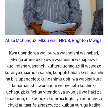
Afisa Mchunguzi Mkuu wa THBUB, Brighton Mwiga.
Kwa upande wa wajibu wa waandishi wa habari,
Mwiga ameeleza kuwa waandishi wanapaswa
kuelimisha wananchi kuhusu uchaguzi ili waweze
kufanya maamuzi sahihi; kuripoti habari kwa usahihi
na bila upendeleo; kuheshimu usiri wa wapiga kura;
kuhamasisha wananchi wenye sifa kushiriki
uchaguzi; kufichua vitendo vya uvunjaji wa haki za
binadamu; na kuepuka kutumia lugha ya uchochezi,
chuki au taarifa zinazoweza kuibua vurugu katika