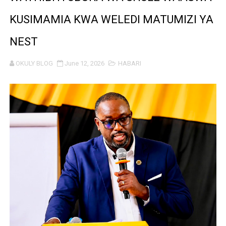
CDICD YAONGEZA THAMANI YA BLACK GRANITE
KUSIMAMIA KWA WELEDI MATUMIZI YA
BARRICK NORTH MARA YAZIDI KUBORESHA MAISHA YA
NEST
Msajili wa Hazina akutana na kufanya mazungumzo na 
OKULY BLOG
June 12, 2026
HABARI
MKANDARASI AKAMILISHA AWAMU YA KWANZA YA UVU
SERIKALI KUSHIRIKIANA NA SEKTA BINAFSI KUDHIBITI T
BALOZI MBAROUK ASEMA ITALIA INA NAFASI KUBWA YA
VIJANA TUJITOKEZE KUITETEA SERIKALI DHIDI YA U
WAZIRI DKT. GWAJIMA AMKABIDHI BAJAJI MPYA PIUS 
NISHATI MBADALA 'RAFIKI BRIQUETTES' YAFUNGUA MI
TBA YAFUNGUA FURSA MPYA ZA UWEKEZAJI KATIKA M