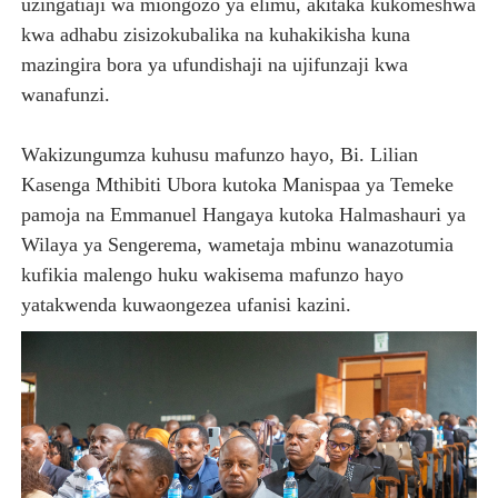
uzingatiaji wa miongozo ya elimu, akitaka kukomeshwa
kwa adhabu zisizokubalika na kuhakikisha kuna
mazingira bora ya ufundishaji na ujifunzaji kwa
wanafunzi.
Wakizungumza kuhusu mafunzo hayo, Bi. Lilian
Kasenga Mthibiti Ubora kutoka Manispaa ya Temeke
pamoja na Emmanuel Hangaya kutoka Halmashauri ya
Wilaya ya Sengerema, wametaja mbinu wanazotumia
kufikia malengo huku wakisema mafunzo hayo
yatakwenda kuwaongezea ufanisi kazini.