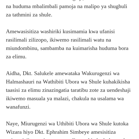
na huduma mbalimbali pamoja na malipo ya shughuli
za tathmini za shule.
Amewasisitiza washiriki kusimamia kwa ufanisi
rasilimali zilizopo, ikiwemo rasilimali watu na
miundombinu, sambamba na kuimarisha huduma bora
za elimu.
Aidha, Dkt. Salukele amewataka Wakurugenzi wa
Halmashauri na Wathibiti Ubora wa Shule kuhakikisha
taasisi za elimu zinazingatia taratibu zote za uendeshaji
ikiwemo masuala ya malazi, chakula na usalama wa
wanafunzi.
Naye, Miurugenzi wa Uthibiti Ubora wa Shule kutoka
Wizara hiyo Dkt. Ephrahim Simbeye amesisitiza