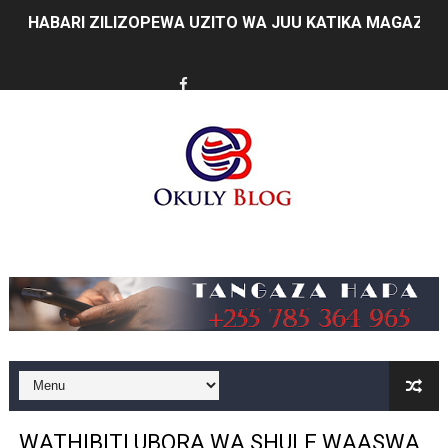
HABARI ZILIZOPEWA UZITO WA JUU KATIKA MAGAZETI 
MHE. MAHUNDI ASHIRIKI MAPOKEZI YA MWAKILISHI WA
KAULIMBIU YA PSSSF YA ‘TUNALIPA JANA’ INAFANYIK
TANZANIA KUNUFAIKA NA SH. BILIONI 10 ZA BIASHARA
TIRDO YAJA NA TEKNOLOJIA YA KUPUNGUZA UPOTEV
Taasisi 54 za Umma kuwasilisha taarifa za utendaji wa 
Music
WAKULIMA, WAFUGAJI, WAVUVI WAPONGEZWA KWA KU
WMA YAENDELEA KUTOA ELIMU YA VIPIMO SAHIHI N
WAMILIKI VITUO VYA KULEA WATOTO WAHIMIZWA KU
TARURA YAONGEZA KASI UJENZI WA BARABARA ZA A
WATHIBITI UBORA WA SHULE WAASWA