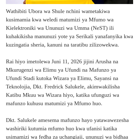
HABARI ZILIZOPEWA UZITO WA JUU KATIKA MAGAZETI 
Wathibiti Ubora wa Shule nchini wametakiwa
kusimamia kwa weledi matumizi ya Mfumo wa
SERIKALI YAHAKIKISHA UPATIKANAJI WA MBOLEA, TA
Kielektroniki wa Ununuzi wa Umma (NeST) ili
SERENGETI PREMIUM APPLE YAUNGANISHA MARAFIKI K
kuhakikisha manunuzi yote ya Serikali yanafanyika kwa
kuzingatia sheria, kanuni na taratibu zilizowekwa.
SERIKALI YASISITIZA KATAZO LA MIFUKO YA PLASTIKI
Rai hiyo imetolewa Juni 11, 2026 jijini Arusha na
Waziri Kabudi: Kilosa Iendelee Kulinda Amani, Kuimarish
Mkurugenzi wa Elimu ya Ufundi na Mafunzo ya
Ufundi Stadi kutoka Wizara ya Elimu, Sayansi na
Teknolojia, Dkt. Fredrick Salukele, akimwakilisha
Katibu Mkuu wa Wizara hiyo, katika ufunguzi wa
mafunzo kuhusu matumizi ya Mfumo huo.
Dkt. Salukele amesema mafunzo hayo yatawawezesha
washiriki kutumia mfumo huo kwa ufanisi katika
usimamizi wa fedha za uchangiaji, ununuzi wa bidhaa