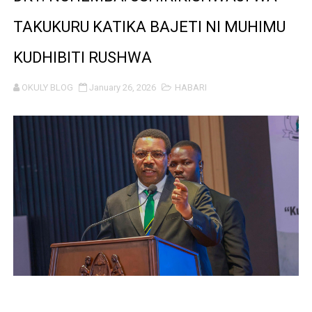
MHANDISI SWEDI: NANENANE NI FURSA YA KUIMARISHA
TAKUKURU KATIKA BAJETI NI MUHIMU
TEKNOLOJIA YA NYUKLIA: MSAADA MKUBWA KATIKA MA
KUDHIBITI RUSHWA
WMA YAPONGEZWA KWA KUANZISHA KLABU ZA VIPIMO
OKULY BLOG
January 26, 2026
HABARI
TBS Yaendelea kutoa elimu ya uthibitishaji ubora wa 
TACAIDS YASISITIZA KINGA DHIDI YA UKIMWI KULINDA
LONDO: KUONGEZA THAMANI YA MAZAO NDIO NJIA YA
WRRB YAJA NA UBUNIFU KWENYE ZAO LA PARACHICHI
HABARI ZILIZOPEWA UZITO WA JUU KATIKA MAGAZETI 
TPDC YARIDHISHWA NA MAENDELEO YA UJENZI WA P
NHIF: BIMA YA AFYA NI MSINGI WA MAISHA YA KILA M