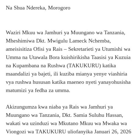
Na Shua Ndereka, Morogoro
LONDO AIPONGEZA FCC KWA KUJENGA USHINDANI WA 
TBS YASISITIZA UBORA WA BIDHAA KUWA CHACHU YA 
Waziri Mkuu wa Jamhuri ya Muungano wa Tanzania,
MRADI WA KITUO CHA KUONGEZA MSUKUMO WA MAFUTA
Mheshimiwa Dkt. Mwigulu Lameck Nchemba,
ameisisitiza Ofisi ya Rais – Sekretarieti ya Utumishi wa
WACHIMBAJI WADOGO NAMUNGO WAOMBA MAFUNZO EN
Umma na Utawala Bora kuishirikisha Taasisi ya Kuzuia
WIZARA YA MAWASILIANO YATAJA MAFANIKIO MAKUB
na Kupambana na Rushwa (TAKUKURU) katika
maandalizi ya bajeti, ili kuziba mianya yenye viashiria
vya rushwa hususan katika maeneo nyeti yanayohusisha
matumizi ya fedha za umma.
Akizungumza kwa niaba ya Rais wa Jamhuri ya
Muungano wa Tanzania, Dkt. Samia Suluhu Hassan,
wakati wa uzinduzi wa Mkutano Mkuu wa Mwaka wa
Viongozi wa TAKUKURU uliofanyika Januari 26, 2026