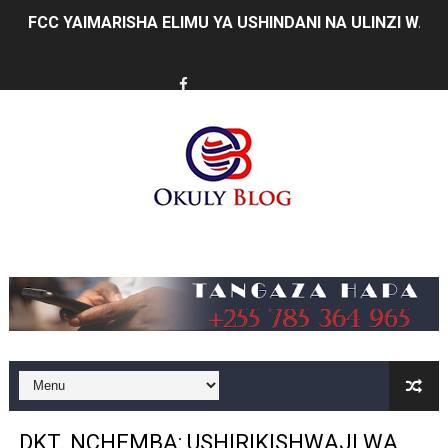
FCC YAIMARISHA ELIMU YA USHINDANI NA ULINZI WA 
Prof. Kabudi ahimiza matumizi ya teknolojia za kisasa ka
MTWALE AITAKA TARURA IENDELEE KUTOA TABASAMU
PROF. NAGU: TARURA ONGEZENI ELIMU KWA WANANC
WAZIRI SANGU AZITAKA PSSSF,NSSF,WCF NA OSHA K
MTENDAJI MKUU WMA AHAMASISHA WANANCHI KUTUMI
Music
TBS YAENDELEA KUTOA ELUMU YA VIWANGO MAONES
RAIS SAMIA AIPONGEZA TADB KUWA MDHAMINI MKUU 
REA YAPELEKA FURSA YA MKOPO NAFUU WA UJENZI WA
Msajili wa Hazina ateta na Rais wa Benki ya Biashara n
DKT. NCHEMBA: USHIRIKISHWAJI WA