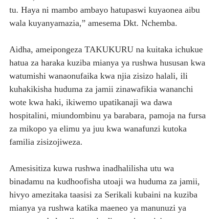
tu. Haya ni mambo ambayo hatupaswi kuyaonea aibu
wala kuyanyamazia,” amesema Dkt. Nchemba.
Aidha, ameipongeza TAKUKURU na kuitaka ichukue
hatua za haraka kuziba mianya ya rushwa hususan kwa
watumishi wanaonufaika kwa njia zisizo halali, ili
kuhakikisha huduma za jamii zinawafikia wananchi
wote kwa haki, ikiwemo upatikanaji wa dawa
hospitalini, miundombinu ya barabara, pamoja na fursa
za mikopo ya elimu ya juu kwa wanafunzi kutoka
familia zisizojiweza.
Amesisitiza kuwa rushwa inadhalilisha utu wa
binadamu na kudhoofisha utoaji wa huduma za jamii,
hivyo amezitaka taasisi za Serikali kubaini na kuziba
mianya ya rushwa katika maeneo ya manunuzi ya