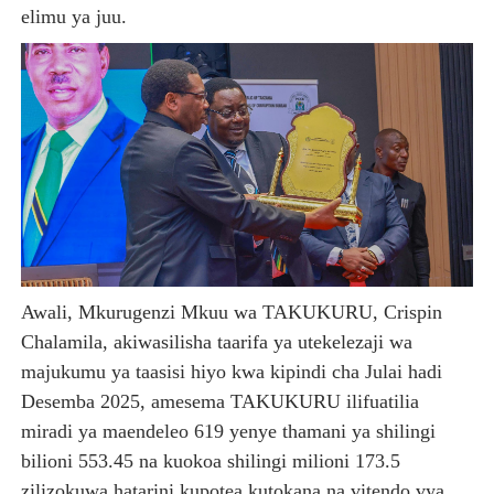
elimu ya juu.
Awali, Mkurugenzi Mkuu wa TAKUKURU, Crispin
Chalamila, akiwasilisha taarifa ya utekelezaji wa
majukumu ya taasisi hiyo kwa kipindi cha Julai hadi
Desemba 2025, amesema TAKUKURU ilifuatilia
miradi ya maendeleo 619 yenye thamani ya shilingi
bilioni 553.45 na kuokoa shilingi milioni 173.5
zilizokuwa hatarini kupotea kutokana na vitendo vya