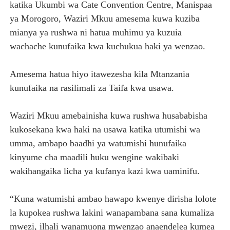
katika Ukumbi wa Cate Convention Centre, Manispaa
ya Morogoro, Waziri Mkuu amesema kuwa kuziba
mianya ya rushwa ni hatua muhimu ya kuzuia
wachache kunufaika kwa kuchukua haki ya wenzao.
Amesema hatua hiyo itawezesha kila Mtanzania
kunufaika na rasilimali za Taifa kwa usawa.
Waziri Mkuu amebainisha kuwa rushwa husababisha
kukosekana kwa haki na usawa katika utumishi wa
umma, ambapo baadhi ya watumishi hunufaika
kinyume cha maadili huku wengine wakibaki
wakihangaika licha ya kufanya kazi kwa uaminifu.
“Kuna watumishi ambao hawapo kwenye dirisha lolote
la kupokea rushwa lakini wanapambana sana kumaliza
mwezi, ilhali wanamuona mwenzao anaendelea kumea