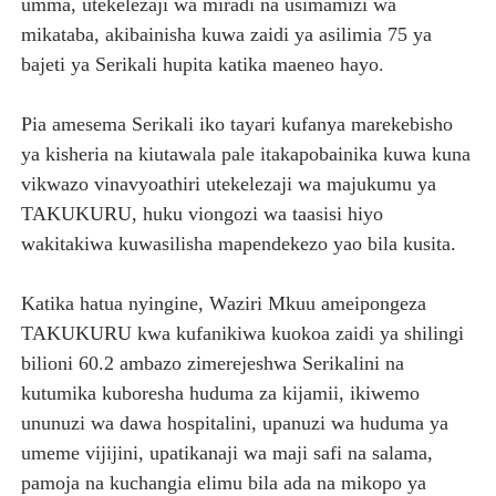
umma, utekelezaji wa miradi na usimamizi wa
mikataba, akibainisha kuwa zaidi ya asilimia 75 ya
bajeti ya Serikali hupita katika maeneo hayo.
Pia amesema Serikali iko tayari kufanya marekebisho
ya kisheria na kiutawala pale itakapobainika kuwa kuna
vikwazo vinavyoathiri utekelezaji wa majukumu ya
TAKUKURU, huku viongozi wa taasisi hiyo
wakitakiwa kuwasilisha mapendekezo yao bila kusita.
Katika hatua nyingine, Waziri Mkuu ameipongeza
TAKUKURU kwa kufanikiwa kuokoa zaidi ya shilingi
bilioni 60.2 ambazo zimerejeshwa Serikalini na
kutumika kuboresha huduma za kijamii, ikiwemo
ununuzi wa dawa hospitalini, upanuzi wa huduma ya
umeme vijijini, upatikanaji wa maji safi na salama,
pamoja na kuchangia elimu bila ada na mikopo ya