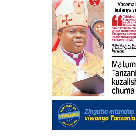
PINDA APONGEZA TVLA K
MFUMO WA M+2 WAIMARIS
PINDA AIPONGEZA MATI T
DKT. SIMBEYE ASISITIZA 
FCC YAENDELEA KUJENGA 