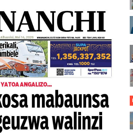
ARISHA USALAMA, UHIFADHI WA MAZINGIRA
 WRRB KWA KUWAWEZESHA WAKULIMA KUFIKIA MASOKO
IDHISHWA NA HUDUMA ZA TADB KWA WAKULIMA
MALI KUTHIBITISHA UBORA WA BIDHAA ZAO ARUSHA
O VIPIMO: NAIBU WAZIRI MALIASILI APONGEZA
RIAMALI KUOMBA ALAMA YA UBORA MTANDAONI
ZI ARIDHISHWA NA MABORESHO YA TEMESA
VU CHA FURSA ZA UWEKEZAJI KUPITIA MIRADI YA UBIA (P
lee Kulinda Amani, Kuimarisha Kilimo na Ufugaji wa Kisasa
 WA JUU KATIKA MAGAZETI YA AGOSTI 7,2026