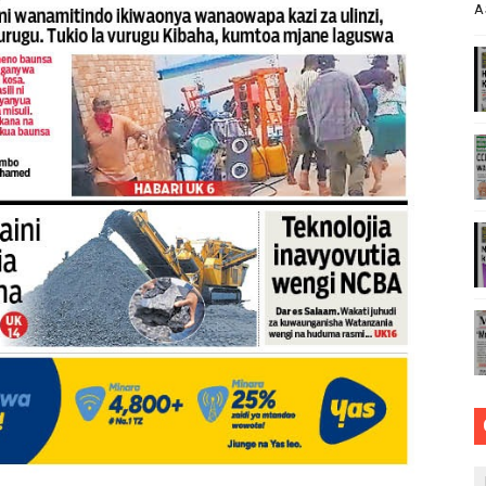
A
WA KUJENGA UWEZO WA NDANI WA KUZALISHA CHANJO ZA
HA UHAKIKA WA MAFUTA NCHINI
ECHNOLOGIES KWA UBUNIFU WA KITEKNOLOJIA
UMOJA WA VYUO VYA UALIMU KULETA MAPINDUZI YA ELIMU
MAZINGIRA BORA YA BIASHARA NCHINI