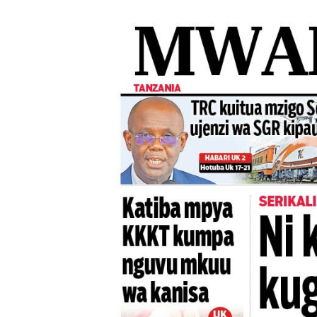
UKAGUZI WA MIGODI WAIM
MHE. CHANDE AIPONGEZA
NAIBU WAZIRI CHANDE AR
TBS YAHIMIZA WAJASIRIA
WMA YAWAFUNDISHA WATOT
TBS YAWAHIMIZA WAJASI
NAIBU KATIBU MKUU UJEN
DKT. MSONDE: TBA NI KITO
Waziri Kabudi: Kilosa Iende
HABARI ZILIZOPEWA UZITO