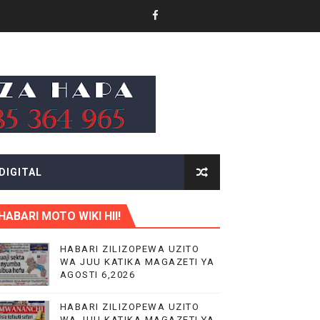
.
KITUO KIKUU CHA NISHATI YA MAFUTA
DIGITAL
LIMU YA VIPIMO
RA NA HUDUMA KWA VIJANA BBT
HABARI MOTO WIKI HII!
HABARI ZILIZOPEWA UZITO
WA JUU KATIKA MAGAZETI YA
AGOSTI 6,2026
HABARI ZILIZOPEWA UZITO
WA JUU KATIKA MAGAZETI YA