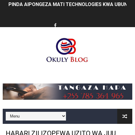
DKT. SIMBEYE ASISITIZA UMOJA WA VYUO VYA UALIMU
FCC YAENDELEA KUJENGA MAZINGIRA BORA YA BIASHA
MATI TECHNOLOGIES YAONYESHA UWEZO WA WATANZA
WANAWAKE TFC NYENZO YA KUJENGA UCHUMI WA FAMIL
ULEGA: TEKNOLOJIA BUNIFU ZIWAFIKIE WAKULIMA NA W
SERIKALI INATAMBUA MCHANGO WA WAZEE: WAZIRI S
Music
RAIS SAMIA, MUSEVEN WASHUHUDIA MAKUBALIANO YA 
WAJASIRIAMALI KUTOKA PEMBA WATEMBELEA BANDA 
BRELA YATOA ELIMU YA URASIMISHAJI BIASHARA NA 
TARURA YATAJWA KUWA MIONGONI MWA TAASISI BOR
HABARI ZILIZOPEWA UZITO WA JUU