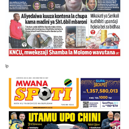
Waziri Kabudi: Kilosa Iendelee Kulinda Amani, Kuimarish
HABARI ZILIZOPEWA UZITO WA JUU KATIKA MAGAZETI 
PINDA APONGEZA TVLA KWA KUJENGA UWEZO WA NDA
MFUMO WA M+2 WAIMARISHA UHAKIKA WA MAFUTA NC
PINDA AIPONGEZA MATI TECHNOLOGIES KWA UBUNIFU
lp