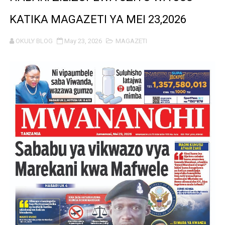
Mkurugenzi Green Acres ataja sababu kuanzisha klabu 
KATIKA MAGAZETI YA MEI 23,2026
MWANRI APOKELEWA MAKAO MAKUU YA CCM DODOM
OKULY BLOG
May 23, 2026
MAGAZETI
UKAGUZI WA MIGODI WAIMARISHA USALAMA, UHIFADH
MHE. CHANDE AIPONGEZA WRRB KWA KUWAWEZESHA 
NAIBU WAZIRI CHANDE ARIDHISHWA NA HUDUMA ZA 
TBS YAHIMIZA WAJASIRIAMALI KUTHIBITISHA UBORA
WMA YAWAFUNDISHA WATOTO VIPIMO: NAIBU WAZIRI 
TBS YAWAHIMIZA WAJASIRIAMALI KUOMBA ALAMA Y
NAIBU KATIBU MKUU UJENZI ARIDHISHWA NA MABORE
DKT. MSONDE: TBA NI KITOVU CHA FURSA ZA UWEKEZAJ