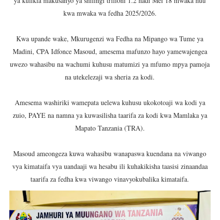
ya kufikia makusanyo ya shilingi trilioni 1.2 hadi Mei 18 mwaka huu
kwa mwaka wa fedha 2025/2026.
Kwa upande wake, Mkurugenzi wa Fedha na Mipango wa Tume ya
Madini, CPA Idfonce Masoud, amesema mafunzo hayo yamewajengea
uwezo wahasibu na wachumi kuhusu matumizi ya mfumo mpya pamoja
na utekelezaji wa sheria za kodi.
Amesema washiriki wamepata uelewa kuhusu ukokotoaji wa kodi ya
zuio, PAYE na namna ya kuwasilisha taarifa za kodi kwa Mamlaka ya
Mapato Tanzania (TRA).
Masoud ameongeza kuwa wahasibu wanapaswa kuendana na viwango
vya kimataifa vya uandaaji wa hesabu ili kuhakikisha taasisi zinaandaa
taarifa za fedha kwa viwango vinavyokubalika kimataifa.