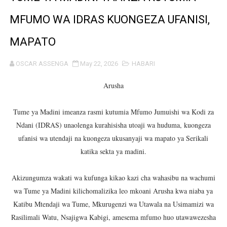
WAZIRI SANGU AZITAKA PSSSF,NSSF,WCF NA OSHA K
MFUMO WA IDRAS KUONGEZA UFANISI,
MTENDAJI MKUU WMA AHAMASISHA WANANCHI KUTUMI
MAPATO
TBS YAENDELEA KUTOA ELUMU YA VIWANGO MAONES
OSCAR ASSENGA
May 22, 2026
HABARI
RAIS SAMIA AIPONGEZA TADB KUWA MDHAMINI MKUU 
Arusha
REA YAPELEKA FURSA YA MKOPO NAFUU WA UJENZI WA
Tume ya Madini imeanza rasmi kutumia Mfumo Jumuishi wa Kodi za
Ndani (IDRAS) unaolenga kurahisisha utoaji wa huduma, kuongeza
Msajili wa Hazina ateta na Rais wa Benki ya Biashara n
ufanisi wa utendaji na kuongeza ukusanyaji wa mapato ya Serikali
MHANDISI SWEDI: NANENANE NI FURSA YA KUIMARISHA
katika sekta ya madini.
TEKNOLOJIA YA NYUKLIA: MSAADA MKUBWA KATIKA MA
Akizungumza wakati wa kufunga kikao kazi cha wahasibu na wachumi
wa Tume ya Madini kilichomalizika leo mkoani Arusha kwa niaba ya
WMA YAPONGEZWA KWA KUANZISHA KLABU ZA VIPIMO
Katibu Mtendaji wa Tume, Mkurugenzi wa Utawala na Usimamizi wa
Rasilimali Watu, Nsajigwa Kabigi, amesema mfumo huo utawawezesha
TBS Yaendelea kutoa elimu ya uthibitishaji ubora wa 