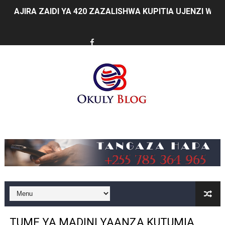
AJIRA ZAIDI YA 420 ZAZALISHWA KUPITIA UJENZI WA
TANTRADE YAWATAKA WAZALISHAJI KUTUMIA FURSA 
MUSOMA YATOA TENDA ZA SH. MILIONI 99 KWA MAKU
KILA KILO INAYOPOTEA NI SHILINGI INAYOPOTEA - 
HABARI ZILIZOPEWA UZITO WA JUU KATIKA MAGAZETI 
WIZARA YA MAWASILIANO YATAJA MAFANIKIO MAKUB
Music
FCC YAIMARISHA ELIMU YA USHINDANI NA ULINZI WA 
Prof. Kabudi ahimiza matumizi ya teknolojia za kisasa ka
MTWALE AITAKA TARURA IENDELEE KUTOA TABASAMU
PROF. NAGU: TARURA ONGEZENI ELIMU KWA WANANC
TUME YA MADINI YAANZA KUTUMIA