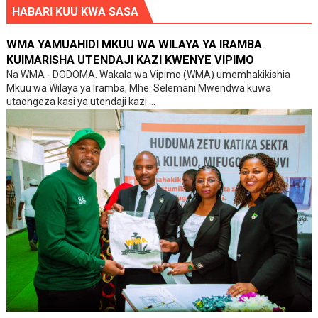
HABARI KUU KWA SASA
WMA YAMUAHIDI MKUU WA WILAYA YA IRAMBA
KUIMARISHA UTENDAJI KAZI KWENYE VIPIMO
Na WMA - DODOMA. Wakala wa Vipimo (WMA) umemhakikishia
Mkuu wa Wilaya ya Iramba, Mhe. Selemani Mwendwa kuwa
utaongeza kasi ya utendaji kazi ...