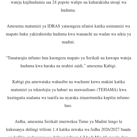
wateja kujihudumia saa 24 popote walipo na kuharakisha utoaji wa
TACAIDS YASISITIZA KINGA DHIDI YA UKIMWI KULINDA
huduma.
LONDO: KUONGEZA THAMANI YA MAZAO NDIO NJIA YA
Amesema matumizi ya IDRAS yataongeza ufanisi katika usimamizi wa
mapato huku yakirahisisha huduma kwa wananchi na wadau wa sekta ya
WRRB YAJA NA UBUNIFU KWENYE ZAO LA PARACHICHI
madini.
HABARI ZILIZOPEWA UZITO WA JUU KATIKA MAGAZETI 
“Tunatarajia mfumo huu kuongeza mapato ya Serikali na kuwapa wateja
WMA YAMUAHIDI MKUU WA WILAYA YA IRAMBA KUIMAR
huduma kwa haraka na urahisi zaidi,” amesema Kabigi.
Kabigi pia amewataka wahasibu na wachumi kuwa makini katika
matumizi ya teknolojia ya habari na mawasiliano (TEHAMA) kwa
kuzingatia usalama wa taarifa na nyaraka zinazotumika kupitia mfumo
huo.
Aidha, amesema Serikali imeiwekea Tume ya Madini lengo la
kukusanya shilingi trilioni 1.4 katika mwaka wa fedha 2026/2027 baada