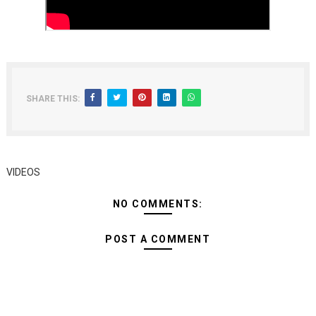
TACAIDS YASISITIZA KINGA DHIDI YA UKIMWI KULINDA
LONDO: KUONGEZA THAMANI YA MAZAO NDIO NJIA YA
WRRB YAJA NA UBUNIFU KWENYE ZAO LA PARACHICHI
SHARE THIS:
HABARI ZILIZOPEWA UZITO WA JUU KATIKA MAGAZETI 
WMA YAMUAHIDI MKUU WA WILAYA YA IRAMBA KUIMAR
VIDEOS
NO COMMENTS:
POST A COMMENT