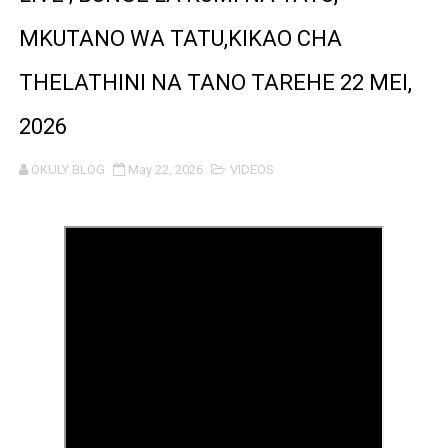
WAZIRI SANGU AZITAKA PSSSF,NSSF,WCF NA OSHA K
MKUTANO WA TATU,KIKAO CHA
MTENDAJI MKUU WMA AHAMASISHA WANANCHI KUTUMI
THELATHINI NA TANO TAREHE 22 MEI,
TBS YAENDELEA KUTOA ELUMU YA VIWANGO MAONES
2026
RAIS SAMIA AIPONGEZA TADB KUWA MDHAMINI MKUU 
OKULY BLOG
May 22, 2026
VIDEOS
REA YAPELEKA FURSA YA MKOPO NAFUU WA UJENZI WA
Msajili wa Hazina ateta na Rais wa Benki ya Biashara n
MHANDISI SWEDI: NANENANE NI FURSA YA KUIMARISHA
TEKNOLOJIA YA NYUKLIA: MSAADA MKUBWA KATIKA MA
WMA YAPONGEZWA KWA KUANZISHA KLABU ZA VIPIMO
TBS Yaendelea kutoa elimu ya uthibitishaji ubora wa 