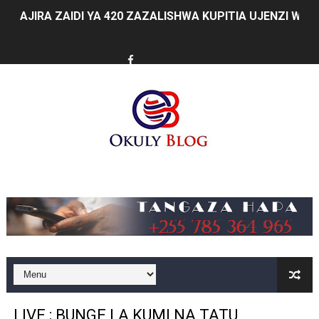
AJIRA ZAIDI YA 420 ZAZALISHWA KUPITIA UJENZI WA
TANTRADE YAWATAKA WAZALISHAJI KUTUMIA FURSA 
MUSOMA YATOA TENDA ZA SH. MILIONI 99 KWA MAKU
KILA KILO INAYOPOTEA NI SHILINGI INAYOPOTEA - 
HABARI ZILIZOPEWA UZITO WA JUU KATIKA MAGAZETI 
WIZARA YA MAWASILIANO YATAJA MAFANIKIO MAKUB
Music
FCC YAIMARISHA ELIMU YA USHINDANI NA ULINZI WA 
Prof. Kabudi ahimiza matumizi ya teknolojia za kisasa ka
MTWALE AITAKA TARURA IENDELEE KUTOA TABASAMU
PROF. NAGU: TARURA ONGEZENI ELIMU KWA WANANC
LIVE ; BUNGE LA KUMI NA TATU,