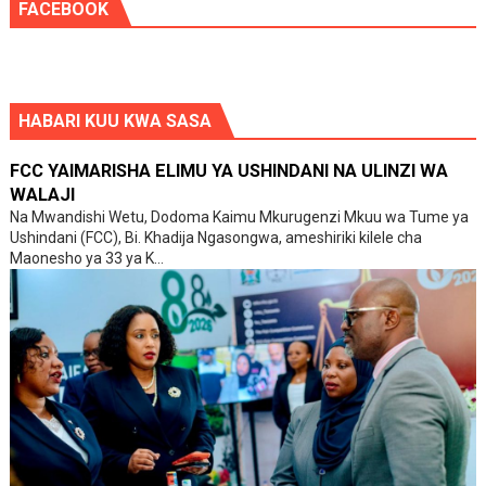
FACEBOOK
HABARI KUU KWA SASA
FCC YAIMARISHA ELIMU YA USHINDANI NA ULINZI WA
WALAJI
Na Mwandishi Wetu, Dodoma Kaimu Mkurugenzi Mkuu wa Tume ya
Ushindani (FCC), Bi. Khadija Ngasongwa, ameshiriki kilele cha
Maonesho ya 33 ya K...