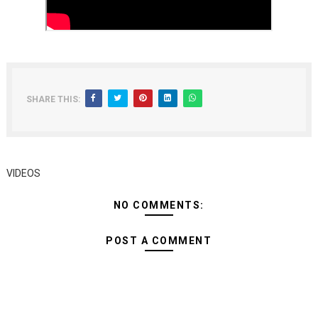
TBS YASISITIZA UBORA WA BIDHAA KUWA CHACHU YA 
MRADI WA KITUO CHA KUONGEZA MSUKUMO WA MAFUTA
WACHIMBAJI WADOGO NAMUNGO WAOMBA MAFUNZO EN
SHARE THIS:
DARAJA LA BILIONI 1.2 KUONDOA KERO YA USAFIRI KIL
FCC YAIMARISHA ELIMU YA USHINDANI NA ULINZI WA 
VIDEOS
NO COMMENTS:
POST A COMMENT