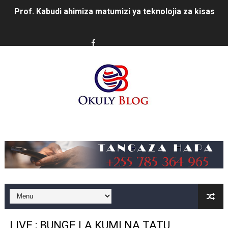
Prof. Kabudi ahimiza matumizi ya teknolojia za kisasa ka
MTWALE AITAKA TARURA IENDELEE KUTOA TABASAMU
PROF. NAGU: TARURA ONGEZENI ELIMU KWA WANANC
WAZIRI SANGU AZITAKA PSSSF,NSSF,WCF NA OSHA K
MTENDAJI MKUU WMA AHAMASISHA WANANCHI KUTUMI
TBS YAENDELEA KUTOA ELUMU YA VIWANGO MAONES
Music
RAIS SAMIA AIPONGEZA TADB KUWA MDHAMINI MKUU 
REA YAPELEKA FURSA YA MKOPO NAFUU WA UJENZI WA
Msajili wa Hazina ateta na Rais wa Benki ya Biashara n
MHANDISI SWEDI: NANENANE NI FURSA YA KUIMARISHA
LIVE ; BUNGE LA KUMI NA TATU,