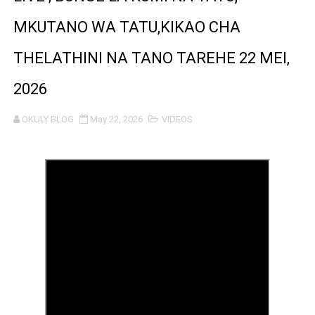
TEKNOLOJIA YA NYUKLIA: MSAADA MKUBWA KATIKA MA
MKUTANO WA TATU,KIKAO CHA
WMA YAPONGEZWA KWA KUANZISHA KLABU ZA VIPIMO
THELATHINI NA TANO TAREHE 22 MEI,
TBS Yaendelea kutoa elimu ya uthibitishaji ubora wa 
2026
TACAIDS YASISITIZA KINGA DHIDI YA UKIMWI KULINDA
OKULY BLOG
May 22, 2026
VIDEOS
LONDO: KUONGEZA THAMANI YA MAZAO NDIO NJIA YA
WRRB YAJA NA UBUNIFU KWENYE ZAO LA PARACHICHI
HABARI ZILIZOPEWA UZITO WA JUU KATIKA MAGAZETI 
TPDC YARIDHISHWA NA MAENDELEO YA UJENZI WA P
NHIF: BIMA YA AFYA NI MSINGI WA MAISHA YA KILA M
LONDO AIPONGEZA FCC KWA KUJENGA USHINDANI WA 