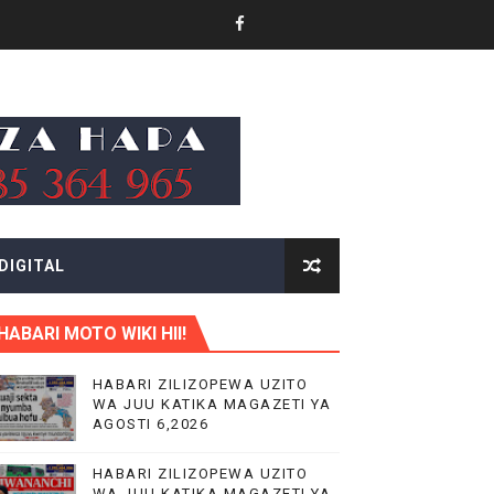
 LENGO
MO NANE NANE
ANA KUTUMIA TEHAMA KUJIONGEZEA KIPATO
DIGITAL
HABARI MOTO WIKI HII!
ABARA BORA
HABARI ZILIZOPEWA UZITO
WA JUU KATIKA MAGAZETI YA
DOMBINU YA BARABARA
AGOSTI 6,2026
A
HABARI ZILIZOPEWA UZITO
WA JUU KATIKA MAGAZETI YA