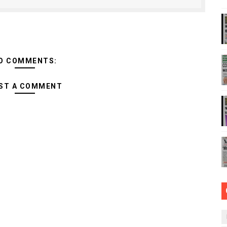
I YA MAZAO NDIO NJIA YA KUJENGA UCHUMI SHINDANI
WENYE ZAO LA PARACHICHI
 WA JUU KATIKA MAGAZETI YA AGOSTI 8,2026
O COMMENTS:
ENDELEO YA UJENZI WA PUMP STATION NAMBA 3-MRADI
ST A COMMENT
LISHWA KUPITIA UJENZI WA KITUO CHA EACOP PS4 MBOGW