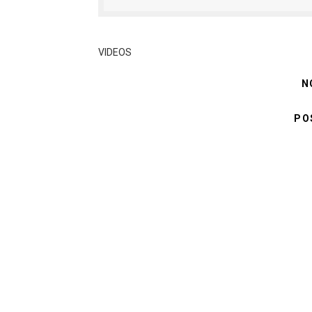
LONDO: KUONGEZA THAMAN
WRRB YAJA NA UBUNIFU K
VIDEOS
HABARI ZILIZOPEWA UZITO
N
TPDC YARIDHISHWA NA MA
PO
AJIRA ZAIDI YA 420 ZAZA