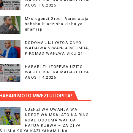
AGOSTI 8,2026
Mkurugenzi Green Acres ataja
sababu kuanzisha klabu ya
uhamiaji
DODOMA JIJI YATOA ONYO:
VIJIJINI KWA WANAUSHIRIKA WOTE TANZANIA
WADAIWA VIWANJA MTUMBA,
KIKOMBO WAPEWA SIKU 21
HABARI ZILIZOPEWA UZITO
WA JUU KATIKA MAGAZETI YA
AGOSTI 4,2026
MAJI NA UCHUMI TANZANIA
HABARI MOTO MWEZI ULIOPITA!
UJENZI WA UWANJA WA
NDEGE WA MSALATO NA RING
ROAD DODOMA WAPIGA
HATUA KUBWA – ZAIDI YA
 TAIFA
SILIMIA 90 YA KAZI YAKAMILIKA.