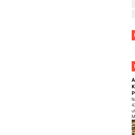
A
K
P
N
4
u
M