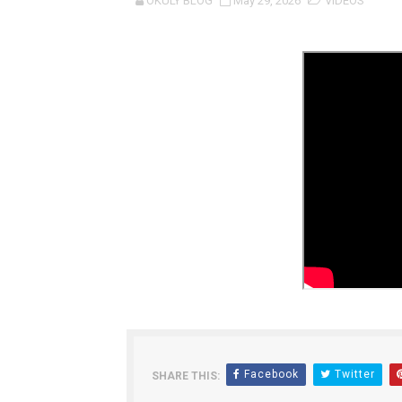
OKULY BLOG
May 29, 2026
VIDEOS
MTENDAJI MKUU WMA AHAM
TBS YAENDELEA KUTOA E
RAIS SAMIA AIPONGEZA T
REA YAPELEKA FURSA YA 
Msajili wa Hazina ateta na
MHANDISI SWEDI: NANENAN
TEKNOLOJIA YA NYUKLIA: 
WMA YAPONGEZWA KWA KU
TBS Yaendelea kutoa elimu 
Facebook
Twitter
SHARE THIS:
TACAIDS YASISITIZA KING