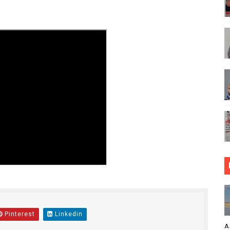
ASISHA WANANCHI KUTUMIA MIZANI ILIYOHAKIKIWA
LUMU YA VIWANGO MAONESHO YA NANENANE MBEYA
ADB KUWA MDHAMINI MKUU NANENANE, AIPATIA TUZO
MKOPO NAFUU WA UJENZI WA VITUO VIDOGO VYA MAFUTA 
 Rais wa Benki ya Biashara na Maendeleo
E NI FURSA YA KUIMARISHA SEKTA YA MADINI
MSAADA MKUBWA KATIKA MAPINDUZI YA KILIMO, MIFUGO, 
ANZISHA KLABU ZA VIPIMO SHULENI
ya uthibitishaji ubora wa bidhaa Nanenane Morogoro
Pinterest
Linkedin
A DHIDI YA UKIMWI KULINDA NGUVU KAZI NA MAENDELEO YA
A