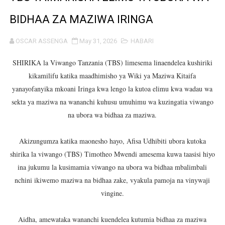
WIZARA YA MAWASILIANO YATAJA MAFANIKIO MAKUB
BIDHAA ZA MAZIWA IRINGA
FCC YAIMARISHA ELIMU YA USHINDANI NA ULINZI WA 
OSCAR ASSENGA
May 31, 2026
HABARI
Prof. Kabudi ahimiza matumizi ya teknolojia za kisasa ka
SHIRIKA la Viwango Tanzania (TBS) limesema linaendelea kushiriki
kikamilifu katika maadhimisho ya Wiki ya Maziwa Kitaifa
MTWALE AITAKA TARURA IENDELEE KUTOA TABASAMU
yanayofanyika mkoani Iringa kwa lengo la kutoa elimu kwa wadau wa
sekta ya maziwa na wananchi kuhusu umuhimu wa kuzingatia viwango
PROF. NAGU: TARURA ONGEZENI ELIMU KWA WANANC
na ubora wa bidhaa za maziwa.
WAZIRI SANGU AZITAKA PSSSF,NSSF,WCF NA OSHA K
Akizungumza katika maonesho hayo, Afisa Udhibiti ubora kutoka
MTENDAJI MKUU WMA AHAMASISHA WANANCHI KUTUMI
shirika la viwango (TBS) Timotheo Mwendi amesema kuwa taasisi hiyo
ina jukumu la kusimamia viwango na ubora wa bidhaa mbalimbali
TBS YAENDELEA KUTOA ELUMU YA VIWANGO MAONES
nchini ikiwemo maziwa na bidhaa zake, vyakula pamoja na vinywaji
vingine.
RAIS SAMIA AIPONGEZA TADB KUWA MDHAMINI MKUU 
REA YAPELEKA FURSA YA MKOPO NAFUU WA UJENZI WA
Aidha, amewataka wananchi kuendelea kutumia bidhaa za maziwa