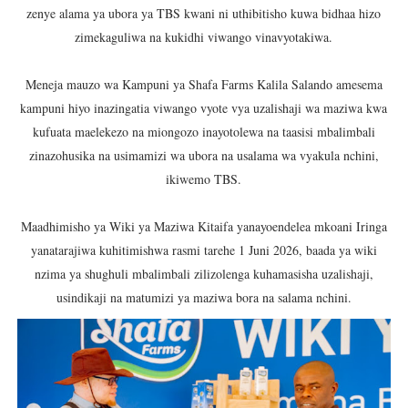
zenye alama ya ubora ya TBS kwani ni uthibitisho kuwa bidhaa hizo
Msajili wa Hazina ateta na Rais wa Benki ya Biashara n
zimekaguliwa na kukidhi viwango vinavyotakiwa.
MHANDISI SWEDI: NANENANE NI FURSA YA KUIMARISHA
Meneja mauzo wa Kampuni ya Shafa Farms Kalila Salando amesema
TEKNOLOJIA YA NYUKLIA: MSAADA MKUBWA KATIKA MA
kampuni hiyo inazingatia viwango vyote vya uzalishaji wa maziwa kwa
kufuata maelekezo na miongozo inayotolewa na taasisi mbalimbali
WMA YAPONGEZWA KWA KUANZISHA KLABU ZA VIPIMO
zinazohusika na usimamizi wa ubora na usalama wa vyakula nchini,
ikiwemo TBS.
TBS YATOA ELIMU YA UZINGATIAJI WA VIWANGO KWE
Maadhimisho ya Wiki ya Maziwa Kitaifa yanayoendelea mkoani Iringa
yanatarajiwa kuhitimishwa rasmi tarehe 1 Juni 2026, baada ya wiki
nzima ya shughuli mbalimbali zilizolenga kuhamasisha uzalishaji,
usindikaji na matumizi ya maziwa bora na salama nchini.