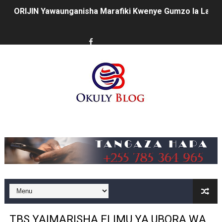
ORIJIN Yawaunganisha Marafiki Kwenye Gumzo la Ladh
SERIKALI KUIMARISHA MIUNDOMBINU KUCHOCHEA UZA
WATUHUMIWA ZAIDI YA 14 WAKAMATWA KWA UTOROSH
KIONGOZI MSTAAFU WA WMA ASEMA VIPIMO SAHIHI N
WMA YAMUAHIDI MKUU WA WILAYA YA IRAMBA KUIMAR
AJIRA ZAIDI YA 420 ZAZALISHWA KUPITIA UJENZI WA
Music
TANTRADE YAWATAKA WAZALISHAJI KUTUMIA FURSA 
MUSOMA YATOA TENDA ZA SH. MILIONI 99 KWA MAKU
KILA KILO INAYOPOTEA NI SHILINGI INAYOPOTEA - 
HABARI ZILIZOPEWA UZITO WA JUU KATIKA MAGAZETI 
TBS YAIMARISHA ELIMU YA UBORA WA