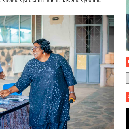
vitendo vya ukatili shuleni, ikiwemo vyooni na