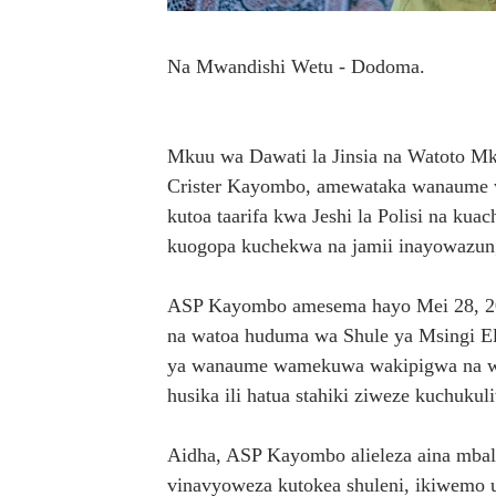
FURSA ZA BIASHARA ZA M
Na Mwandishi Wetu - Dodoma.
EWURA KANDA YA KATI YA
Rais Dkt. Samia Afungua R
Mkuu wa Dawati la Jinsia na Watoto M
WAZIRI SANGU AZITAKA P
Crister Kayombo, amewataka wanaume w
kutoa taarifa kwa Jeshi la Polisi na ku
MTENDAJI MKUU WMA AHAM
kuogopa kuchekwa na jamii inayowazun
ASP Kayombo amesema hayo Mei 28, 20
na watoa huduma wa Shule ya Msingi Eli
ya wanaume wamekuwa wakipigwa na wen
husika ili hatua stahiki ziweze kuchukul
Aidha, ASP Kayombo alieleza aina mbalim
vinavyoweza kutokea shuleni, ikiwemo u