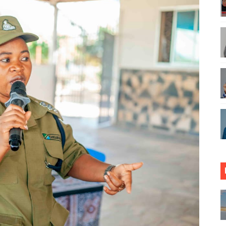
WENYE ZAO LA PARACHICHI
 WA JUU KATIKA MAGAZETI YA AGOSTI 8,2026
ENDELEO YA UJENZI WA PUMP STATION NAMBA 3-MRADI
INGI WA MAISHA YA KILA MTANZANIA
A KUJENGA USHINDANI WA HAKI UNAOINUA UCHUMI WA T
 BIDHAA KUWA CHACHU YA BIASHARA NA ULINZI WA MLAJI
NGEZA MSUKUMO WA MAFUTA (PS3) MULEBA WAFIKIA ASIL
UNGO WAOMBA MAFUNZO ENDELEVU YA USALAMA NA AFY
ONDOA KERO YA USAFIRI KILOSA
ZA TARURA KWA MPANGO WA CBRM ‎