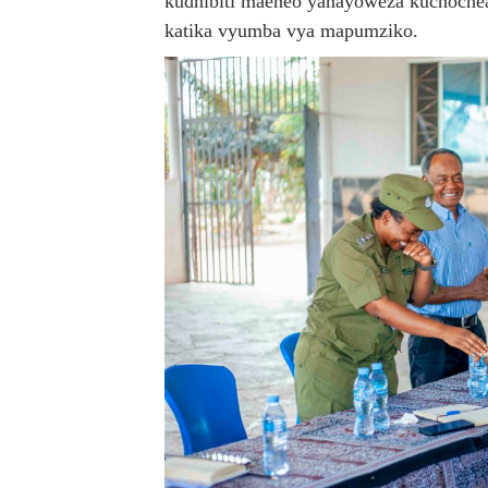
kudhibiti maeneo yanayoweza kuchochea 
katika vyumba vya mapumziko.