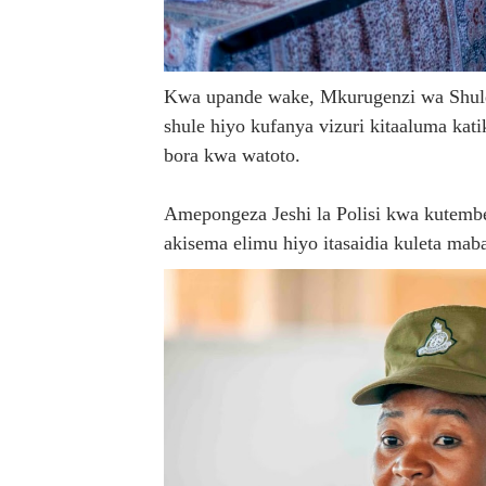
Kwa upande wake, Mkurugenzi wa Shule y
shule hiyo kufanya vizuri kitaaluma kat
bora kwa watoto.
Amepongeza Jeshi la Polisi kwa kutembe
akisema elimu hiyo itasaidia kuleta maba