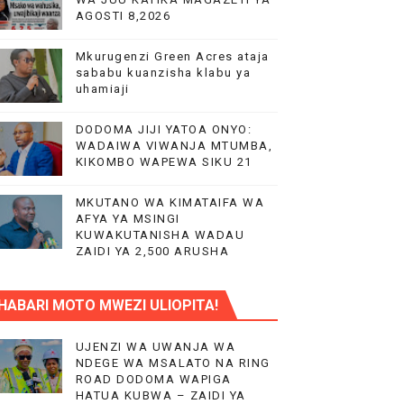
AGOSTI 8,2026
Mkurugenzi Green Acres ataja
sababu kuanzisha klabu ya
uhamiaji
 WA EACOP
DODOMA JIJI YATOA ONYO:
WADAIWA VIWANJA MTUMBA,
KIKOMBO WAPEWA SIKU 21
AIFA
MKUTANO WA KIMATAIFA WA
AFYA YA MSINGI
KUWAKUTANISHA WADAU
ZAIDI YA 2,500 ARUSHA
IMIA 88
HABARI MOTO MWEZI ULIOPITA!
A KAZINI
UJENZI WA UWANJA WA
NDEGE WA MSALATO NA RING
ROAD DODOMA WAPIGA
HATUA KUBWA – ZAIDI YA