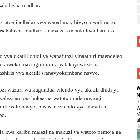
sababisha madhara.
 utoaji adhabu kwa wanafunzi, hivyo mwalimu au
kusababisha madhara anaweza kuchukuliwa hatua za
vya ukatili dhidi ya wanafunzi vinaathiri maendeleo
 kuweka mazingira rafiki yatakayowezesha
iashiria vya ukatili wanavyokumbana navyo.
W
 wazuri wa kugundua vitendo vya ukatili dhidi ya
N
a walezi ambao hukaa na watoto muda mwingi
T
tili walionavyo, hususan vitendo vya ulawiti na
W
M
bo.
a
Hi
ia kwa karibu malezi na makuzi ya watoto pamoja na