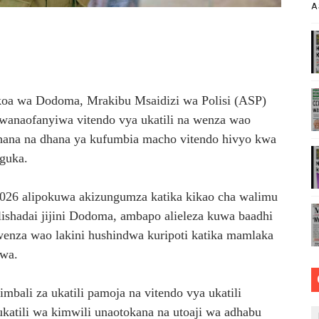
A
ABILIONI KATIKA MIGODI ZAWAFUNGUKIA WATANZANIA
TOA WITO KUHUSU LESENI ZA MAFUNDI UMEME,MAONESH
asmi Miundombinu ya BRT Awamu ya Pili Dar es Salaam
koa wa Dodoma, Mrakibu Msaidizi wa Polisi (ASP)
SSSF,NSSF,WCF NA OSHA KUONGEZA MATUMIZI YA TEHAM
anaofanyiwa vitendo vya ukatili na wenza wao
achana na dhana ya kufumbia macho vitendo hivyo kwa
ASISHA WANANCHI KUTUMIA MIZANI ILIYOHAKIKIWA
guka.
26 alipokuwa akizungumza katika kikao cha walimu
shadai jijini Dodoma, ambapo alieleza kuwa baadhi
za wao lakini hushindwa kuripoti katika mamlaka
iwa.
bali za ukatili pamoja na vitendo vya ukatili
katili wa kimwili unaotokana na utoaji wa adhabu