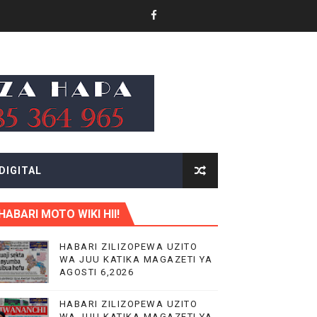
VIJIJINI KWA WANAUSHIRIKA WOTE TANZANIA
DIGITAL
MAJI NA UCHUMI TANZANIA
HABARI MOTO WIKI HII!
HABARI ZILIZOPEWA UZITO
WA JUU KATIKA MAGAZETI YA
 TAIFA
AGOSTI 6,2026
HABARI ZILIZOPEWA UZITO
WA JUU KATIKA MAGAZETI YA