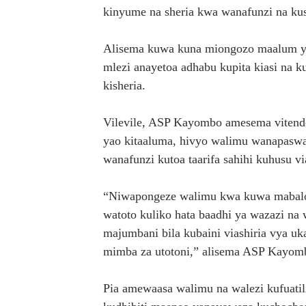
kinyume na sheria kwa wanafunzi na ku
Alisema kuwa kuna miongozo maalum ya
mlezi anayetoa adhabu kupita kiasi na 
kisheria.
Vilevile, ASP Kayombo amesema vitendo 
yao kitaaluma, hivyo walimu wanapaswa
wanafunzi kutoa taarifa sahihi kuhusu v
“Niwapongeze walimu kwa kuwa mabalozi
watoto kuliko hata baadhi ya wazazi n
majumbani bila kubaini viashiria vya uka
mimba za utotoni,” alisema ASP Kayom
Pia amewaasa walimu na walezi kufuatil