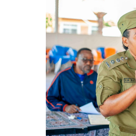
WRRB YAJA NA UBUNIFU K
HABARI ZILIZOPEWA UZITO
TPDC YARIDHISHWA NA MA
NHIF: BIMA YA AFYA NI MS
LONDO AIPONGEZA FCC KW
TBS YASISITIZA UBORA WA
MRADI WA KITUO CHA KUO
WACHIMBAJI WADOGO NAM
DARAJA LA BILIONI 1.2 KU
WAZIRI NANAUKA AIPONGE