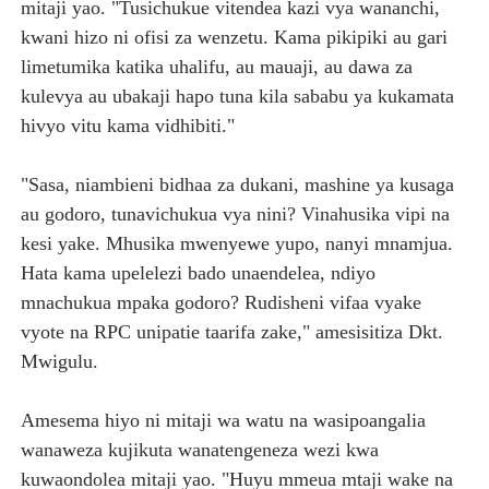
mitaji yao. "Tusichukue vitendea kazi vya wananchi,
kwani hizo ni ofisi za wenzetu. Kama pikipiki au gari
limetumika katika uhalifu, au mauaji, au dawa za
kulevya au ubakaji hapo tuna kila sababu ya kukamata
hivyo vitu kama vidhibiti."
"Sasa, niambieni bidhaa za dukani, mashine ya kusaga
au godoro, tunavichukua vya nini? Vinahusika vipi na
kesi yake. Mhusika mwenyewe yupo, nanyi mnamjua.
Hata kama upelelezi bado unaendelea, ndiyo
mnachukua mpaka godoro? Rudisheni vifaa vyake
vyote na RPC unipatie taarifa zake," amesisitiza Dkt.
Mwigulu.
Amesema hiyo ni mitaji wa watu na wasipoangalia
wanaweza kujikuta wanatengeneza wezi kwa
kuwaondolea mitaji yao. "Huyu mmeua mtaji wake na