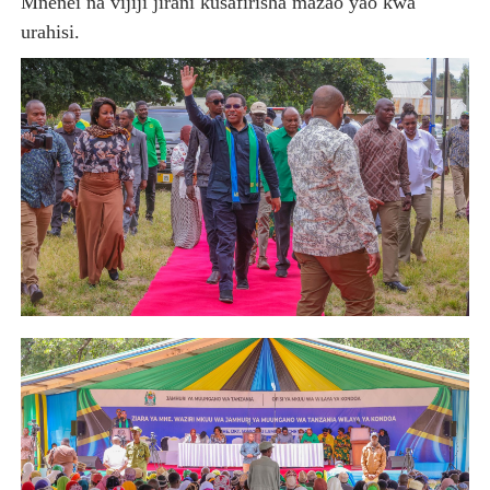
Mnenei na vijiji jirani kusafirisha mazao yao kwa
urahisi.