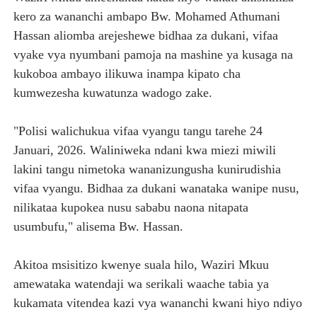
kero za wananchi ambapo Bw. Mohamed Athumani
Hassan aliomba arejeshewe bidhaa za dukani, vifaa
vyake vya nyumbani pamoja na mashine ya kusaga na
kukoboa ambayo ilikuwa inampa kipato cha
kumwezesha kuwatunza wadogo zake.
"Polisi walichukua vifaa vyangu tangu tarehe 24
Januari, 2026. Waliniweka ndani kwa miezi miwili
lakini tangu nimetoka wananizungusha kunirudishia
vifaa vyangu. Bidhaa za dukani wanataka wanipe nusu,
nilikataa kupokea nusu sababu naona nitapata
usumbufu," alisema Bw. Hassan.
Akitoa msisitizo kwenye suala hilo, Waziri Mkuu
amewataka watendaji wa serikali waache tabia ya
kukamata vitendea kazi vya wananchi kwani hiyo ndiyo