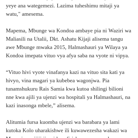
yeye ana wategemezi. Lazima tuheshimu mitaji ya
watu," amesema.
Mapema, Mbunge wa Kondoa ambaye pia ni Waziri wa
Maliasili na Utalii, Dkt. Ashatu Kijaji alisema tangu
awe Mbunge mwaka 2015, Halmashauri ya Wilaya ya
Kondoa imepata vituo vya afya saba na vyote ni vipya.
“Vituo hivi vyote vinafanya kazi na vituo sita kati ya
hivyo, vina magari ya kubebea wagonjwa. Pia
tunamshukuru Rais Samia kwa kutoa shilingi bilioni
nne kwa ajili ya ujenzi wa hospitali ya Halmashauri, na
kazi inasonga mbele,” alisema.
Alitumia fursa kuomba ujenzi wa barabara ya lami
kutoka Kolo uharakishwe ili kuwawezesha wakazi wa