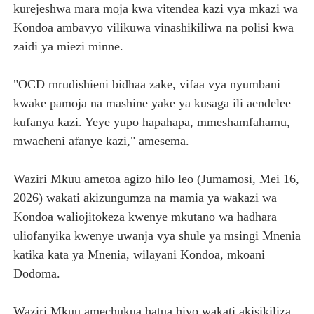
kurejeshwa mara moja kwa vitendea kazi vya mkazi wa
TBS YAHIMIZA WAJASIRIAMALI KUTHIBITISHA UBORA
Kondoa ambavyo vilikuwa vinashikiliwa na polisi kwa
zaidi ya miezi minne.
WATOTO WAFUNDISHWE KUPINGA RUSHWA WAKIWA WA
"OCD mrudishieni bidhaa zake, vifaa vya nyumbani
WAFANYABIASHARA WA MADUKA YA SIMU KARIAKOO 
kwake pamoja na mashine yake ya kusaga ili aendelee
REA YATOA SOMO LA NISHATI SAFI YA KUPIKIA KWA 
kufanya kazi. Yeye yupo hapahapa, mmeshamfahamu,
mwacheni afanye kazi," amesema.
THBUB YAENDELEA KUTOA ELIMU KWA WANANCHI KUH
Waziri Mkuu ametoa agizo hilo leo (Jumamosi, Mei 16,
2026) wakati akizungumza na mamia ya wakazi wa
Kondoa waliojitokeza kwenye mkutano wa hadhara
uliofanyika kwenye uwanja vya shule ya msingi Mnenia
katika kata ya Mnenia, wilayani Kondoa, mkoani
Dodoma.
Waziri Mkuu amechukua hatua hiyo wakati akisikiliza