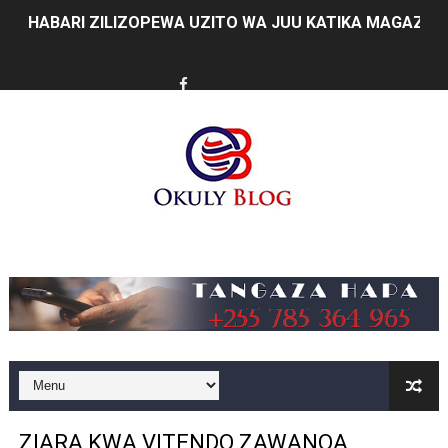
HABARI ZILIZOPEWA UZITO WA JUU KATIKA MAGAZETI 
MHE. MAHUNDI ASHIRIKI MAPOKEZI YA MWAKILISHI WA
KAULIMBIU YA PSSSF YA ‘TUNALIPA JANA’ INAFANYIK
TANZANIA KUNUFAIKA NA SH. BILIONI 10 ZA BIASHARA
TIRDO YAJA NA TEKNOLOJIA YA KUPUNGUZA UPOTEV
Taasisi 54 za Umma kuwasilisha taarifa za utendaji wa 
Music
WAKULIMA, WAFUGAJI, WAVUVI WAPONGEZWA KWA KU
WMA YAENDELEA KUTOA ELIMU YA VIPIMO SAHIHI N
WAMILIKI VITUO VYA KULEA WATOTO WAHIMIZWA KU
TARURA YAONGEZA KASI UJENZI WA BARABARA ZA A
ZIARA KWA VITENDO ZAWANOA