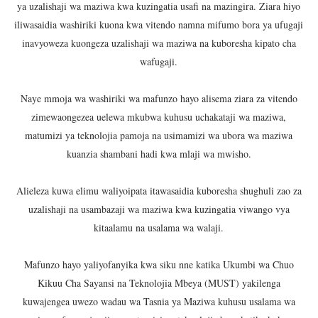
ya uzalishaji wa maziwa kwa kuzingatia usafi na mazingira. Ziara hiyo
iliwasaidia washiriki kuona kwa vitendo namna mifumo bora ya ufugaji
inavyoweza kuongeza uzalishaji wa maziwa na kuboresha kipato cha
wafugaji.
Naye mmoja wa washiriki wa mafunzo hayo alisema ziara za vitendo
zimewaongezea uelewa mkubwa kuhusu uchakataji wa maziwa,
matumizi ya teknolojia pamoja na usimamizi wa ubora wa maziwa
kuanzia shambani hadi kwa mlaji wa mwisho.
Alieleza kuwa elimu waliyoipata itawasaidia kuboresha shughuli zao za
uzalishaji na usambazaji wa maziwa kwa kuzingatia viwango vya
kitaalamu na usalama wa walaji.
Mafunzo hayo yaliyofanyika kwa siku nne katika Ukumbi wa Chuo
Kikuu Cha Sayansi na Teknolojia Mbeya (MUST) yakilenga
kuwajengea uwezo wadau wa Tasnia ya Maziwa kuhusu usalama wa