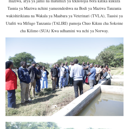
maziwa, afya ya jamii na matumizi ya teknolojia bora katika kukuza
Tasnia ya Maziwa nchini yameendeshwa na Bodi ya Maziwa Tanzania
wakishirikiana na Wakala ya Maabara ya Veterinari (TVLA), Taasisi ya
Utafiti wa Mifugo Tanzania (TALIRI) pamoja Chuo Kikuu cha Sokoine
cha Kilimo (SUA) Kwa udhamini wa nchi ya Norway.