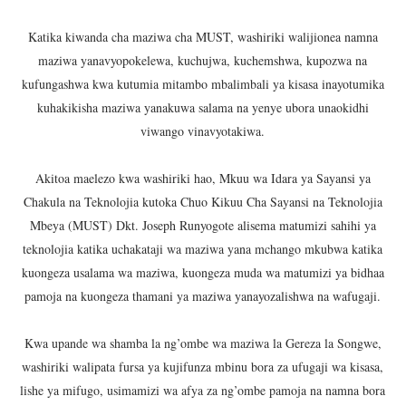
HABARI ZILIZOPEWA UZITO WA JUU KATIKA MAGAZETI 
Katika kiwanda cha maziwa cha MUST, washiriki walijionea namna
maziwa yanavyopokelewa, kuchujwa, kuchemshwa, kupozwa na
TBS YAWAHIMIZA WAJASIRIAMALI KUOMBA ALAMA Y
kufungashwa kwa kutumia mitambo mbalimbali ya kisasa inayotumika
NAIBU KATIBU MKUU UJENZI ARIDHISHWA NA MABORE
kuhakikisha maziwa yanakuwa salama na yenye ubora unaokidhi
viwango vinavyotakiwa.
DKT. MSONDE: TBA NI KITOVU CHA FURSA ZA UWEKEZAJ
Akitoa maelezo kwa washiriki hao, Mkuu wa Idara ya Sayansi ya
Waziri Kabudi: Kilosa Iendelee Kulinda Amani, Kuimarish
Chakula na Teknolojia kutoka Chuo Kikuu Cha Sayansi na Teknolojia
Mbeya (MUST) Dkt. Joseph Runyogote alisema matumizi sahihi ya
teknolojia katika uchakataji wa maziwa yana mchango mkubwa katika
kuongeza usalama wa maziwa, kuongeza muda wa matumizi ya bidhaa
pamoja na kuongeza thamani ya maziwa yanayozalishwa na wafugaji.
Kwa upande wa shamba la ng’ombe wa maziwa la Gereza la Songwe,
washiriki walipata fursa ya kujifunza mbinu bora za ufugaji wa kisasa,
lishe ya mifugo, usimamizi wa afya za ng’ombe pamoja na namna bora