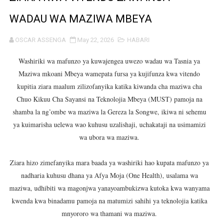
CDICD YAONGEZA THAMANI YA BLACK GRANITE
WADAU WA MAZIWA MBEYA
BARRICK NORTH MARA YAZIDI KUBORESHA MAISHA YA
OSCAR ASSENGA
May 22, 2026
HABARI
Msajili wa Hazina akutana na kufanya mazungumzo na 
Washiriki wa mafunzo ya kuwajengea uwezo wadau wa Tasnia ya
Maziwa mkoani Mbeya wamepata fursa ya kujifunza kwa vitendo
MKANDARASI AKAMILISHA AWAMU YA KWANZA YA UVU
kupitia ziara maalum zilizofanyika katika kiwanda cha maziwa cha
Chuo Kikuu Cha Sayansi na Teknolojia Mbeya (MUST) pamoja na
SERIKALI KUSHIRIKIANA NA SEKTA BINAFSI KUDHIBITI T
shamba la ng’ombe wa maziwa la Gereza la Songwe, ikiwa ni sehemu
BALOZI MBAROUK ASEMA ITALIA INA NAFASI KUBWA YA
ya kuimarisha uelewa wao kuhusu uzalishaji, uchakataji na usimamizi
wa ubora wa maziwa.
VIJANA TUJITOKEZE KUITETEA SERIKALI DHIDI YA U
Ziara hizo zimefanyika mara baada ya washiriki hao kupata mafunzo ya
WAZIRI DKT. GWAJIMA AMKABIDHI BAJAJI MPYA PIUS 
nadharia kuhusu dhana ya Afya Moja (One Health), usalama wa
maziwa, udhibiti wa magonjwa yanayoambukizwa kutoka kwa wanyama
NISHATI MBADALA 'RAFIKI BRIQUETTES' YAFUNGUA MI
kwenda kwa binadamu pamoja na matumizi sahihi ya teknolojia katika
TBA YAFUNGUA FURSA MPYA ZA UWEKEZAJI KATIKA M
mnyororo wa thamani wa maziwa.