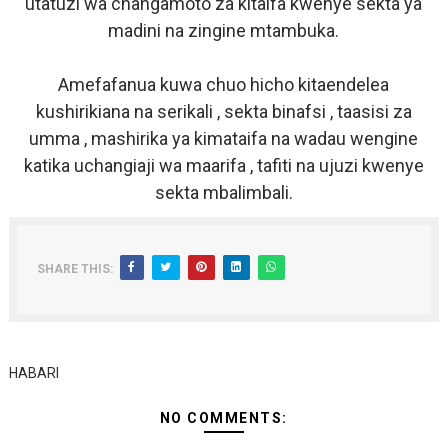
utatuzi wa changamoto za kitaifa kwenye sekta ya
madini na zingine mtambuka.
Amefafanua kuwa chuo hicho kitaendelea
kushirikiana na serikali , sekta binafsi , taasisi za
umma , mashirika ya kimataifa na wadau wengine
katika uchangiaji wa maarifa , tafiti na ujuzi kwenye
sekta mbalimbali.
SHARE THIS:
HABARI
NO COMMENTS: