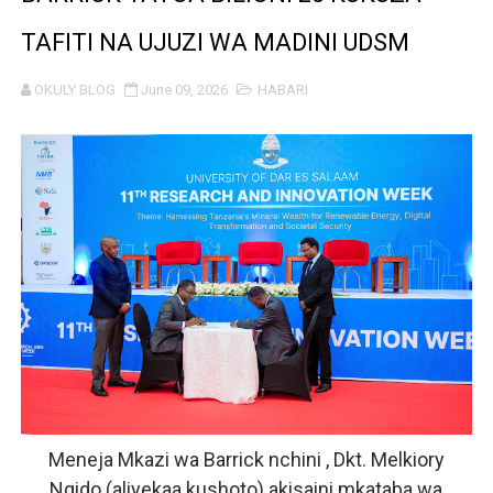
WATUMISHI WA WIZARA YA FEDHA WATAKIWA KUZINGA
TAFITI NA UJUZI WA MADINI UDSM
MASHILI AMPONGEZA RAIS SAMIA KWA MAPINDUZI YA 
OKULY BLOG
June 09, 2026
HABARI
TANZANIA YAIPONGEZA AFRICA50, YAIMARISHA USHIR
Serikali yasisitiza usimamizi imara wa maji chini ya ardh
WANAFUNZI WA MTEMI MAZENGO WATOA ELIMU YA VIP
WATOTO WAFUNDISHWE KUPINGA RUSHWA WAKIWA WA
WAFANYABIASHARA WA MADUKA YA SIMU KARIAKOO 
REA YATOA SOMO LA NISHATI SAFI YA KUPIKIA KWA 
THBUB YAENDELEA KUTOA ELIMU KWA WANANCHI KUH
Meneja Mkazi wa Barrick nchini , Dkt. Melkiory
TANZANIA YAWA MWENYEJI WA JUKWAA LA NANE LA M
Ngido (aliyekaa kushoto) akisaini mkataba wa