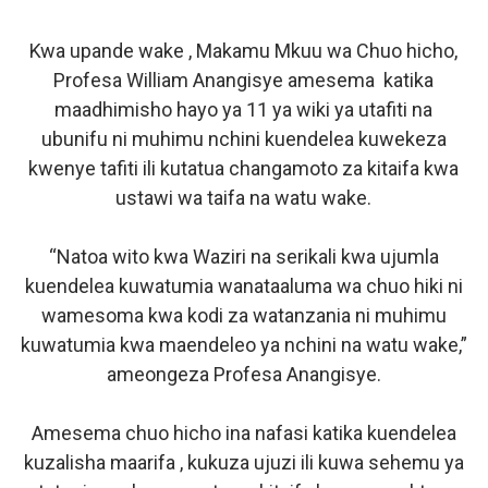
Kwa upande wake , Makamu Mkuu wa Chuo hicho,
Profesa William Anangisye amesema katika
maadhimisho hayo ya 11 ya wiki ya utafiti na
ubunifu ni muhimu nchini kuendelea kuwekeza
kwenye tafiti ili kutatua changamoto za kitaifa kwa
ustawi wa taifa na watu wake.
“Natoa wito kwa Waziri na serikali kwa ujumla
kuendelea kuwatumia wanataaluma wa chuo hiki ni
wamesoma kwa kodi za watanzania ni muhimu
kuwatumia kwa maendeleo ya nchini na watu wake,”
ameongeza Profesa Anangisye.
Amesema chuo hicho ina nafasi katika kuendelea
kuzalisha maarifa , kukuza ujuzi ili kuwa sehemu ya