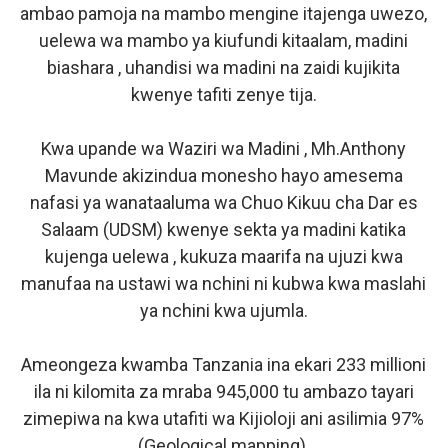
ambao pamoja na mambo mengine itajenga uwezo,
uelewa wa mambo ya kiufundi kitaalam, madini
biashara , uhandisi wa madini na zaidi kujikita
kwenye tafiti zenye tija.
Kwa upande wa Waziri wa Madini , Mh.Anthony
Mavunde akizindua monesho hayo amesema
nafasi ya wanataaluma wa Chuo Kikuu cha Dar es
Salaam (UDSM) kwenye sekta ya madini katika
kujenga uelewa , kukuza maarifa na ujuzi kwa
manufaa na ustawi wa nchini ni kubwa kwa maslahi
ya nchini kwa ujumla.
Ameongeza kwamba Tanzania ina ekari 233 millioni
ila ni kilomita za mraba 945,000 tu ambazo tayari
zimepiwa na kwa utafiti wa Kijioloji ani asilimia 97%
(Geological mapping).