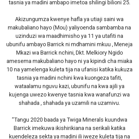
tasnia ya madini ambapo imetoa shilingi bilioni 25.
Akizungumza kwenye hafla ya utiaji saini wa
makubaliano hayo (Mou) yaliyoenda sambamba na
uzinduzi wa maadhimisho ya 11 ya utafiti na
ubunifu ambayo Barrick ni mdhamini mkuu , Meneja
Mkazi wa Barrick nchini, Dkt. Melkiory Ngido
amesema makubaliano hayo ni ya kipindi cha miaka
10 na yamelenga kuleta tija na ufanisi katika kukuza
tasnia ya madini nchini kwa kuongeza tafiti,
wataalamu nguvu kazi, ubunifu na kwa ajili ya
kujenga uwezo kwenye tasnia kwa wanafunzi wa
shahada , shahada ya uzamili na uzamivu.
“Tangu 2020 baada ya Twiga Minerals kuundwa
Barrick imekuwa ikishirikiana na serikali katika
kuendeleza sekta ya madini ili iweze kuleta tija na