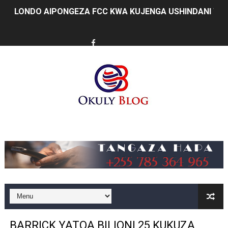
LONDO AIPONGEZA FCC KWA KUJENGA USHINDANI WA 
TBS YASISITIZA UBORA WA BIDHAA KUWA CHACHU YA 
MRADI WA KITUO CHA KUONGEZA MSUKUMO WA MAFUTA
WACHIMBAJI WADOGO NAMUNGO WAOMBA MAFUNZO EN
DARAJA LA BILIONI 1.2 KUONDOA KERO YA USAFIRI KIL
WAZIRI NANAUKA AIPONGEZA TARURA KWA MPANGO W
Music
FURSA ZA BIASHARA ZA MABILIONI KATIKA MIGODI 
EWURA KANDA YA KATI YATOA WITO KUHUSU LESENI
Rais Dkt. Samia Afungua Rasmi Miundombinu ya BRT Aw
KIELELEZO KIPYA CHA VIWANGO VYA FAIDA VYA DHAM
BARRICK YATOA BILIONI 25 KUKUZA