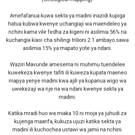
Amefafanua kuwa sekta ya madini inazidi kupiga
hatua kubwa kwenye uchangiaji wa maendeleo ya
nchini kama vile fedha za kigeni ni asilimia 56% na
kuchangia kiasi cha shilingi trilioni 2.1 ambayo sawa
asilimia 15% ya mapato yote ya ndani.
Waziri Mavunde amesema ni muhimu tuendelee
kuwekeza kwenye tafiti ili kuweza kupata maeneo
mapya yenye madini kwa ajili ya kupanua wigo wa
uwekezaji wa nje na wa ndani kwenye sekta ya
madini.
Katika mradi huo wa miaka 10 ni moja ya juhudi za
kujenga maarifa, kukuza ujuzi katika sekta ya
madini ili kuchochea ustawi wa jamii na nchini.