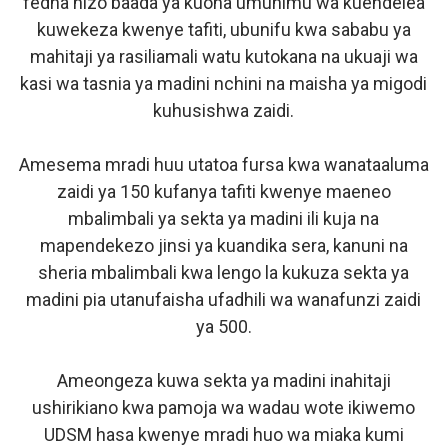
fedha hizo baada ya kuona umuhimu wa kuendelea
kuwekeza kwenye tafiti, ubunifu kwa sababu ya
mahitaji ya rasiliamali watu kutokana na ukuaji wa
kasi wa tasnia ya madini nchini na maisha ya migodi
kuhusishwa zaidi.
Amesema mradi huu utatoa fursa kwa wanataaluma
zaidi ya 150 kufanya tafiti kwenye maeneo
mbalimbali ya sekta ya madini ili kuja na
mapendekezo jinsi ya kuandika sera, kanuni na
sheria mbalimbali kwa lengo la kukuza sekta ya
madini pia utanufaisha ufadhili wa wanafunzi zaidi
ya 500.
Ameongeza kuwa sekta ya madini inahitaji
ushirikiano kwa pamoja wa wadau wote ikiwemo
UDSM hasa kwenye mradi huo wa miaka kumi