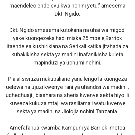
maendeleo endelevu kwa nchini yetu,” amesema
Dkt. Ngido.
Dkt. Ngido amesema kutokana na uhai wa migodi
yake kuongezeka hadi miaka 25 mbele,Barrick
itaendelea kushirikiana na Serikali katika jitahada za
kuhakikisha sekta ya madini inafanikisha kuleta
mapinduzi ya uchumi nchini.
Pia alisisitiza makubaliano yana lengo la kuongeza
uelewa na ujuzi kwenye fani ya uhandisi wa madini ,
uchechuaji , biashara na sheria kwenye sekta hiyo ili
kuweza kukuza mtaji wa rasiliamali watu kwenye
sekta ya madini na Jiolojia nchini Tanzania.
Amefafanua kwamba Kampuni ya Barrick imetoa