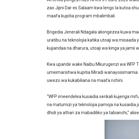
zao Jijini Dar es Salaam kwa lengo la kutoa 
TBS YAWAHIMIZA WAJASI
maafa kupitia program mbalimbali.
NAIBU KATIBU MKUU UJEN
Brigedia Jenerali Ndagala aliongezea kuwa m
DKT. MSONDE: TBA NI KITO
uratibu na teknolojia katika utoaji wa misaad
kujiandaa na dharura, utoaji wa kinga ya jamii 
Waziri Kabudi: Kilosa Iende
HABARI ZILIZOPEWA UZITO
Kwa upande wake Naibu Mkurugenzi wa WFP Tan
umeimarishwa kupitia Miradi wanayoisimamia
uwezo wa kukabiliana na maafa nchini.
“WFP imeendelea kusaidia serikali kujenga mif
na matumizi ya teknolojia pamoja na kusaidia ja
dhidi ya athari za mabadiliko ya tabianchi,” alise