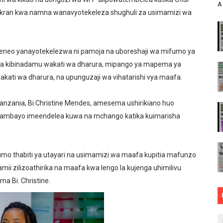
A
shukran kwa namna wanavyotekeleza shughuli za usimamizi wa
RIAMALI KUOMBA ALAMA YA UBORA MTANDAONI
ZI ARIDHISHWA NA MABORESHO YA TEMESA
aeneo yanayotekelezwa ni pamoja na uboreshaji wa mifumo ya
VU CHA FURSA ZA UWEKEZAJI KUPITIA MIRADI YA UBIA (P
a ya kibinadamu wakati wa dharura, mipango ya mapema ya
wakati wa dharura, na upunguzaji wa vihatarishi vya maafa.
lee Kulinda Amani, Kuimarisha Kilimo na Ufugaji wa Kisasa
 WA JUU KATIKA MAGAZETI YA AGOSTI 7,2026
zania, Bi.Christine Mendes, amesema ushirikiano huo
 ambayo imeendelea kuwa na mchango katika kuimarisha
umo thabiti ya utayari na usimamizi wa maafa kupitia mafunzo
mii zilizoathirika na maafa kwa lengo la kujenga uhimilivu
ma Bi. Christine.