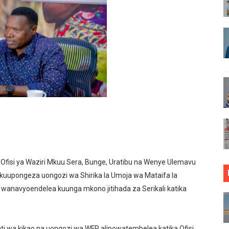
EMBA WATEMBELEA BANDA LA WMA NANE NANE, WAPATA E
RASIMISHAJI BIASHARA NA USAJILI WA ALAMA ZA BIASHA
ONGONI MWA TAASISI BORA ZA MIUNDOMBINU AFRIKA
ja sababu kuanzisha klabu ya uhamiaji
AO MAKUU YA CCM DODOMA
ARISHA USALAMA, UHIFADHI WA MAZINGIRA
 WRRB KWA KUWAWEZESHA WAKULIMA KUFIKIA MASOKO
Ofisi ya Waziri Mkuu Sera, Bunge, Uratibu na Wenye Ulemavu
IDHISHWA NA HUDUMA ZA TADB KWA WAKULIMA
 kuupongeza uongozi wa Shirika la Umoja wa Mataifa la
anavyoendelea kuunga mkono jitihada za Serikali katika
MALI KUTHIBITISHA UBORA WA BIDHAA ZAO ARUSHA
O VIPIMO: NAIBU WAZIRI MALIASILI APONGEZA
ati wa kikao na uongozi wa WFP alipowatembelea katika Ofisi