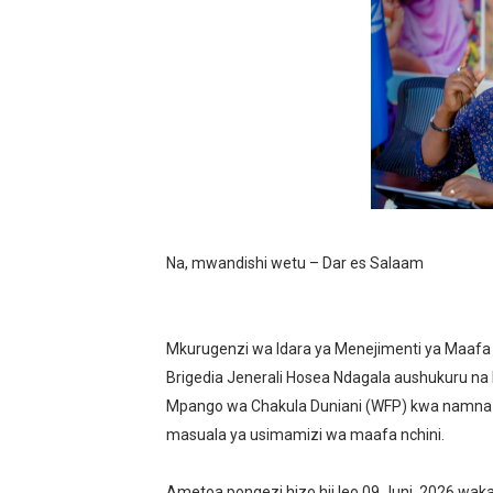
WAJASIRIAMALI KUTOKA P
BRELA YATOA ELIMU YA U
TARURA YATAJWA KUWA MI
Mkurugenzi Green Acres ata
MWANRI APOKELEWA MAK
Na, mwandishi wetu – Dar es Salaam
UKAGUZI WA MIGODI WAIM
MHE. CHANDE AIPONGEZA
Mkurugenzi wa Idara ya Menejimenti ya Maafa 
NAIBU WAZIRI CHANDE AR
Brigedia Jenerali Hosea Ndagala aushukuru na
Mpango wa Chakula Duniani (WFP) kwa namna w
TBS YAHIMIZA WAJASIRIA
masuala ya usimamizi wa maafa nchini.
WMA YAWAFUNDISHA WATOT
Ametoa pongezi hizo hii leo 09 Juni, 2026 wak