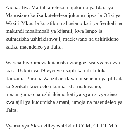
Aidha, Bw. Maftah alieleza majukumu ya Idara ya
Mahusiano katika kutekeleza jukumu jipya la Ofisi ya
Waziri Mkuu la kuratibu mahusiano kati ya Serikali na
makundi mbalimbali ya kijamii, kwa lengo la
kuimarisha ushirikishwaji, maelewano na ushirikiano
katika maendeleo ya Taifa.
Warsha hiyo imewakutanisha viongozi wa vyama vya
siasa 18 kati ya 19 vyenye usajili kamili kutoka
Tanzania Bara na Zanzibar, ikiwa ni sehemu ya jitihada
za Serikali kuendelea kuimarisha mahusiano,
mazungumzo na ushirikiano kati ya vyama vya siasa
kwa ajili ya kudumisha amani, umoja na maendeleo ya
Taifa.
Vyama vya Siasa vilivyoshiriki ni CCM, CUF,UMD,