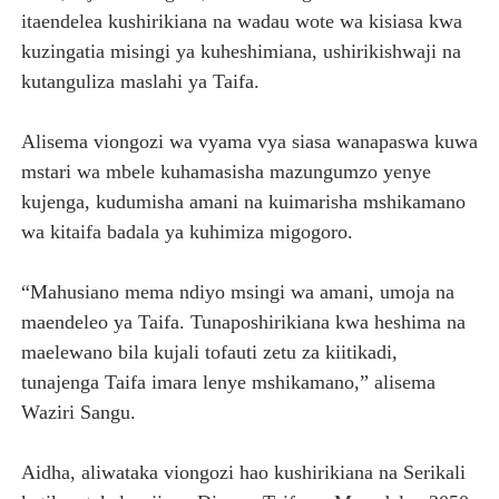
itaendelea kushirikiana na wadau wote wa kisiasa kwa
kuzingatia misingi ya kuheshimiana, ushirikishwaji na
kutanguliza maslahi ya Taifa.
Alisema viongozi wa vyama vya siasa wanapaswa kuwa
mstari wa mbele kuhamasisha mazungumzo yenye
kujenga, kudumisha amani na kuimarisha mshikamano
wa kitaifa badala ya kuhimiza migogoro.
“Mahusiano mema ndiyo msingi wa amani, umoja na
maendeleo ya Taifa. Tunaposhirikiana kwa heshima na
maelewano bila kujali tofauti zetu za kiitikadi,
tunajenga Taifa imara lenye mshikamano,” alisema
Waziri Sangu.
Aidha, aliwataka viongozi hao kushirikiana na Serikali