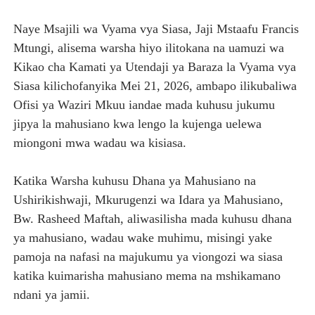
Naye Msajili wa Vyama vya Siasa, Jaji Mstaafu Francis
Mtungi, alisema warsha hiyo ilitokana na uamuzi wa
Kikao cha Kamati ya Utendaji ya Baraza la Vyama vya
Siasa kilichofanyika Mei 21, 2026, ambapo ilikubaliwa
Ofisi ya Waziri Mkuu iandae mada kuhusu jukumu
jipya la mahusiano kwa lengo la kujenga uelewa
miongoni mwa wadau wa kisiasa.
Katika Warsha kuhusu Dhana ya Mahusiano na
Ushirikishwaji, Mkurugenzi wa Idara ya Mahusiano,
Bw. Rasheed Maftah, aliwasilisha mada kuhusu dhana
ya mahusiano, wadau wake muhimu, misingi yake
pamoja na nafasi na majukumu ya viongozi wa siasa
katika kuimarisha mahusiano mema na mshikamano
ndani ya jamii.