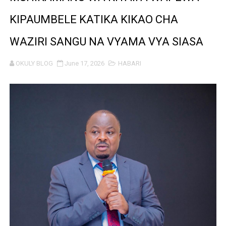
WATUMISHI WA WIZARA YA FEDHA WATAKIWA KUZINGA
KIPAUMBELE KATIKA KIKAO CHA
MASHILI AMPONGEZA RAIS SAMIA KWA MAPINDUZI YA 
WAZIRI SANGU NA VYAMA VYA SIASA
TANZANIA YAIPONGEZA AFRICA50, YAIMARISHA USHIR
OKULY BLOG
June 17, 2026
HABARI
WAKULIMA WAPEWA MBINU YA KUKABILIANA NA SUM
Serikali yasisitiza usimamizi imara wa maji chini ya ardh
WANAFUNZI WA MTEMI MAZENGO WATOA ELIMU YA VIP
WATOTO WAFUNDISHWE KUPINGA RUSHWA WAKIWA WA
WAFANYABIASHARA WA MADUKA YA SIMU KARIAKOO 
REA YATOA SOMO LA NISHATI SAFI YA KUPIKIA KWA 
THBUB YAENDELEA KUTOA ELIMU KWA WANANCHI KUH