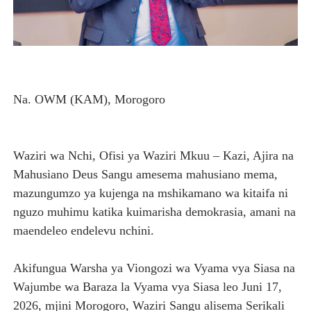
TANZANIA YAWA MWENYEJI WA JUKWAA LA NANE LA M
HABARI ZILIZOPEWA UZITO WA JUU KATIKA MAGAZETI 
PINDA APONGEZA TVLA KWA KUJENGA UWEZO WA NDA
Na. OWM (KAM), Morogoro
TPDC YARIDHISHWA NA MAENDELEO YA UJENZI WA P
NHIF: BIMA YA AFYA NI MSINGI WA MAISHA YA KILA M
Waziri wa Nchi, Ofisi ya Waziri Mkuu – Kazi, Ajira na
Mahusiano Deus Sangu amesema mahusiano mema,
mazungumzo ya kujenga na mshikamano wa kitaifa ni
nguzo muhimu katika kuimarisha demokrasia, amani na
maendeleo endelevu nchini.
Akifungua Warsha ya Viongozi wa Vyama vya Siasa na
Wajumbe wa Baraza la Vyama vya Siasa leo Juni 17,
2026, mjini Morogoro, Waziri Sangu alisema Serikali