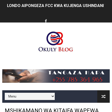
LONDO AIPONGEZA FCC KWA KUJENGA USHINDANI WA 
TBS YASISITIZA UBORA WA BIDHAA KUWA CHACHU YA 
MRADI WA KITUO CHA KUONGEZA MSUKUMO WA MAFUTA
WACHIMBAJI WADOGO NAMUNGO WAOMBA MAFUNZO EN
DARAJA LA BILIONI 1.2 KUONDOA KERO YA USAFIRI KIL
WAZIRI NANAUKA AIPONGEZA TARURA KWA MPANGO W
Music
FURSA ZA BIASHARA ZA MABILIONI KATIKA MIGODI 
EWURA KANDA YA KATI YATOA WITO KUHUSU LESENI
Rais Dkt. Samia Afungua Rasmi Miundombinu ya BRT Aw
KIELELEZO KIPYA CHA VIWANGO VYA FAIDA VYA DHAM
MSHIKAMANO WA KITAIFA WAPEWA