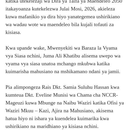
katika utekelezaji wa Dira ya Taifa ya Maendeleo 2050
itakayoanza kutekelezwa Julai Mosi, 2026, akieleza
kuwa mafanikio ya dira hiyo yanategemea ushirikiano
wa wadau wote wa maendeleo bila kujali tofauti za
kisiasa.
Kwa upande wake, Mwenyekiti wa Baraza la Vyama
vya Siasa nchini, Juma Ali Khatibu alisema uwepo wa
vyama vya siasa unatoa mchango mkubwa katika
kuimarisha mahusiano na mshikamano ndani ya jamii.
Pia alimpongeza Rais Dkt. Samia Suluhu Hassan kwa
kumteua Dkt. Eveline Munisi wa Chama cha NCCR-
Mageuzi kuwa Mbunge na Naibu Waziri katika Ofisi ya
Waziri Mkuu – Kazi, Ajira na Mahusiano, akisema
hatua hiyo ni ishara ya kuendelea kuimarika kwa
ushirikiano na maridhiano ya kisiasa nchini.