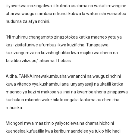
iliyowekwa inazingatiwa ili kulinda usalama na wakati mwingine
uhai wa wauguzi ambao ni kundi kubwa la watumishi wanaotoa
huduma za afya nchini.
“Ni muhimu changamoto zinazotokea katika maeneo yetu ya
kazi zisitafuniwe ufumbuzi kwa kuzificha. Tunapaswa
kuzizungumza na kuzishughulikia kwa mujibu wa sheria na
taratibu zilizopo,” alisema Thobias.
Aidha, TANNA imewakumbusha wananchi na wauguzi nchini
kuwa vitendo vya kushambuliana, unyanyasaji na ukatili katika
maeneo ya kazi ni makosa ya jinai na kwamba sheria zinapaswa
kuchukua mkondo wake bila kuangalia taaluma au cheo cha
mhusika.
Miongoni mwa maazimio yaliyotolewa na chama hicho ni
kuendelea kufuatilia kwa karibu maendeleo ya tukio hilo hadi