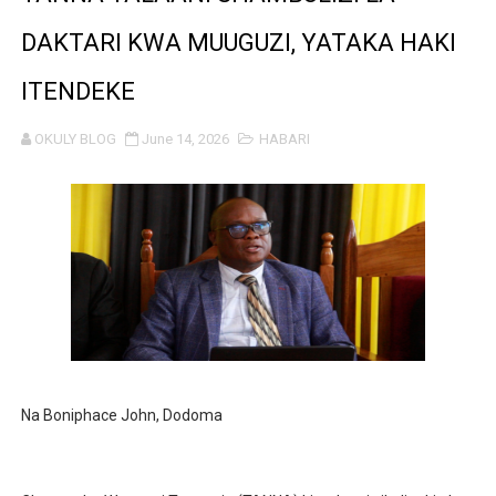
BRELA YATOA ELIMU YA URASIMISHAJI BIASHARA NA 
DAKTARI KWA MUUGUZI, YATAKA HAKI
TARURA YATAJWA KUWA MIONGONI MWA TAASISI BOR
ITENDEKE
Mkurugenzi Green Acres ataja sababu kuanzisha klabu 
OKULY BLOG
June 14, 2026
HABARI
MWANRI APOKELEWA MAKAO MAKUU YA CCM DODOM
UKAGUZI WA MIGODI WAIMARISHA USALAMA, UHIFADH
MHE. CHANDE AIPONGEZA WRRB KWA KUWAWEZESHA 
NAIBU WAZIRI CHANDE ARIDHISHWA NA HUDUMA ZA 
TBS YAHIMIZA WAJASIRIAMALI KUTHIBITISHA UBORA
Na Boniphace John, Dodoma
WMA YAWAFUNDISHA WATOTO VIPIMO: NAIBU WAZIRI 
TBS YAWAHIMIZA WAJASIRIAMALI KUOMBA ALAMA Y