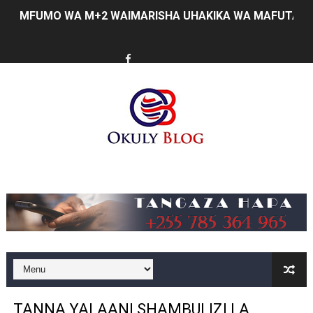
MFUMO WA M+2 WAIMARISHA UHAKIKA WA MAFUTA NC
PINDA AIPONGEZA MATI TECHNOLOGIES KWA UBUNIFU
DKT. SIMBEYE ASISITIZA UMOJA WA VYUO VYA UALIMU
FCC YAENDELEA KUJENGA MAZINGIRA BORA YA BIASHA
MATI TECHNOLOGIES YAONYESHA UWEZO WA WATANZA
WANAWAKE TFC NYENZO YA KUJENGA UCHUMI WA FAMIL
Music
ULEGA: TEKNOLOJIA BUNIFU ZIWAFIKIE WAKULIMA NA W
SERIKALI INATAMBUA MCHANGO WA WAZEE: WAZIRI S
RAIS SAMIA, MUSEVEN WASHUHUDIA MAKUBALIANO YA 
WAJASIRIAMALI KUTOKA PEMBA WATEMBELEA BANDA 
TANNA YALAANI SHAMBULIZI LA