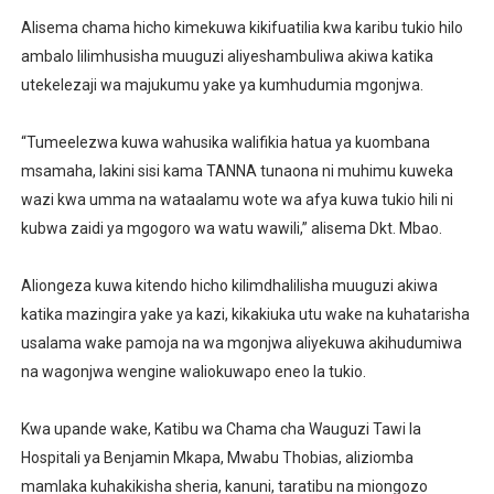
Alisema chama hicho kimekuwa kikifuatilia kwa karibu tukio hilo
ambalo lilimhusisha muuguzi aliyeshambuliwa akiwa katika
utekelezaji wa majukumu yake ya kumhudumia mgonjwa.
“Tumeelezwa kuwa wahusika walifikia hatua ya kuombana
msamaha, lakini sisi kama TANNA tunaona ni muhimu kuweka
wazi kwa umma na wataalamu wote wa afya kuwa tukio hili ni
kubwa zaidi ya mgogoro wa watu wawili,” alisema Dkt. Mbao.
Aliongeza kuwa kitendo hicho kilimdhalilisha muuguzi akiwa
katika mazingira yake ya kazi, kikakiuka utu wake na kuhatarisha
usalama wake pamoja na wa mgonjwa aliyekuwa akihudumiwa
na wagonjwa wengine waliokuwapo eneo la tukio.
Kwa upande wake, Katibu wa Chama cha Wauguzi Tawi la
Hospitali ya Benjamin Mkapa, Mwabu Thobias, aliziomba
mamlaka kuhakikisha sheria, kanuni, taratibu na miongozo