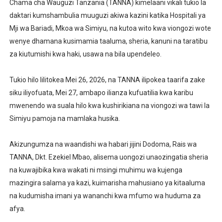
Chama cha Wauguzi Tanzania (TANNA) kimelaani vikali tukio la
NAIBU KATIBU MKUU UJENZI ARIDHISHWA NA MABORE
daktari kumshambulia muuguzi akiwa kazini katika Hospitali ya
Mji wa Bariadi, Mkoa wa Simiyu, na kutoa wito kwa viongozi wote
DKT. MSONDE: TBA NI KITOVU CHA FURSA ZA UWEKEZAJ
wenye dhamana kusimamia taaluma, sheria, kanuni na taratibu
za kiutumishi kwa haki, usawa na bila upendeleo.
Waziri Kabudi: Kilosa Iendelee Kulinda Amani, Kuimarish
HABARI ZILIZOPEWA UZITO WA JUU KATIKA MAGAZETI 
Tukio hilo lilitokea Mei 26, 2026, na TANNA ilipokea taarifa zake
siku iliyofuata, Mei 27, ambapo ilianza kufuatilia kwa karibu
PINDA APONGEZA TVLA KWA KUJENGA UWEZO WA NDA
mwenendo wa suala hilo kwa kushirikiana na viongozi wa tawi la
Simiyu pamoja na mamlaka husika.
Akizungumza na waandishi wa habari jijini Dodoma, Rais wa
TANNA, Dkt. Ezekiel Mbao, alisema uongozi unaozingatia sheria
na kuwajibika kwa wakati ni msingi muhimu wa kujenga
mazingira salama ya kazi, kuimarisha mahusiano ya kitaaluma
na kudumisha imani ya wananchi kwa mfumo wa huduma za
afya.