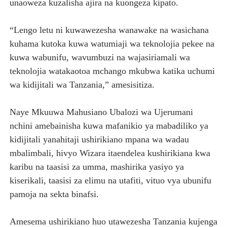
unaoweza kuzalisha ajira na kuongeza kipato.
“Lengo letu ni kuwawezesha wanawake na wasichana
kuhama kutoka kuwa watumiaji wa teknolojia pekee na
kuwa wabunifu, wavumbuzi na wajasiriamali wa
teknolojia watakaotoa mchango mkubwa katika uchumi
wa kidijitali wa Tanzania,” amesisitiza.
Naye Mkuuwa Mahusiano Ubalozi wa Ujerumani
nchini amebainisha kuwa mafanikio ya mabadiliko ya
kidijitali yanahitaji ushirikiano mpana wa wadau
mbalimbali, hivyo Wizara itaendelea kushirikiana kwa
karibu na taasisi za umma, mashirika yasiyo ya
kiserikali, taasisi za elimu na utafiti, vituo vya ubunifu
pamoja na sekta binafsi.
Amesema ushirikiano huo utawezesha Tanzania kujenga