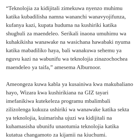
“Teknolojia za kidijitali zimekuwa nyenzo muhimu
katika kubadilisha namna wananchi wanavyojifunza,
kufanya kazi, kupata huduma na kushiriki katika
shughuli za maendeleo. Serikali inaona umuhimu wa
kuhakikisha wanawake na wasichana hawabaki nyuma
katika mabadiliko haya, bali wanakuwa sehemu ya
nguvu kazi na wabunifu wa teknolojia zinazochochea
maendeleo ya taifa,” amesema Alburnoor.
Ameongeza kuwa kabla ya kusainiwa kwa makubaliano
hayo, Wizara kwa kushirikiana na GIZ tayari
imefanikiwa kutekeleza programu mbalimbali
zilizolenga kukuza ushiriki wa wanawake katika sekta
ya teknolojia, kuimarisha ujuzi wa kidijitali na
kuhamasisha ubunifu unaotumia teknolojia katika
kutatua changamoto za kijamii na kiuchumi.