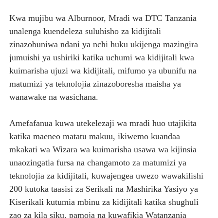
Kwa mujibu wa Alburnoor, Mradi wa DTC Tanzania
unalenga kuendeleza suluhisho za kidijitali
zinazobuniwa ndani ya nchi huku ukijenga mazingira
jumuishi ya ushiriki katika uchumi wa kidijitali kwa
kuimarisha ujuzi wa kidijitali, mifumo ya ubunifu na
matumizi ya teknolojia zinazoboresha maisha ya
wanawake na wasichana.
Amefafanua kuwa utekelezaji wa mradi huo utajikita
katika maeneo matatu makuu, ikiwemo kuandaa
mkakati wa Wizara wa kuimarisha usawa wa kijinsia
unaozingatia fursa na changamoto za matumizi ya
teknolojia za kidijitali, kuwajengea uwezo wawakilishi
200 kutoka taasisi za Serikali na Mashirika Yasiyo ya
Kiserikali kutumia mbinu za kidijitali katika shughuli
zao za kila siku, pamoja na kuwafikia Watanzania