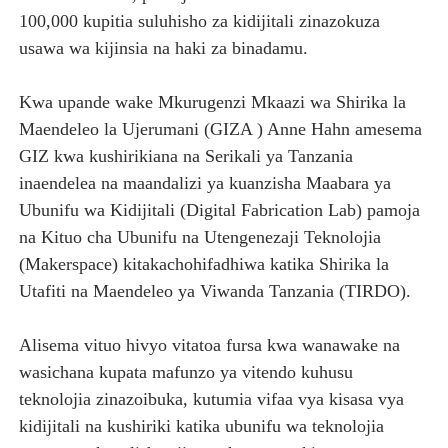
100,000 kupitia suluhisho za kidijitali zinazokuza
usawa wa kijinsia na haki za binadamu.
Kwa upande wake Mkurugenzi Mkaazi wa Shirika la
Maendeleo la Ujerumani (GIZA ) Anne Hahn amesema
GIZ kwa kushirikiana na Serikali ya Tanzania
inaendelea na maandalizi ya kuanzisha Maabara ya
Ubunifu wa Kidijitali (Digital Fabrication Lab) pamoja
na Kituo cha Ubunifu na Utengenezaji Teknolojia
(Makerspace) kitakachohifadhiwa katika Shirika la
Utafiti na Maendeleo ya Viwanda Tanzania (TIRDO).
Alisema vituo hivyo vitatoa fursa kwa wanawake na
wasichana kupata mafunzo ya vitendo kuhusu
teknolojia zinazoibuka, kutumia vifaa vya kisasa vya
kidijitali na kushiriki katika ubunifu wa teknolojia