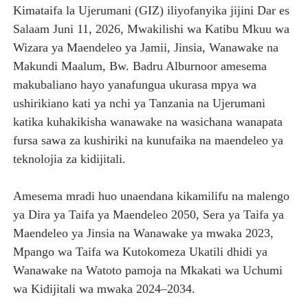
Kimataifa la Ujerumani (GIZ) iliyofanyika jijini Dar es
Salaam Juni 11, 2026, Mwakilishi wa Katibu Mkuu wa
Wizara ya Maendeleo ya Jamii, Jinsia, Wanawake na
Makundi Maalum, Bw. Badru Alburnoor amesema
makubaliano hayo yanafungua ukurasa mpya wa
ushirikiano kati ya nchi ya Tanzania na Ujerumani
katika kuhakikisha wanawake na wasichana wanapata
fursa sawa za kushiriki na kunufaika na maendeleo ya
teknolojia za kidijitali.
Amesema mradi huo unaendana kikamilifu na malengo
ya Dira ya Taifa ya Maendeleo 2050, Sera ya Taifa ya
Maendeleo ya Jinsia na Wanawake ya mwaka 2023,
Mpango wa Taifa wa Kutokomeza Ukatili dhidi ya
Wanawake na Watoto pamoja na Mkakati wa Uchumi
wa Kidijitali wa mwaka 2024–2034.