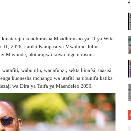
A
ja sababu kuanzisha klabu ya uhamiaji
AO MAKUU YA CCM DODOMA
ARISHA USALAMA, UHIFADHI WA MAZINGIRA
kinatarajia kuadhimisha Maadhimisho ya 11 ya Wiki
di 11, 2026, katika Kampasi ya Mwalimu Julius
 WRRB KWA KUWAWEZESHA WAKULIMA KUFIKIA MASOKO
ny Mavunde, akitarajiwa kuwa mgeni rasmi.
i imara wa maji chini ya ardhi
tafiti, wabunifu, wanafunzi, sekta binafsi, taasisi
nga kuonesha mchango wa utafiti na ubunifu katika
lezaji wa Dira ya Taifa ya Maendeleo 2050.