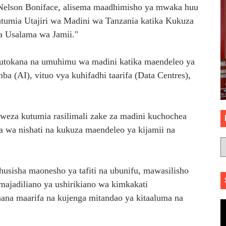
a Nelson Boniface, alisema maadhimisho ya mwaka huu
tumia Utajiri wa Madini wa Tanzania katika Kukuza
na Usalama wa Jamii."
utokana na umuhimu wa madini katika maendeleo ya
a (AI), vituo vya kuhifadhi taarifa (Data Centres),
weza kutumia rasilimali zake za madini kuchochea
ma wa nishati na kukuza maendeleo ya kijamii na
sisha maonesho ya tafiti na ubunifu, mawasilisho
ajadiliano ya ushirikiano wa kimkakati
ana maarifa na kujenga mitandao ya kitaaluma na