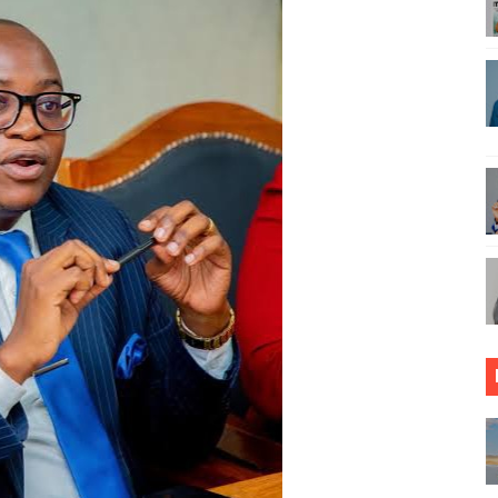
UMOJA WA VYUO VYA UALIMU KULETA MAPINDUZI YA ELIMU
MAZINGIRA BORA YA BIASHARA NCHINI
NYESHA UWEZO WA WATANZANIA KATIKA TEKNOLOJIA
KUJENGA UCHUMI WA FAMILIA JAMII NA TAIFA - MPANJU
 ZIWAFIKIE WAKULIMA NA WAFUGAJI VIJIJINI.
ANGO WA WAZEE: WAZIRI SANGU
HUHUDIA MAKUBALIANO YA TRILIONI 56 KUIFANYA TANGA 
EMBA WATEMBELEA BANDA LA WMA NANE NANE, WAPATA E
RASIMISHAJI BIASHARA NA USAJILI WA ALAMA ZA BIASHA
ONGONI MWA TAASISI BORA ZA MIUNDOMBINU AFRIKA