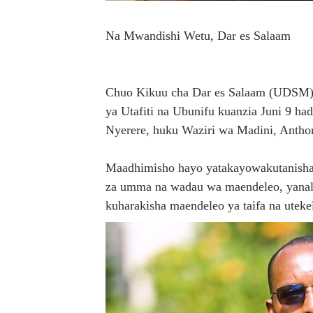
Mkurugenzi Green Acres ata
Na Mwandishi Wetu, Dar es Salaam
MWANRI APOKELEWA MAK
UKAGUZI WA MIGODI WAIM
Chuo Kikuu cha Dar es Salaam (UDSM) 
ya Utafiti na Ubunifu kuanzia Juni 9 ha
MHE. CHANDE AIPONGEZA
Nyerere, huku Waziri wa Madini, Antho
Serikali yasisitiza usimamiz
Maadhimisho hayo yatakayowakutanisha wa
za umma na wadau wa maendeleo, yanale
kuharakisha maendeleo ya taifa na uteke