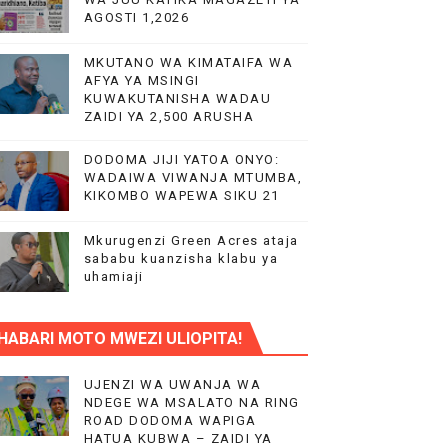
AGOSTI 1,2026
MKUTANO WA KIMATAIFA WA
AFYA YA MSINGI
KUWAKUTANISHA WADAU
ZAIDI YA 2,500 ARUSHA
.
DODOMA JIJI YATOA ONYO:
WADAIWA VIWANJA MTUMBA,
KIKOMBO WAPEWA SIKU 21
Mkurugenzi Green Acres ataja
sababu kuanzisha klabu ya
uhamiaji
KITUO KIKUU CHA NISHATI YA MAFUTA
HABARI MOTO MWEZI ULIOPITA!
LIMU YA VIPIMO
RA NA HUDUMA KWA VIJANA BBT
UJENZI WA UWANJA WA
NDEGE WA MSALATO NA RING
ROAD DODOMA WAPIGA
HATUA KUBWA – ZAIDI YA