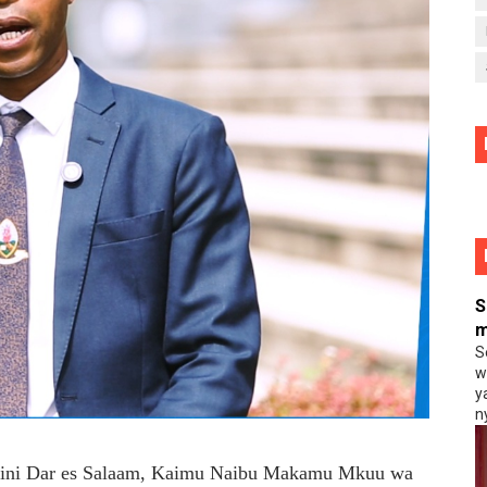
S
m
S
w
y
n
ijini Dar es Salaam, Kaimu Naibu Makamu Mkuu wa