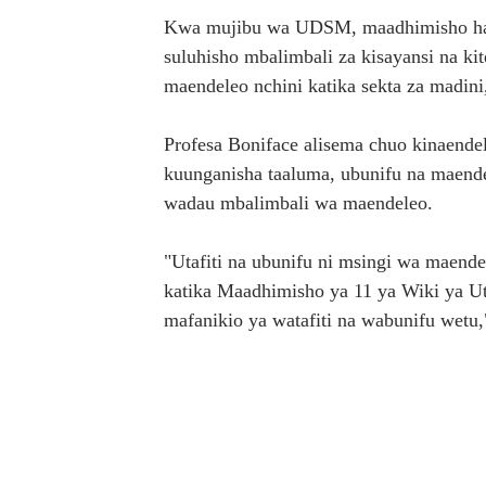
Kwa mujibu wa UDSM, maadhimisho hayo
suluhisho mbalimbali za kisayansi na ki
maendeleo nchini katika sekta za madini, 
Profesa Boniface alisema chuo kinaend
kuunganisha taaluma, ubunifu na maende
wadau mbalimbali wa maendeleo.
"Utafiti na ubunifu ni msingi wa maend
katika Maadhimisho ya 11 ya Wiki ya Ut
mafanikio ya watafiti na wabunifu wetu,