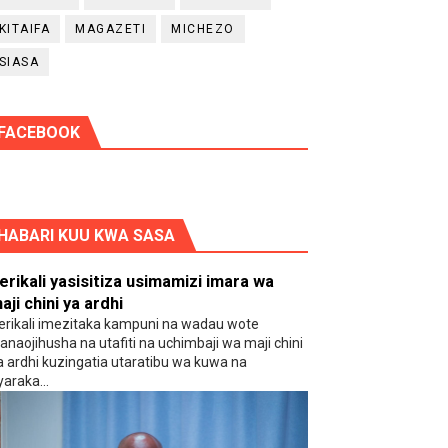
KITAIFA
MAGAZETI
MICHEZO
SIASA
FACEBOOK
HABARI KUU KWA SASA
erikali yasisitiza usimamizi imara wa
aji chini ya ardhi
erikali imezitaka kampuni na wadau wote
anaojihusha na utafiti na uchimbaji wa maji chini
a ardhi kuzingatia utaratibu wa kuwa na
yaraka...