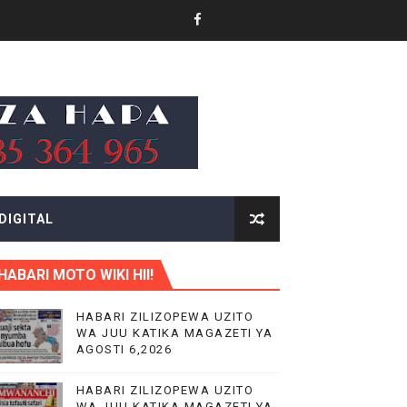
O NANE NANE
CHANGAMOTO ZAO KWA TRA
DIGITAL
NILE
HABARI MOTO WIKI HII!
 MIFUGO
HABARI ZILIZOPEWA UZITO
WA JUU KATIKA MAGAZETI YA
AGOSTI 6,2026
HABARI ZILIZOPEWA UZITO
WA JUU KATIKA MAGAZETI YA