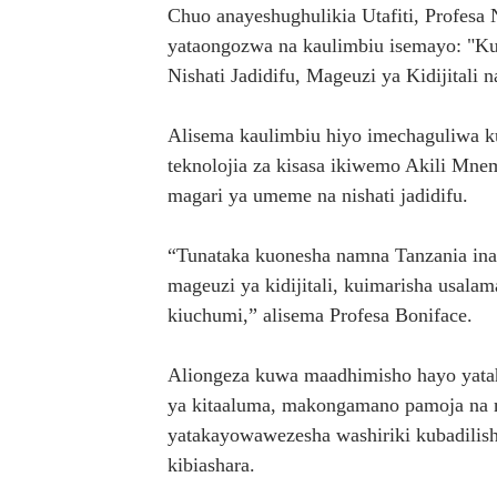
Chuo anayeshughulikia Utafiti, Profes
yataongozwa na kaulimbiu isemayo: "Ku
Nishati Jadidifu, Mageuzi ya Kidijitali 
Alisema kaulimbiu hiyo imechaguliwa k
teknolojia za kisasa ikiwemo Akili Mnemb
magari ya umeme na nishati jadidifu.
“Tunataka kuonesha namna Tanzania ina
mageuzi ya kidijitali, kuimarisha usala
kiuchumi,” alisema Profesa Boniface.
Aliongeza kuwa maadhimisho hayo yatahu
ya kitaaluma, makongamano pamoja na m
yatakayowawezesha washiriki kubadilish
kibiashara.