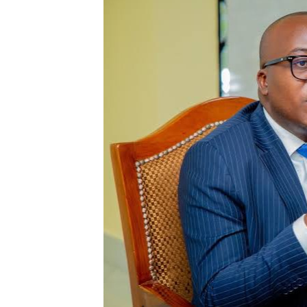
DKT. SIMBEYE ASISITIZA 
FCC YAENDELEA KUJENGA 
MATI TECHNOLOGIES YAO
WANAWAKE TFC NYENZO YA 
ULEGA: TEKNOLOJIA BUNIFU
SERIKALI INATAMBUA MCH
RAIS SAMIA, MUSEVEN WAS
WAJASIRIAMALI KUTOKA P
BRELA YATOA ELIMU YA U
TARURA YATAJWA KUWA MI