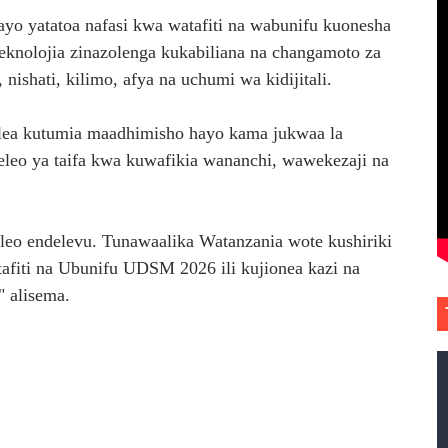
 yatatoa nafasi kwa watafiti na wabunifu kuonesha
teknolojia zinazolenga kukabiliana na changamoto za
nishati, kilimo, afya na uchumi wa kidijitali.
elea kutumia maadhimisho hayo kama jukwaa la
leo ya taifa kwa kuwafikia wananchi, wawekezaji na
eleo endelevu. Tunawaalika Watanzania wote kushiriki
afiti na Ubunifu UDSM 2026 ili kujionea kazi na
" alisema.