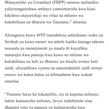
Matayarisho ya Uwandani (FBPP) umetoa mafanikio
yaliyounganishwa ambayo yameimarisha kwa kiasi
kikubwa utayarishaji wa vifaa na mfumo wa
kukabiliana na dharura wa Tanzania,” alisema.
Aliongezea kuwa WFP itaendeleza ushirikiano wake na
Serikali na kuwa mstari wa mbele katika kuunga mkono
masuala ya menejimenti ya maafa ili kuyafikia
matarajio kwa pamoja kwa kuwa na mfumo wa
kukabiliana na hali ya dharura wa kitaifa wenye kasi
zaidi, ulioratibiwa vyema na unaostahimili zaidi wenye
uwezo wa kutoa hatua za kibinadamu kwa wakati
unaofaa.
“Tutumie fursa hii kikamilifu, sio tu kupima mifumo,
lakini kuimarisha mifumo, hivyo tuthibitishe tena
dhamira yetu ya pamoja ya kujitayarisha kwa