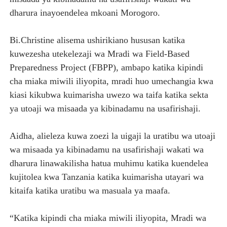
dharura inayoendelea mkoani Morogoro.
Bi.Christine alisema ushirikiano hususan katika
kuwezesha utekelezaji wa Mradi wa Field-Based
Preparedness Project (FBPP), ambapo katika kipindi
cha miaka miwili iliyopita, mradi huo umechangia kwa
kiasi kikubwa kuimarisha uwezo wa taifa katika sekta
ya utoaji wa misaada ya kibinadamu na usafirishaji.
Aidha, alieleza kuwa zoezi la uigaji la uratibu wa utoaji
wa misaada ya kibinadamu na usafirishaji wakati wa
dharura linawakilisha hatua muhimu katika kuendelea
kujitolea kwa Tanzania katika kuimarisha utayari wa
kitaifa katika uratibu wa masuala ya maafa.
“Katika kipindi cha miaka miwili iliyopita, Mradi wa