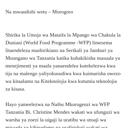
TANZANIA KUNUFAIKA NA SH. BILIONI 10 ZA BIASHARA
Na mwandishi wetu – Morogoro
TIRDO YAJA NA TEKNOLOJIA YA KUPUNGUZA UPOTEV
Shirika la Umoja wa Mataifa la Mpango wa Chakula la
Taasisi 54 za Umma kuwasilisha taarifa za utendaji wa 
Duniani (World Food Programme -WFP) limesema
MATI TECHNOLOGIES YAONYESHA UWEZO WA WATANZA
litaendeleza mashirikiano na Serikali ya Jamhuri ya
Muungano wa Tanzania katika kuhakikisha masuala ya
WANAWAKE TFC NYENZO YA KUJENGA UCHUMI WA FAMIL
menejimenti ya maafa yanaendelea kutekelezwa kwa
tija na malengo yaliyokusudiwa kwa kuimarisha uwezo
wa kitaalamu na Kiteknolojia kwa kutumia teknolojia
za kisasa.
Hayo yameelezwa na Naibu Mkurugenzi wa WFP
Tanzania Bi. Christine Mendes wakati wa ufunguzi wa
warsha ya zoezi la uigaji la uratibu wa utoaji wa
misaada ya kibinadamu na usafirishaji wakati wa