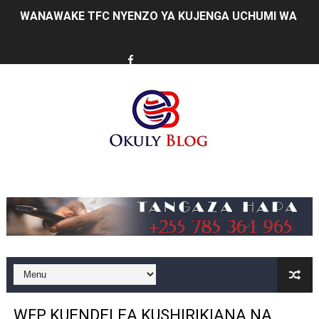
ULEGA: TEKNOLOJIA BUNIFU ZIWAFIKIE WAKULIMA NA W
SERIKALI INATAMBUA MCHANGO WA WAZEE: WAZIRI S
RAIS SAMIA, MUSEVEN WASHUHUDIA MAKUBALIANO YA 
WAJASIRIAMALI KUTOKA PEMBA WATEMBELEA BANDA 
BRELA YATOA ELIMU YA URASIMISHAJI BIASHARA NA 
TARURA YATAJWA KUWA MIONGONI MWA TAASISI BOR
Music
Mkurugenzi Green Acres ataja sababu kuanzisha klabu 
MWANRI APOKELEWA MAKAO MAKUU YA CCM DODOM
UKAGUZI WA MIGODI WAIMARISHA USALAMA, UHIFADH
MHE. CHANDE AIPONGEZA WRRB KWA KUWAWEZESHA 
WFP KUENDELEA KUSHIRIKIANA NA