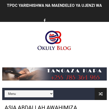
TPDC YARIDHISHWA NA MAENDELEO YA UJENZI WA P
NHIF: BIMA YA AFYA NI MSINGI WA MAISHA YA KILA M
LONDO AIPONGEZA FCC KWA KUJENGA USHINDANI WA 
TBS YASISITIZA UBORA WA BIDHAA KUWA CHACHU YA 
MRADI WA KITUO CHA KUONGEZA MSUKUMO WA MAFUTA
WACHIMBAJI WADOGO NAMUNGO WAOMBA MAFUNZO EN
Music
DARAJA LA BILIONI 1.2 KUONDOA KERO YA USAFIRI KIL
WAZIRI NANAUKA AIPONGEZA TARURA KWA MPANGO W
FURSA ZA BIASHARA ZA MABILIONI KATIKA MIGODI 
EWURA KANDA YA KATI YATOA WITO KUHUSU LESENI
ASIA ABDALLAH AWAHIMIZA