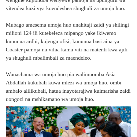
wengine kujiondoa wenyewe pamoja na upungufu wa
vitendea kazi vya kuendeshea shughuli za umoja huo.
Mubago amesema umoja huo unahitaji zaidi ya shilingi
milioni 124 ili kutekeleza mipango yake ikiwemo
kununua ardhi, kujenga ofisi, kununua basi aina ya
Coaster pamoja na vifaa kama viti na matenti kwa ajili
ya shughuli mbalimbali za maendeleo.
Wanachama wa umoja huo pia walimuomba Asia
Abdallah kukubali kuwa mlezi wa umoja huo, ombi
ambalo alilikubali, hatua inayotarajiwa kuimarisha zaidi
uongozi na mshikamano wa umoja huo.