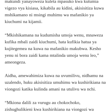
makundi yanayoweza kuleta mpasuko kwa kutumia
vigezo vya kisiasa, kikabila au kidini, akisisitiza kuwa
mshikamano ni msingi muhimu wa mafanikio ya
kiuchumi na kijamii.
“Mkishikamana na kudumisha umoja wenu, mnaweza
kufika mbali zaidi kiuchumi, hata kufikia hatua ya
kujitegemea na kuwa na mafanikio makubwa. Kesho
yenu ni bora zaidi kama mtalinda umoja wenu leo,”
ameongeza.
Aidha, amewahimiza kuwa na uvumilivu, nidhamu na
uzalendo, huku akisisitiza umuhimu wa kushirikiana na
viongozi katika kulinda amani na utulivu wa nchi.
“Mkiona dalili za vurugu au chokochoko,
zishughulikieni kwa kushirikiana na viongozi wa