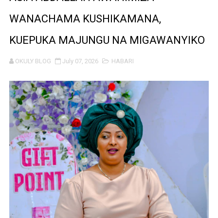
Rais Dkt. Samia Afungua Rasmi Miundombinu ya BRT Aw
WANACHAMA KUSHIKAMANA,
KIELELEZO KIPYA CHA VIWANGO VYA FAIDA VYA DHAM
KUEPUKA MAJUNGU NA MIGAWANYIKO
WATUMISHI WA WIZARA YA FEDHA WATAKIWA KUZINGA
OKULY BLOG
July 07, 2026
HABARI
MASHILI AMPONGEZA RAIS SAMIA KWA MAPINDUZI YA 
TANZANIA YAIPONGEZA AFRICA50, YAIMARISHA USHIR
WAKULIMA WAPEWA MBINU YA KUKABILIANA NA SUM
Serikali yasisitiza usimamizi imara wa maji chini ya ardh
WANAFUNZI WA MTEMI MAZENGO WATOA ELIMU YA VIP
WATOTO WAFUNDISHWE KUPINGA RUSHWA WAKIWA WA
WAFANYABIASHARA WA MADUKA YA SIMU KARIAKOO 