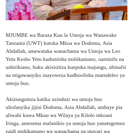
REA YATOA SOMO LA NISHATI SAFI YA KUPIKIA KWA 
THBUB YAENDELEA KUTOA ELIMU KWA WANANCHI KUH
TANZANIA YAWA MWENYEJI WA JUKWAA LA NANE LA M
MJUMBE wa Baraza Kuu la Umoja wa Wanawake
Tanzania (UWT) kutoka Mkoa wa Dodoma, Asia
HABARI ZILIZOPEWA UZITO WA JUU KATIKA MAGAZETI 
Abdallah, amewataka wanachama wa Umoja wa Leo
Yetu Kesho Yetu kudumisha mshikamano, uaminifu na
HABARI ZILIZOPEWA UZITO WA JUU KATIKA MAGAZETI 
ushirikiano, huku akisisitiza kuepuka majungu, ubinafsi
na migawanyiko inayoweza kudhoofisha maendeleo ya
umoja huo.
Akizungumza katika uzinduzi wa umoja huo
uliofanyika jijini Dodoma, Asia Abdallah, ambaye pia
aliwahi kuwa Mkuu wa Wilaya ya Kilolo mkoani
Iringa, amesema mafanikio ya umoja huo yanategemea
zaidi mshikamano wa wanachama na utayari wa