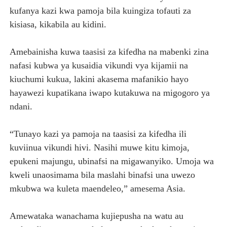
kufanya kazi kwa pamoja bila kuingiza tofauti za
kisiasa, kikabila au kidini.
Amebainisha kuwa taasisi za kifedha na mabenki zina
nafasi kubwa ya kusaidia vikundi vya kijamii na
kiuchumi kukua, lakini akasema mafanikio hayo
hayawezi kupatikana iwapo kutakuwa na migogoro ya
ndani.
“Tunayo kazi ya pamoja na taasisi za kifedha ili
kuviinua vikundi hivi. Nasihi muwe kitu kimoja,
epukeni majungu, ubinafsi na migawanyiko. Umoja wa
kweli unaosimama bila maslahi binafsi una uwezo
mkubwa wa kuleta maendeleo,” amesema Asia.
Amewataka wanachama kujiepusha na watu au