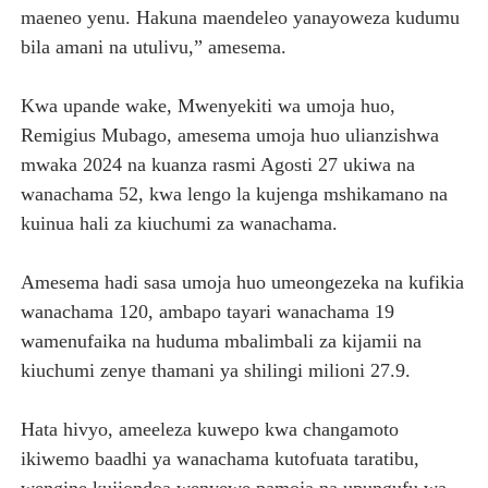
maeneo yenu. Hakuna maendeleo yanayoweza kudumu
bila amani na utulivu,” amesema.
Kwa upande wake, Mwenyekiti wa umoja huo,
Remigius Mubago, amesema umoja huo ulianzishwa
mwaka 2024 na kuanza rasmi Agosti 27 ukiwa na
wanachama 52, kwa lengo la kujenga mshikamano na
kuinua hali za kiuchumi za wanachama.
Amesema hadi sasa umoja huo umeongezeka na kufikia
wanachama 120, ambapo tayari wanachama 19
wamenufaika na huduma mbalimbali za kijamii na
kiuchumi zenye thamani ya shilingi milioni 27.9.
Hata hivyo, ameeleza kuwepo kwa changamoto
ikiwemo baadhi ya wanachama kutofuata taratibu,