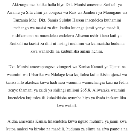
Akizungumza katika hafla hiyo Dkt. Munisi amesema Serikali ya
NAIBU KATIBU MKUU UJENZI ARIDHISHWA NA MABORE
Awamu ya Sita chini ya uongozi wa Rais wa Jamhuri ya Muungano wa
Tanzania Mhe. Dkt. Samia Suluhu Hassan inaendelea kuthamini
DKT. MSONDE: TBA NI KITOVU CHA FURSA ZA UWEKEZAJ
mchango wa taasisi za dini katika kujenga jamii yenye maadili,
Waziri Kabudi: Kilosa Iendelee Kulinda Amani, Kuimarish
mshikamano na maendeleo endelevu Alisema ushirikiano kati ya
Serikali na taasisi za dini ni msingi muhimu wa kuimarisha huduma
HABARI ZILIZOPEWA UZITO WA JUU KATIKA MAGAZETI 
kwa wananchi na kudumisha amani nchini.
PINDA APONGEZA TVLA KWA KUJENGA UWEZO WA NDA
Dkt. Munisi amewapongeza viongozi wa Kanisa Kamati ya Ujenzi na
waumini wa Usharika wa Ndolage kwa kujitolea kufanikisha ujenzi wa
kanisa hilo akieleza kuwa hadi sasa waumini wamechangia kazi na fedha
zenye thamani ya zaidi ya shilingi milioni 265.8. Aliwataka waumini
kuendelea kujitolea ili kuhakikisha nyumba hiyo ya ibada inakamilika
kwa wakati.
Aidha amesema Kanisa linaendelea kuwa nguzo muhimu ya jamii kwa
kutoa malezi ya kiroho na maadili, huduma za elimu na afya pamoja na