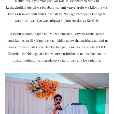
Katika risala yao viongozi wa Kanisa wameiomba Serikali
kushughulikia ujenzi wa barabara ya lami yenye urefu wa kilomita 4.8
kutoka Kamachumu hadi Hospitali ya Ndolage pamoja na kuongeza
watumishi wa afya wanaolipwa kupitia ruzuku ya Serikali.
Akijibu maombi hayo Dkt. Munisi ameahidi kuyawasilisha katika
mamlaka husika ili yafanyiwe kazi Aidha amewahamasisha waumini na
wadau mbalimbali kuendelea kuchangia ujenzi wa Kanisa la KKKT
Usharika wa Ndolage akisisitiza kuwa ushirikiano na mshikamano ni
msingi muhimu wa maendeleo ya jamii na Taifa kwa ujumla.