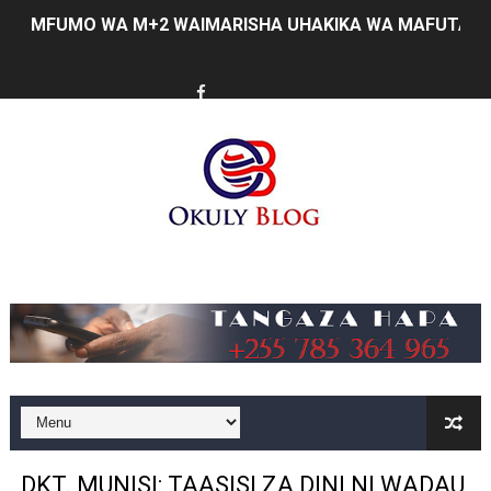
MFUMO WA M+2 WAIMARISHA UHAKIKA WA MAFUTA NC
PINDA AIPONGEZA MATI TECHNOLOGIES KWA UBUNIFU
DKT. SIMBEYE ASISITIZA UMOJA WA VYUO VYA UALIMU
FCC YAENDELEA KUJENGA MAZINGIRA BORA YA BIASHA
MATI TECHNOLOGIES YAONYESHA UWEZO WA WATANZA
WANAWAKE TFC NYENZO YA KUJENGA UCHUMI WA FAMIL
Music
ULEGA: TEKNOLOJIA BUNIFU ZIWAFIKIE WAKULIMA NA W
SERIKALI INATAMBUA MCHANGO WA WAZEE: WAZIRI S
RAIS SAMIA, MUSEVEN WASHUHUDIA MAKUBALIANO YA 
WAJASIRIAMALI KUTOKA PEMBA WATEMBELEA BANDA 
DKT. MUNISI: TAASISI ZA DINI NI WADAU