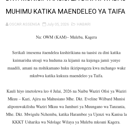
BRELA YATOA ELIMU YA URASIMISHAJI BIASHARA NA 
MUHIMU KATIKA MAENDELEO YA TAIFA
TARURA YATAJWA KUWA MIONGONI MWA TAASISI BOR
OSCAR ASSENGA
July 05, 2026
HABARI
Mkurugenzi Green Acres ataja sababu kuanzisha klabu 
Na: OWM (KAM)– Muleba, Kagera
MWANRI APOKELEWA MAKAO MAKUU YA CCM DODOM
Serikali imesema itaendelea kushirikiana na taasisi za dini katika
kuimarisha utoaji wa huduma za kijamii na kujenga jamii yenye
UKAGUZI WA MIGODI WAIMARISHA USALAMA, UHIFADH
maadili, amani na mshikamano huku ikizipongeza kwa mchango wake
MHE. CHANDE AIPONGEZA WRRB KWA KUWAWEZESHA 
mkubwa katika kukuza maendeleo ya Taifa.
NAIBU WAZIRI CHANDE ARIDHISHWA NA HUDUMA ZA 
Kauli hiyo imetolewa leo 4 Julai, 2026 na Naibu Waziri Ofisi ya Waziri
Mkuu – Kazi, Ajira na Mahusiano Mhe. Dkt. Eveline Wilbard Munisi
TBS YAHIMIZA WAJASIRIAMALI KUTHIBITISHA UBORA
alipomwakilisha Waziri Mkuu wa Jamhuri ya Muungano wa Tanzania,
Mhe. Dkt. Mwigulu Nchemba, katika Harambee ya Ujenzi wa Kanisa la
WMA YAWAFUNDISHA WATOTO VIPIMO: NAIBU WAZIRI 
KKKT Usharika wa Ndolage Wilaya ya Muleba mkoani Kagera.
TBS YAWAHIMIZA WAJASIRIAMALI KUOMBA ALAMA Y