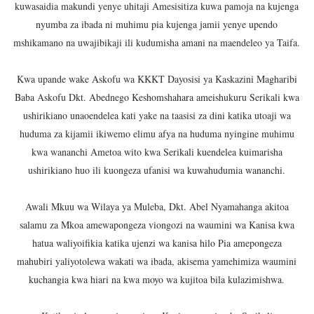
kuwasaidia makundi yenye uhitaji Amesisitiza kuwa pamoja na kujenga
nyumba za ibada ni muhimu pia kujenga jamii yenye upendo
mshikamano na uwajibikaji ili kudumisha amani na maendeleo ya Taifa.
Kwa upande wake Askofu wa KKKT Dayosisi ya Kaskazini Magharibi
Baba Askofu Dkt. Abednego Keshomshahara ameishukuru Serikali kwa
ushirikiano unaoendelea kati yake na taasisi za dini katika utoaji wa
huduma za kijamii ikiwemo elimu afya na huduma nyingine muhimu
kwa wananchi Ametoa wito kwa Serikali kuendelea kuimarisha
ushirikiano huo ili kuongeza ufanisi wa kuwahudumia wananchi.
Awali Mkuu wa Wilaya ya Muleba, Dkt. Abel Nyamahanga akitoa
salamu za Mkoa amewapongeza viongozi na waumini wa Kanisa kwa
hatua waliyoifikia katika ujenzi wa kanisa hilo Pia amepongeza
mahubiri yaliyotolewa wakati wa ibada, akisema yamehimiza waumini
kuchangia kwa hiari na kwa moyo wa kujitoa bila kulazimishwa.