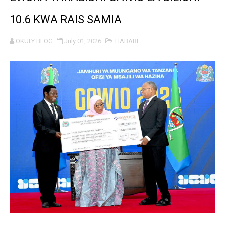
PROF. NAGU: TARURA ONGEZENI ELIMU KWA WANANC
10.6 KWA RAIS SAMIA
WAZIRI SANGU AZITAKA PSSSF,NSSF,WCF NA OSHA K
OKULY BLOG
July 01, 2026
HABARI
MTENDAJI MKUU WMA AHAMASISHA WANANCHI KUTUMI
TBS YAENDELEA KUTOA ELUMU YA VIWANGO MAONES
RAIS SAMIA AIPONGEZA TADB KUWA MDHAMINI MKUU 
REA YAPELEKA FURSA YA MKOPO NAFUU WA UJENZI WA
Msajili wa Hazina ateta na Rais wa Benki ya Biashara n
MHANDISI SWEDI: NANENANE NI FURSA YA KUIMARISHA
TEKNOLOJIA YA NYUKLIA: MSAADA MKUBWA KATIKA MA
WMA YAPONGEZWA KWA KUANZISHA KLABU ZA VIPIMO