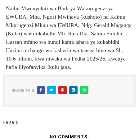
TBS Yaendelea kutoa elimu ya uthibitishaji ubora wa 
Naibu Mwenyekiti wa Bodi ya Wakurugenzi ya
EWURA, Mha. Ngosi Mwihava (kushoto) na Kaimu
TACAIDS YASISITIZA KINGA DHIDI YA UKIMWI KULINDA
Mkurugenzi Mkuu wa EWURA, Ndg. Gerald Maganga
(Kulia) wakimkabidhi Mh. Rais Dkt. Samia Suluhu
LONDO: KUONGEZA THAMANI YA MAZAO NDIO NJIA YA
Hassan mfano wa hundi kama ishara ya kukabidhi
WRRB YAJA NA UBUNIFU KWENYE ZAO LA PARACHICHI
Hazina mchango wa kisheria wa taasisi hiyo wa Sh.
10.6 bilioni, kwa mwaka wa Fedha 2025/26, kwenye
KIONGOZI MSTAAFU WA WMA ASEMA VIPIMO SAHIHI N
hafla iliyofanyika Ikulu jana.
SHARE THIS:
HABARI
NO COMMENTS: