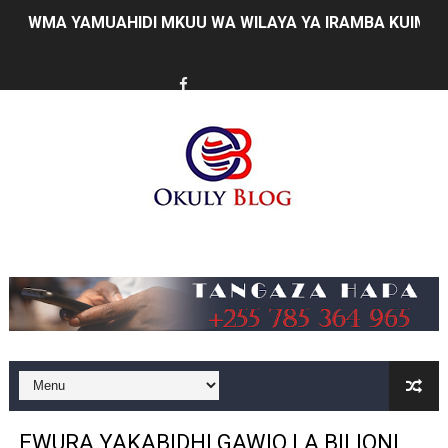
WMA YAMUAHIDI MKUU WA WILAYA YA IRAMBA KUIMAR
AJIRA ZAIDI YA 420 ZAZALISHWA KUPITIA UJENZI WA
TANTRADE YAWATAKA WAZALISHAJI KUTUMIA FURSA 
MUSOMA YATOA TENDA ZA SH. MILIONI 99 KWA MAKU
KILA KILO INAYOPOTEA NI SHILINGI INAYOPOTEA - 
HABARI ZILIZOPEWA UZITO WA JUU KATIKA MAGAZETI 
Music
WIZARA YA MAWASILIANO YATAJA MAFANIKIO MAKUB
FCC YAIMARISHA ELIMU YA USHINDANI NA ULINZI WA 
Prof. Kabudi ahimiza matumizi ya teknolojia za kisasa ka
MTWALE AITAKA TARURA IENDELEE KUTOA TABASAMU
EWURA YAKABIDHI GAWIO LA BILIONI