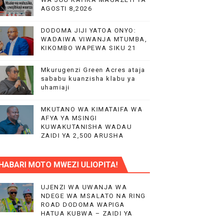
AGOSTI 8,2026
DODOMA JIJI YATOA ONYO:
 WA EACOP
WADAIWA VIWANJA MTUMBA,
KIKOMBO WAPEWA SIKU 21
Mkurugenzi Green Acres ataja
AIFA
sababu kuanzisha klabu ya
uhamiaji
MKUTANO WA KIMATAIFA WA
AFYA YA MSINGI
IMIA 88
KUWAKUTANISHA WADAU
ZAIDI YA 2,500 ARUSHA
A KAZINI
HABARI MOTO MWEZI ULIOPITA!
UJENZI WA UWANJA WA
NDEGE WA MSALATO NA RING
ROAD DODOMA WAPIGA
HATUA KUBWA – ZAIDI YA