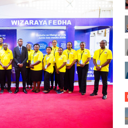
 WA JUU KATIKA MAGAZETI YA AGOSTI 8,2026
ENDELEO YA UJENZI WA PUMP STATION NAMBA 3-MRADI
INGI WA MAISHA YA KILA MTANZANIA
A KUJENGA USHINDANI WA HAKI UNAOINUA UCHUMI WA T
 BIDHAA KUWA CHACHU YA BIASHARA NA ULINZI WA MLAJI
NGEZA MSUKUMO WA MAFUTA (PS3) MULEBA WAFIKIA ASIL
UNGO WAOMBA MAFUNZO ENDELEVU YA USALAMA NA AFY
ONDOA KERO YA USAFIRI KILOSA
ZA TARURA KWA MPANGO WA CBRM ‎
ABILIONI KATIKA MIGODI ZAWAFUNGUKIA WATANZANIA