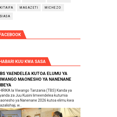
KITAIFA
MAGAZETI
MICHEZO
SIASA
FACEBOOK
HABARI KUU KWA SASA
BS YAENDELEA KUTOA ELUMU YA
IWANGO MAONESHO YA NANENANE
BEYA
HIRIKA la Viwango Tanzania (TBS) Kanda ya
yanda za Juu Kusini limeendelea kutumia
aonesho ya Nanenane 2026 kutoa elimu kwa
zalishaji, w...