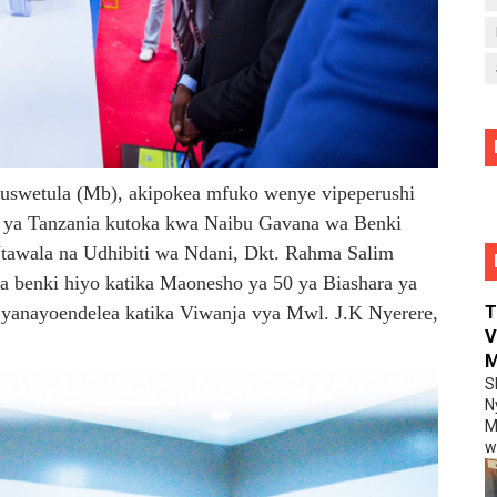
uswetula (Mb), akipokea mfuko wenye vipeperushi
u ya Tanzania kutoka kwa Naibu Gavana wa Benki
tawala na Udhibiti wa Ndani, Dkt. Rahma Salim
a benki hiyo katika Maonesho ya 50 ya Biashara ya
T
 yanayoendelea katika Viwanja vya Mwl. J.K Nyerere,
V
M
S
N
M
wa