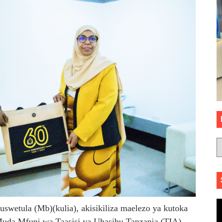
swetula (Mb)(kulia), akisikiliza maelezo ya kutoka
a Mfupi wa Taasisi ya Uhasibu Tanzania (TIA),