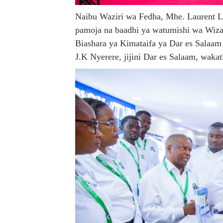
EWURA KANDA YA KATI YA
Naibu Waziri wa Fedha, Mhe. Laurent Lu
pamoja na baadhi ya watumishi wa Wiza
Rais Dkt. Samia Afungua R
Biashara ya Kimataifa ya Dar es Salaam
J.K Nyerere, jijini Dar es Salaam, wakat
KIELELEZO KIPYA CHA VIW
WATUMISHI WA WIZARA YA
TBS YAENDELEA KUTOA E