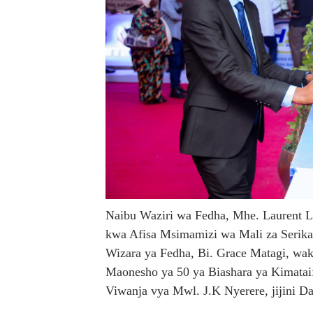
Naibu Waziri wa Fedha, Mhe. Laurent Lu
kwa Afisa Msimamizi wa Mali za Serikal
Wizara ya Fedha, Bi. Grace Matagi, wak
Maonesho ya 50 ya Biashara ya Kimataif
Viwanja vya Mwl. J.K Nyerere, jijini Da