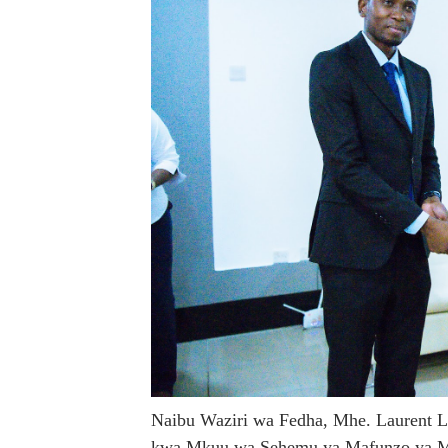
Naibu Waziri wa Fedha, Mhe. Laurent Lu
kwa Mkuu wa Sehemu ya Mafunzo ya Mud