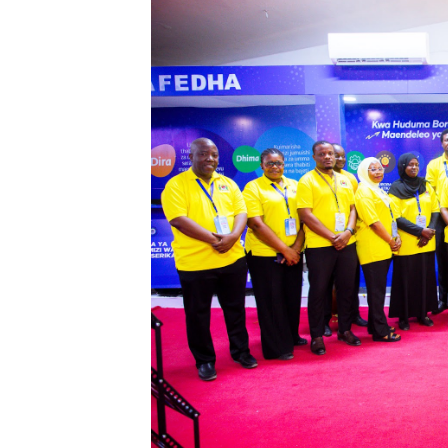
HABARI ZILIZOPEWA UZITO
TPDC YARIDHISHWA NA MA
NHIF: BIMA YA AFYA NI MS
LONDO AIPONGEZA FCC KW
TBS YASISITIZA UBORA WA
MRADI WA KITUO CHA KUO
WACHIMBAJI WADOGO NAM
DARAJA LA BILIONI 1.2 KU
WAZIRI NANAUKA AIPONGE
FURSA ZA BIASHARA ZA M