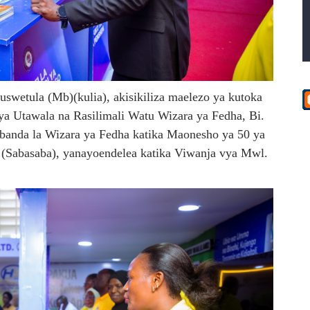
swetula (Mb)(kulia), akisikiliza maelezo ya kutoka
a Utawala na Rasilimali Watu Wizara ya Fedha, Bi.
 banda la Wizara ya Fedha katika Maonesho ya 50 ya
 (Sabasaba), yanayoendelea katika Viwanja vya Mwl.