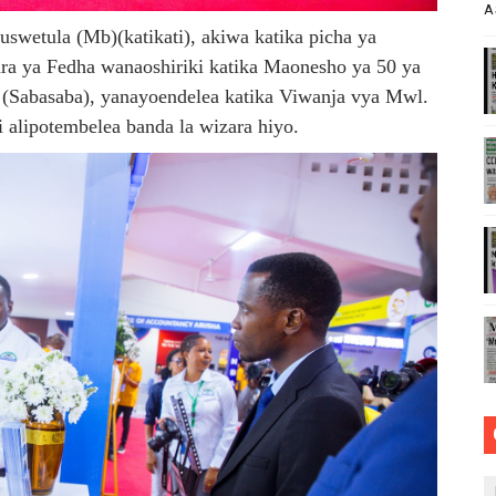
A
TOA WITO KUHUSU LESENI ZA MAFUNDI UMEME,MAONESH
swetula (Mb)(katikati), akiwa katika picha ya
ra ya Fedha wanaoshiriki katika Maonesho ya 50 ya
asmi Miundombinu ya BRT Awamu ya Pili Dar es Salaam
 (Sabasaba), yanayoendelea katika Viwanja vya Mwl.
i alipotembelea banda la wizara hiyo.
ANGO VYA FAIDA VYA DHAMANA ZA SERIKALI KUBORESHA 
 FEDHA WATAKIWA KUZINGATIA WELEDI NA MAADILI KATI
LUMU YA VIWANGO MAONESHO YA NANENANE MBEYA