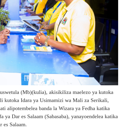
swetula (Mb)(kulia), akisikiliza maelezo ya kutoka
i kutoka Idara ya Usimamizi wa Mali za Serikali,
ati alipotembelea banda la Wizara ya Fedha katika
a ya Dar es Salaam (Sabasaba), yanayoendelea katika
r es Salaam.