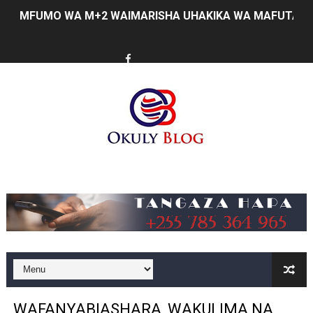
MFUMO WA M+2 WAIMARISHA UHAKIKA WA MAFUTA NC
PINDA AIPONGEZA MATI TECHNOLOGIES KWA UBUNIFU
DKT. SIMBEYE ASISITIZA UMOJA WA VYUO VYA UALIMU
FCC YAENDELEA KUJENGA MAZINGIRA BORA YA BIASHA
MATI TECHNOLOGIES YAONYESHA UWEZO WA WATANZA
WANAWAKE TFC NYENZO YA KUJENGA UCHUMI WA FAMIL
Music
ULEGA: TEKNOLOJIA BUNIFU ZIWAFIKIE WAKULIMA NA W
SERIKALI INATAMBUA MCHANGO WA WAZEE: WAZIRI S
RAIS SAMIA, MUSEVEN WASHUHUDIA MAKUBALIANO YA 
WAJASIRIAMALI KUTOKA PEMBA WATEMBELEA BANDA 
WAFANYABIASHARA, WAKULIMA NA