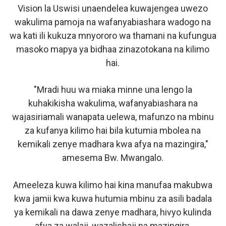
Vision la Uswisi unaendelea kuwajengea uwezo
wakulima pamoja na wafanyabiashara wadogo na
wa kati ili kukuza mnyororo wa thamani na kufungua
masoko mapya ya bidhaa zinazotokana na kilimo
hai.
"Mradi huu wa miaka minne una lengo la
kuhakikisha wakulima, wafanyabiashara na
wajasiriamali wanapata uelewa, mafunzo na mbinu
za kufanya kilimo hai bila kutumia mbolea na
kemikali zenye madhara kwa afya na mazingira,"
amesema Bw. Mwangalo.
Ameeleza kuwa kilimo hai kina manufaa makubwa
kwa jamii kwa kuwa hutumia mbinu za asili badala
ya kemikali na dawa zenye madhara, hivyo kulinda
afya za walaji, wazalishaji na mazingira.