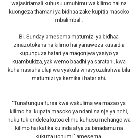
wajasiriamali kuhusu umuhimu wa kilimo hai na
kuongeza thamani ya bidhaa zake kupitia masoko
mbalimbali.
Bi. Sunday amesema matumizi ya bidhaa
zinazotokana na kilimo hai yanaweza kusaidia
kupunguza hatari ya magonjwa yasiyo ya
kuambukiza, yakiwemo baadhi ya saratani, kwa
kuhamasisha ulaji wa vyakula vinavyozalishwa bila
matumizi ya kemikali hatarishi.
"Tunafungua fursa kwa wakulima wa mazao ya
kilimo hai kupata masoko ya ndani na nje ya nchi,
huku tukiendelea kutoa elimu kuhusu mchango wa
kilimo hai katika kulinda afya za binadamu na
kukuza uchumi," amesema.