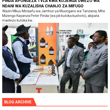
PINDA APONGEZA TVLA KWA KUJENGA UWEZO WA
NDANI WA KUZALISHA CHANJO ZA MIFUGO
Waziri Mkuu Mstaafu wa Jamhuri ya Muungano wa Tanzania, Mhe.
Mizengo Kayanza Peter Pinda (wa pili kutoka kushoto), akipata
maelezo kutoka kw...
BLOG ARCHIVE