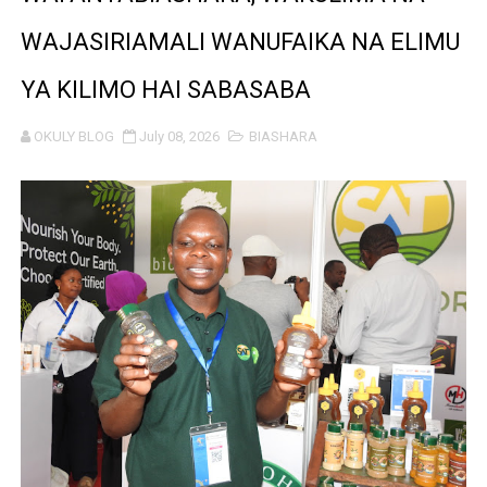
BRELA YATOA ELIMU YA URASIMISHAJI BIASHARA NA 
WAJASIRIAMALI WANUFAIKA NA ELIMU
TARURA YATAJWA KUWA MIONGONI MWA TAASISI BOR
YA KILIMO HAI SABASABA
Mkurugenzi Green Acres ataja sababu kuanzisha klabu 
OKULY BLOG
July 08, 2026
BIASHARA
MWANRI APOKELEWA MAKAO MAKUU YA CCM DODOM
UKAGUZI WA MIGODI WAIMARISHA USALAMA, UHIFADH
MHE. CHANDE AIPONGEZA WRRB KWA KUWAWEZESHA 
NAIBU WAZIRI CHANDE ARIDHISHWA NA HUDUMA ZA 
TBS YAHIMIZA WAJASIRIAMALI KUTHIBITISHA UBORA
WMA YAWAFUNDISHA WATOTO VIPIMO: NAIBU WAZIRI 
TBS YAWAHIMIZA WAJASIRIAMALI KUOMBA ALAMA Y