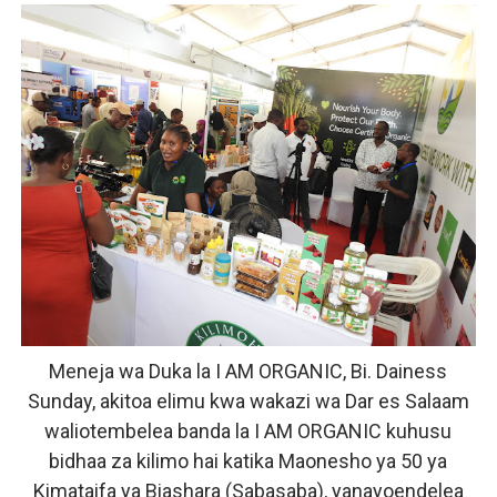
Meneja wa Duka la I AM ORGANIC, Bi. Dainess
Sunday, akitoa elimu kwa wakazi wa Dar es Salaam
waliotembelea banda la I AM ORGANIC kuhusu
bidhaa za kilimo hai katika Maonesho ya 50 ya
Kimataifa ya Biashara (Sabasaba), yanayoendelea