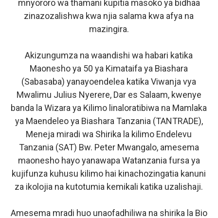
mnyororo wa thamani kupitia masoko ya bidhaa
zinazozalishwa kwa njia salama kwa afya na
mazingira.
Akizungumza na waandishi wa habari katika
Maonesho ya 50 ya Kimataifa ya Biashara
(Sabasaba) yanayoendelea katika Viwanja vya
Mwalimu Julius Nyerere, Dar es Salaam, kwenye
banda la Wizara ya Kilimo linaloratibiwa na Mamlaka
ya Maendeleo ya Biashara Tanzania (TANTRADE),
Meneja miradi wa Shirika la kilimo Endelevu
Tanzania (SAT) Bw. Peter Mwangalo, amesema
maonesho hayo yanawapa Watanzania fursa ya
kujifunza kuhusu kilimo hai kinachozingatia kanuni
za ikolojia na kutotumia kemikali katika uzalishaji.
Amesema mradi huo unaofadhiliwa na shirika la Bio