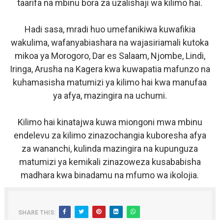
taarifa na mbinu bora za uzalishaji wa kilimo hai.
Hadi sasa, mradi huo umefanikiwa kuwafikia
wakulima, wafanyabiashara na wajasiriamali kutoka
mikoa ya Morogoro, Dar es Salaam, Njombe, Lindi,
Iringa, Arusha na Kagera kwa kuwapatia mafunzo na
kuhamasisha matumizi ya kilimo hai kwa manufaa
ya afya, mazingira na uchumi.
Kilimo hai kinatajwa kuwa miongoni mwa mbinu
endelevu za kilimo zinazochangia kuboresha afya
za wananchi, kulinda mazingira na kupunguza
matumizi ya kemikali zinazoweza kusababisha
madhara kwa binadamu na mfumo wa ikolojia.
SHARE THIS: