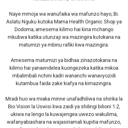
Naye mmoja wa wanufaika wa mafunzo hayo, Bi.
Aslatu Nguku kutoka Mama Health Organic Shop ya
Dodoma, amesema kilimo hai kina mchango
mkubwa katika utunzaji wa mazingira kutokana na
matumizi ya mbinu rafiki kwa mazingira.
Amesema matumizi ya bidhaa zinazotokana na
kilimo hai yanaendelea kuongezeka katika mikoa
mbalimbali nchini kadri wananchi wanavyozidi
kutambua faida zake kiafya na kimazingira.
Mradi huo wa miaka minne unafadhiliwa na shirika la
Bio Vision la Uswisi kwa zaidi ya shilingi bilioni 1.2,
ukiwa na lengo la kuwajengea uwezo wakulima,
wafanyabiashara na wajasiriamali kupitia mafunzo,