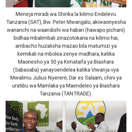
NAIBU KATIBU MKUU UJENZI ARIDHISHWA NA MABORE
Meneja miradi wa Shirika la kilimo Endelevu
DKT. MSONDE: TBA NI KITOVU CHA FURSA ZA UWEKEZAJ
Tanzania (SAT), Bw. Peter Mwangalo, akiwaonyesha
wananchi na waandishi wa habari (hawapo pichani)
Waziri Kabudi: Kilosa Iendelee Kulinda Amani, Kuimarish
bidhaa mbalimbali zinazotokana na kilimo hai,
ambacho huzalisha mazao bila matumizi ya
HABARI ZILIZOPEWA UZITO WA JUU KATIKA MAGAZETI 
kemikali na mbolea zenye madhara, katika
PINDA APONGEZA TVLA KWA KUJENGA UWEZO WA NDA
Maonesho ya 50 ya Kimataifa ya Biashara
(Sabasaba) yanayoendelea katika Viwanja vya
Mwalimu Julius Nyerere, Dar es Salaam, chini ya
uratibu wa Mamlaka ya Maendeleo ya Biashara
Tanzania (TANTRADE).