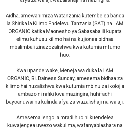
Aidha, amewahimiza Watanzania kutembelea banda
la Shirika la Kilimo Endelevu Tanzania (SAT) na I AM
ORGANIC katika Maonesho ya Sabasaba ili kupata
elimu kuhusu kilimo hai na kujionea bidhaa
mbalimbali zinazozalishwa kwa kutumia mfumo
huo.
Kwa upande wake, Meneja wa duka la I AM
ORGANIC, Bi. Dainess Sunday, amesema bidhaa za
kilimo hai huzalishwa kwa kutumia mbinu za ikolojia
ambazo ni rafiki kwa mazingira, huhifadhi
bayoanuwai na kulinda afya za wazalishaji na walaji.
Amesema lengo la mradi huo ni kuendelea
kuwajengea uwezo wakulima, wafanyabiashara na