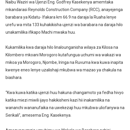
Naibu Waziri wa Ujenzi Eng. Godfrey Kasekenya amemtaka
mkandarasi Reynolds Construction Company (RCC), anayejenga
barabara ya Kidatu- Ifakara km 66.9 na daraja la Ruaha lenye
urefu wa mita 133 kuhakikisha ujenzi wa barabara na daraja hilo
unakamilika ifikapo Machi mwaka huu.
Kukamilika kwa daraja hilo linalounganisha wilaya za Kilosa na
Kilombero mkoani Morogoro kutafungua uchumi wa wakazi wa
mikoa ya Morogoro, Njombe, Iringa na Ruvuma kwa kuwa inapita
kwenye eneo lenye uzalishaji mkubwa wa mazao ya chakula na
biashara.
“Kwa kuwa katika ujenzi huu hakuna changamoto ya fedha hivyo
katika miezi miwili ijayo hakikisheni kazi hii inakamilika na
wananchi wananufaika na uwekezaji huu mkubwa uliofanywa na
Serikali”, amesema Eng. Kasekenya.