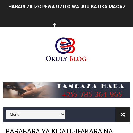
HABARI ZILIZOPEWA UZITO WA JUU KATIKA MAGAZETI 
WIZARA YA MAWASILIANO YATAJA MAFANIKIO MAKUB
FCC YAIMARISHA ELIMU YA USHINDANI NA ULINZI WA 
Prof. Kabudi ahimiza matumizi ya teknolojia za kisasa ka
MTWALE AITAKA TARURA IENDELEE KUTOA TABASAMU
PROF. NAGU: TARURA ONGEZENI ELIMU KWA WANANC
Music
WAZIRI SANGU AZITAKA PSSSF,NSSF,WCF NA OSHA K
MTENDAJI MKUU WMA AHAMASISHA WANANCHI KUTUMI
TBS YAENDELEA KUTOA ELUMU YA VIWANGO MAONES
RAIS SAMIA AIPONGEZA TADB KUWA MDHAMINI MKUU 
BARABARA YA KIDATU-IFAKARA NA