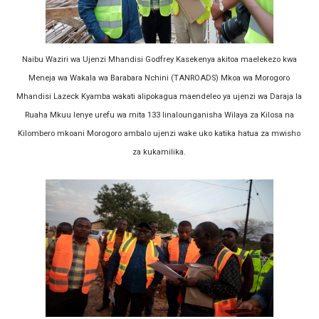
Naibu Waziri wa Ujenzi Mhandisi Godfrey Kasekenya akitoa maelekezo kwa
Meneja wa Wakala wa Barabara Nchini (TANROADS) Mkoa wa Morogoro
Mhandisi Lazeck Kyamba wakati alipokagua maendeleo ya ujenzi wa Daraja la
Ruaha Mkuu lenye urefu wa mita 133 linalounganisha Wilaya za Kilosa na
Kilombero mkoani Morogoro ambalo ujenzi wake uko katika hatua za mwisho
za kukamilika.