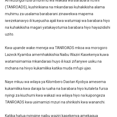
Amezungumzia umuhimu wa Wakala wa Barabara nchini
(TANROADS), kushirikiana na mkandarasi kuhakikisha alama
muhimu za usalama barabarani zinawekwa mapema
iwezekanavyo ili kuepusha ajali kwa watumiaji wa barabara hiyo
na kuhakikisha magari yatakayotumia barabara hiyo hayazidishi
uzito.
Kwa upande wake meneja wa TANROADS mkoa wa morogoro
Lazeck Kyamba amemhakikishia Naibu Waziri Kasekenya kuwa
watamsimamia mkandarasi huyo ili kazi zifanywe usiku na
mchana na hivyo kukamilika katika muda mfupi ujao.
Naye mkuu wa wilaya ya Kilombero Dastan Kyobya amesema
kukamilika kwa daraja la ruaha na barabara hiyo kutaleta fursa
nyingi za kiuchumi kwa wakazi wa wilaya hiyo na kuipongeza
TANROADS kwa usimamizi mzuri na shirikishi kwa wananchi.
Katika hatua nyingine naibu waziri kasekenya amekagua