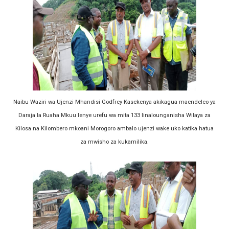
TPDC YARIDHISHWA NA MAENDELEO YA UJENZI WA P
NHIF: BIMA YA AFYA NI MSINGI WA MAISHA YA KILA M
LONDO AIPONGEZA FCC KWA KUJENGA USHINDANI WA 
TBS YASISITIZA UBORA WA BIDHAA KUWA CHACHU YA 
Naibu Waziri wa Ujenzi Mhandisi Godfrey Kasekenya akikagua maendeleo ya
KILA KILO INAYOPOTEA NI SHILINGI INAYOPOTEA - 
Daraja la Ruaha Mkuu lenye urefu wa mita 133 linalounganisha Wilaya za
Kilosa na Kilombero mkoani Morogoro ambalo ujenzi wake uko katika hatua
za mwisho za kukamilika.