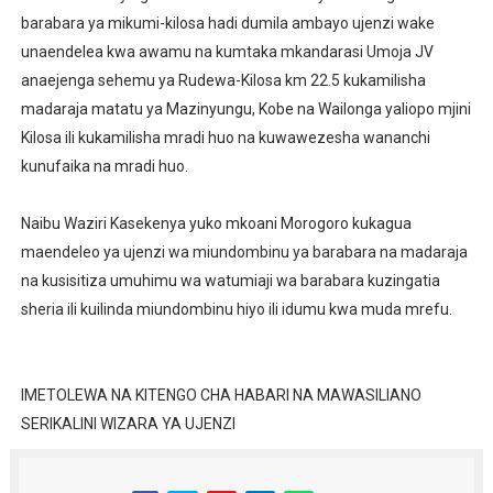
barabara ya mikumi-kilosa hadi dumila ambayo ujenzi wake
unaendelea kwa awamu na kumtaka mkandarasi Umoja JV
anaejenga sehemu ya Rudewa-Kilosa km 22.5 kukamilisha
madaraja matatu ya Mazinyungu, Kobe na Wailonga yaliopo mjini
Kilosa ili kukamilisha mradi huo na kuwawezesha wananchi
kunufaika na mradi huo.
Naibu Waziri Kasekenya yuko mkoani Morogoro kukagua
maendeleo ya ujenzi wa miundombinu ya barabara na madaraja
na kusisitiza umuhimu wa watumiaji wa barabara kuzingatia
sheria ili kuilinda miundombinu hiyo ili idumu kwa muda mrefu.
IMETOLEWA NA KITENGO CHA HABARI NA MAWASILIANO
SERIKALINI WIZARA YA UJENZI