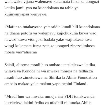
wanawake vijana walemavu kukamata fursa za uongozi
katika jamii yao na kuondokana na tabia ya
kujinyanyapaa wenyewe.
“Mafunzo tutakayotoa yatasaidia kundi hili kuondokana
na dhana potofu ya walemavu kujichukulia kuwa wao
hawezi kuwa viongozi badala yake wajitokeze kwa
wingi kukamata fursa zote za uongozi zinazojitokeza
mbele yao”alisema
Salali, alisema mradi huo ambao utatekelezwa katika
wilaya ya Kondoa ni wa mwaka mmoja na fedha za
mradi huo zimetolewa na Shirika la Abilis Foundation
ambalo makao yake makuu yapo nchini Finland.
“Mradi huu wa mwaka mmoja sisi FDH tunakwenda
kutekeleza lakini fedha za ufadhili ni kutoka Abilis