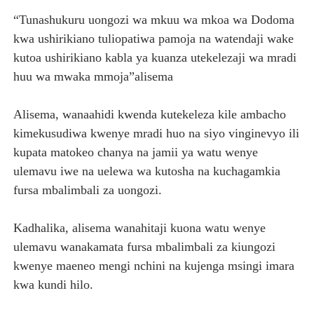
“Tunashukuru uongozi wa mkuu wa mkoa wa Dodoma
kwa ushirikiano tuliopatiwa pamoja na watendaji wake
kutoa ushirikiano kabla ya kuanza utekelezaji wa mradi
huu wa mwaka mmoja”alisema
Alisema, wanaahidi kwenda kutekeleza kile ambacho
kimekusudiwa kwenye mradi huo na siyo vinginevyo ili
kupata matokeo chanya na jamii ya watu wenye
ulemavu iwe na uelewa wa kutosha na kuchagamkia
fursa mbalimbali za uongozi.
Kadhalika, alisema wanahitaji kuona watu wenye
ulemavu wanakamata fursa mbalimbali za kiungozi
kwenye maeneo mengi nchini na kujenga msingi imara
kwa kundi hilo.