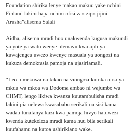
Foundation shirika lenye makao makuu yake nchini
Finland lakini hapa nchini ofisi zao zipo jijini
Arusha”alisema Salali
Aidha, alisema mradi huo unakwenda kugusa makundi
ya yote ya watu wenye ulemavu kwa ajili ya
kuwajengea uwezo kwenye masuala ya uongozi na
kukuza demokrasia pamoja na ujasiriamali.
“Leo tumekuwa na kikao na viongozi kutoka ofisi ya
mkuu wa mkoa wa Dodoma ambao ni wajumbe wa
CHMT, lengo likiwa kwanza kuutambulisha mradi
lakini pia uelewa kwasababu serikali na sisi kama
wadau tunafanya kazi kwa pamoja hivyo hatuwezi
kwenda kutekeleza mradi kama huu bila serikali
kuufahamu na kutoa ushirikiano wake.