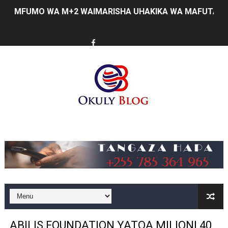
MFUMO WA M+2 WAIMARISHA UHAKIKA WA MAFUTA NC
PINDA AIPONGEZA MATI TECHNOLOGIES KWA UBUNIFU
DKT. SIMBEYE ASISITIZA UMOJA WA VYUO VYA UALIMU
FCC YAENDELEA KUJENGA MAZINGIRA BORA YA BIASHA
MATI TECHNOLOGIES YAONYESHA UWEZO WA WATANZA
WANAWAKE TFC NYENZO YA KUJENGA UCHUMI WA FAMIL
Music
ULEGA: TEKNOLOJIA BUNIFU ZIWAFIKIE WAKULIMA NA W
SERIKALI INATAMBUA MCHANGO WA WAZEE: WAZIRI S
RAIS SAMIA, MUSEVEN WASHUHUDIA MAKUBALIANO YA 
WAJASIRIAMALI KUTOKA PEMBA WATEMBELEA BANDA 
ABILIS FOUNDATION YATOA MILIONI 40