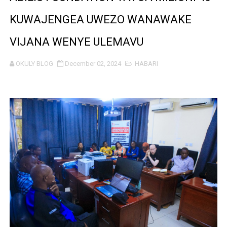
BRELA YATOA ELIMU YA URASIMISHAJI BIASHARA NA 
KUWAJENGEA UWEZO WANAWAKE
TARURA YATAJWA KUWA MIONGONI MWA TAASISI BOR
VIJANA WENYE ULEMAVU
Mkurugenzi Green Acres ataja sababu kuanzisha klabu 
OKULY BLOG
December 02, 2024
HABARI
MWANRI APOKELEWA MAKAO MAKUU YA CCM DODOM
UKAGUZI WA MIGODI WAIMARISHA USALAMA, UHIFADH
MHE. CHANDE AIPONGEZA WRRB KWA KUWAWEZESHA 
NAIBU WAZIRI CHANDE ARIDHISHWA NA HUDUMA ZA 
TBS YAHIMIZA WAJASIRIAMALI KUTHIBITISHA UBORA
WMA YAWAFUNDISHA WATOTO VIPIMO: NAIBU WAZIRI 
TBS YAWAHIMIZA WAJASIRIAMALI KUOMBA ALAMA Y