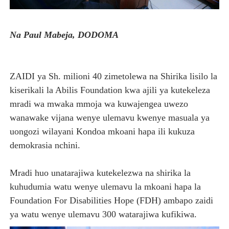
NAIBU KATIBU MKUU UJENZI ARIDHISHWA NA MABORE
Na Paul Mabeja, DODOMA
DKT. MSONDE: TBA NI KITOVU CHA FURSA ZA UWEKEZAJ
Waziri Kabudi: Kilosa Iendelee Kulinda Amani, Kuimarish
ZAIDI ya Sh. milioni 40 zimetolewa na Shirika lisilo la
HABARI ZILIZOPEWA UZITO WA JUU KATIKA MAGAZETI 
kiserikali la Abilis Foundation kwa ajili ya kutekeleza
mradi wa mwaka mmoja wa kuwajengea uwezo
PINDA APONGEZA TVLA KWA KUJENGA UWEZO WA NDA
wanawake vijana wenye ulemavu kwenye masuala ya
uongozi wilayani Kondoa mkoani hapa ili kukuza
demokrasia nchini.
Mradi huo unatarajiwa kutekelezwa na shirika la
kuhudumia watu wenye ulemavu la mkoani hapa la
Foundation For Disabilities Hope (FDH) ambapo zaidi
ya watu wenye ulemavu 300 watarajiwa kufikiwa.