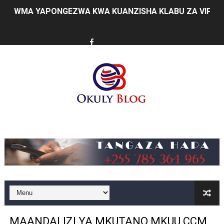
WMA YAPONGEZWA KWA KUANZISHA KLABU ZA VIPIMO
TBS Yaendelea kutoa elimu ya uthibitishaji ubora wa 
TACAIDS YASISITIZA KINGA DHIDI YA UKIMWI KULINDA
LONDO: KUONGEZA THAMANI YA MAZAO NDIO NJIA YA
WRRB YAJA NA UBUNIFU KWENYE ZAO LA PARACHICHI
HABARI ZILIZOPEWA UZITO WA JUU KATIKA MAGAZETI 
Music
TPDC YARIDHISHWA NA MAENDELEO YA UJENZI WA P
NHIF: BIMA YA AFYA NI MSINGI WA MAISHA YA KILA M
LONDO AIPONGEZA FCC KWA KUJENGA USHINDANI WA 
TBS YASISITIZA UBORA WA BIDHAA KUWA CHACHU YA 
MAANDALIZI YA MKUTANO MKUU CCM