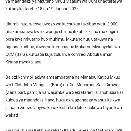
ya maandalizi ya Mkutano Mkuu Maalum wa CCM unaotarajiwa
TANZANIA YAIPONGEZA AFRICA50, YAIMARISHA USHIR
kufanyika tarehe 18 na 19 Januari 2025.
WAKULIMA WAPEWA MBINU YA KUKABILIANA NA SUM
Ukumbi huo, wenye uwezo wa kuchukua takriban watu 3,000,
unakarabatiwa kwa kiwango cha juu ili kuhakikisha mazingira
Serikali yasisitiza usimamizi imara wa maji chini ya ardh
bora kwa mkutano huo muhimu. Mkutano huu utakuwa na
agenda kadhaa, ikiwemo kumchagua Makamu Mwenyekiti wa
WANAFUNZI WA MTEMI MAZENGO WATOA ELIMU YA VIP
CCM (Bara), kufuatia kujiuzulu kwa Komredi Abdulrahman
TEKNOLOJIA YA NYUKLIA: MSAADA MKUBWA KATIKA MA
Kinana mwaka jana.
Balozi Nchimbi, akiwa ameambatana na Manaibu Katibu Mkuu
wa CCM, John Mongella (Bara) na Dkt. Mohamed Said Dimwa
(Zanzibar), pamoja na wajumbe wa Sekretarieti, alishuhudia kasi
kubwa ya maandalizi hayo, huku akiwapongeza wahusika kwa
jitihada zinazofanywa kuhakikisha kila kitu kinakuwa tayari kwa
wakati.
Kwa mujibu wa Katibu wa NEC - Itikadi, Uenezi na Mafunzo, CPA