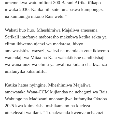
umeme kwa watu milioni 300 Barani Afrika ifikapo
mwaka 2030. Katika hili sote tunapaswa kumpongeza
na kumuunga mkono Rais wetu.”
Wakati huo huo, Mheshimiwa Majaliwa amesema
Serikali imefanya maboresho makubwa katika sekta ya
elimu ikiwemo ujenzi wa madarasa, hivyo
amewasisitiza wazazi, walezi na mamlaka zote ikiwemo
watendaji wa Mitaa na Kata wahakikishe uandikishaji
wa wanafunzi wa elimu ya awali na kidato cha kwanza
unafanyika kikamilifu.
Katika hatua nyingine, Mheshimiwa Majaliwa
amewataka Wana-CCM kujiandaa na uchaguzi wa Rais,
Wabunge na Madiwani unaotarajiwa kufanyika Oktoba
2025 kwa kuimarisha mshikamano na kueleza
utekelezaji wa ilani. ” Tunakwenda kwenye uchaguzi