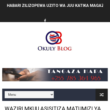
HABARI ZILIZOPEWA UZITO WA JUU KATIKA MAGAZETI 
WIZARA YA MAWASILIANO YATAJA MAFANIKIO MAKUB
FCC YAIMARISHA ELIMU YA USHINDANI NA ULINZI WA 
Prof. Kabudi ahimiza matumizi ya teknolojia za kisasa ka
MTWALE AITAKA TARURA IENDELEE KUTOA TABASAMU
PROF. NAGU: TARURA ONGEZENI ELIMU KWA WANANC
Music
WAZIRI SANGU AZITAKA PSSSF,NSSF,WCF NA OSHA K
MTENDAJI MKUU WMA AHAMASISHA WANANCHI KUTUMI
TBS YAENDELEA KUTOA ELUMU YA VIWANGO MAONES
RAIS SAMIA AIPONGEZA TADB KUWA MDHAMINI MKUU 
WAZIRI MKUU ASISITIZA MATUMIZI YA