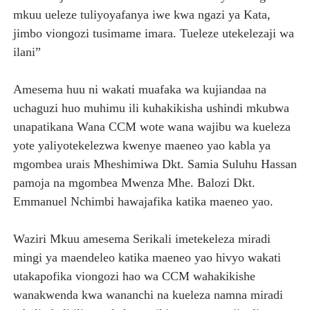
mkuu ueleze tuliyoyafanya iwe kwa ngazi ya Kata,
jimbo viongozi tusimame imara. Tueleze utekelezaji wa
ilani”
Amesema huu ni wakati muafaka wa kujiandaa na
uchaguzi huo muhimu ili kuhakikisha ushindi mkubwa
unapatikana Wana CCM wote wana wajibu wa kueleza
yote yaliyotekelezwa kwenye maeneo yao kabla ya
mgombea urais Mheshimiwa Dkt. Samia Suluhu Hassan
pamoja na mgombea Mwenza Mhe. Balozi Dkt.
Emmanuel Nchimbi hawajafika katika maeneo yao.
Waziri Mkuu amesema Serikali imetekeleza miradi
mingi ya maendeleo katika maeneo yao hivyo wakati
utakapofika viongozi hao wa CCM wahakikishe
wanakwenda kwa wananchi na kueleza namna miradi