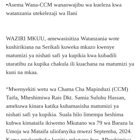
▪️Asema Wana-CCM wanaowajibu wa kueleza kwa
TPDC YARIDHISHWA NA MAENDELEO YA UJENZI WA P
watanzania utekelezaji wa Ilani
NHIF: BIMA YA AFYA NI MSINGI WA MAISHA YA KILA M
LONDO AIPONGEZA FCC KWA KUJENGA USHINDANI WA 
WAZIRI MKUU, amewasisitiza Watanzania wote
kushirikiana na Serikali kuweka mkazo kwenye
TBS YASISITIZA UBORA WA BIDHAA KUWA CHACHU YA 
matumizi ya nishati safi ya kupikia kwa kubadili
utaratibu za kupika chakula ili kuachana na matumizi ya
KILA KILO INAYOPOTEA NI SHILINGI INAYOPOTEA - 
kuni na mkaa.
“Mwenyekiti wetu wa Chama Cha Mapinduzi (CCM)
Taifa, Mheshimiwa Rais Dkt. Samia Suluhu Hassan,
amekuwa kinara katika kuhamasisha matumizi ya
nishati safi ya kupikia. Suala hilo limempa heshima
kubwa kimataifa ikiwemo Mkutano wa 79 wa Baraza la
Umoja wa Mataifa uliofanyika mwezi Septemba, 2024.
Kama mtakumbuka kupitia mkutano huo, Mheshimiwa