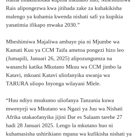
Rais alipongezwa kwa jitihada zake za kuhakikisha
malengo ya kuhamia kwenda nishati safi ya kupikia
yanatimia ifikapo mwaka 2030.”
Mheshimiwa Majaliwa ambaye pia ni Mjumbe wa
Kamati Kuu ya CCM Taifa ametoa pongezi hizo leo
(Jumapili, Januari 26, 2025) alipozungumza na
wananchi katika Mkutano Mkuu wa CCM jimbo la
Katavi, mkoani Katavi uliofanyika uwanja wa
TARURA uliopo Inyonga wilayani Mlele.
“Huu ndiyo msukumo uliofanya Tanzania kuwa
mwenyeji wa Mkutano wa Ngazi ya Juu wa Nishati
Afrika utakaofanyika jijini Dar es Salaam tarehe 27
hadi 28 Januari 2025. Lengo la mkutano huo ni
kuhamasisha ushirikiano mpana wa kufikisha nishati ya