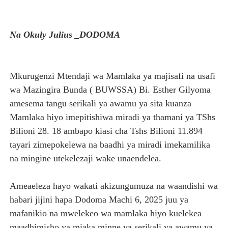
TBS YAENDELEA KUTOA ELUMU YA VIWANGO MAONES
Na Okuly Julius _DODOMA
RAIS SAMIA AIPONGEZA TADB KUWA MDHAMINI MKUU 
REA YAPELEKA FURSA YA MKOPO NAFUU WA UJENZI WA
Mkurugenzi Mtendaji wa Mamlaka ya majisafi na usafi
Msajili wa Hazina ateta na Rais wa Benki ya Biashara n
wa Mazingira Bunda ( BUWSSA) Bi. Esther Gilyoma
amesema tangu serikali ya awamu ya sita kuanza
Global Education Link kusafirisha wanafunzi 85 kwenda 
Mamlaka hiyo imepitishiwa miradi ya thamani ya TShs
Bilioni 28. 18 ambapo kiasi cha Tshs Bilioni 11.894
tayari zimepokelewa na baadhi ya miradi imekamilika
na mingine utekelezaji wake unaendelea.
Ameaeleza hayo wakati akizungumuza na waandishi wa
habari jijini hapa Dodoma Machi 6, 2025 juu ya
mafanikio na mwelekeo wa mamlaka hiyo kuelekea
maadhimisho ya miaka minne ya serikali ya awamu ya