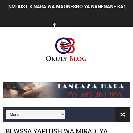
NM-AIST KINARA WA MAONESHO YA NANENANE KANDA 
BARAZA LA USHINDANI LAJA NA MFUMO WA KIDIJITAL
TBS YATOA ELIMU YA UZINGATIAJI WA VIWANGO KWE
ORIJIN Yawaunganisha Marafiki Kwenye Gumzo la Ladh
SERIKALI KUIMARISHA MIUNDOMBINU KUCHOCHEA UZA
WATUHUMIWA ZAIDI YA 14 WAKAMATWA KWA UTOROSH
Music
KIONGOZI MSTAAFU WA WMA ASEMA VIPIMO SAHIHI N
WMA YAMUAHIDI MKUU WA WILAYA YA IRAMBA KUIMAR
AJIRA ZAIDI YA 420 ZAZALISHWA KUPITIA UJENZI WA
TANTRADE YAWATAKA WAZALISHAJI KUTUMIA FURSA 
BUWSSA YAPITISHIWA MIRADI YA