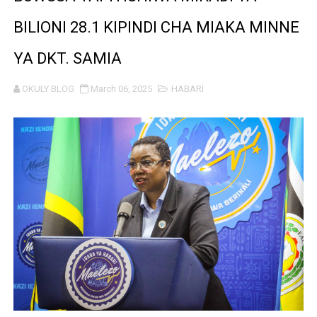
MUSOMA YATOA TENDA ZA SH. MILIONI 99 KWA MAKU
BILIONI 28.1 KIPINDI CHA MIAKA MINNE
KILA KILO INAYOPOTEA NI SHILINGI INAYOPOTEA - 
YA DKT. SAMIA
HABARI ZILIZOPEWA UZITO WA JUU KATIKA MAGAZETI 
OKULY BLOG
March 06, 2025
HABARI
WIZARA YA MAWASILIANO YATAJA MAFANIKIO MAKUB
FCC YAIMARISHA ELIMU YA USHINDANI NA ULINZI WA 
Prof. Kabudi ahimiza matumizi ya teknolojia za kisasa ka
MTWALE AITAKA TARURA IENDELEE KUTOA TABASAMU
PROF. NAGU: TARURA ONGEZENI ELIMU KWA WANANC
WAZIRI SANGU AZITAKA PSSSF,NSSF,WCF NA OSHA K
MTENDAJI MKUU WMA AHAMASISHA WANANCHI KUTUMI