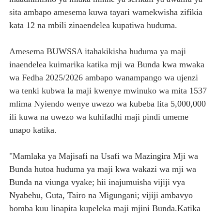
sita ambapo amesema kuwa tayari wamekwisha zifikia
kata 12 na mbili zinaendelea kupatiwa huduma.
Amesema BUWSSA itahakikisha huduma ya maji
inaendelea kuimarika katika mji wa Bunda kwa mwaka
wa Fedha 2025/2026 ambapo wanampango wa ujenzi
wa tenki kubwa la maji kwenye mwinuko wa mita 1537
mlima Nyiendo wenye uwezo wa kubeba lita 5,000,000
ili kuwa na uwezo wa kuhifadhi maji pindi umeme
unapo katika.
"Mamlaka ya Majisafi na Usafi wa Mazingira Mji wa
Bunda hutoa huduma ya maji kwa wakazi wa mji wa
Bunda na viunga vyake; hii inajumuisha vijiji vya
Nyabehu, Guta, Tairo na Migungani; vijiji ambavyo
bomba kuu linapita kupeleka maji mjini Bunda.Katika