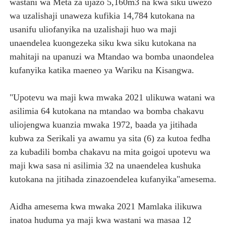
wastani wa Meta za ujazo 5,160m3 na kwa siku uwezo
wa uzalishaji unaweza kufikia 14,784 kutokana na
usanifu uliofanyika na uzalishaji huo wa maji
unaendelea kuongezeka siku kwa siku kutokana na
mahitaji na upanuzi wa Mtandao wa bomba unaondelea
kufanyika katika maeneo ya Wariku na Kisangwa.
"Upotevu wa maji kwa mwaka 2021 ulikuwa watani wa
asilimia 64 kutokana na mtandao wa bomba chakavu
uliojengwa kuanzia mwaka 1972, baada ya jitihada
kubwa za Serikali ya awamu ya sita (6) za kutoa fedha
za kubadili bomba chakavu na mita goigoi upotevu wa
maji kwa sasa ni asilimia 32 na unaendelea kushuka
kutokana na jitihada zinazoendelea kufanyika"amesema.
Aidha amesema kwa mwaka 2021 Mamlaka ilikuwa
inatoa huduma ya maji kwa wastani wa masaa 12