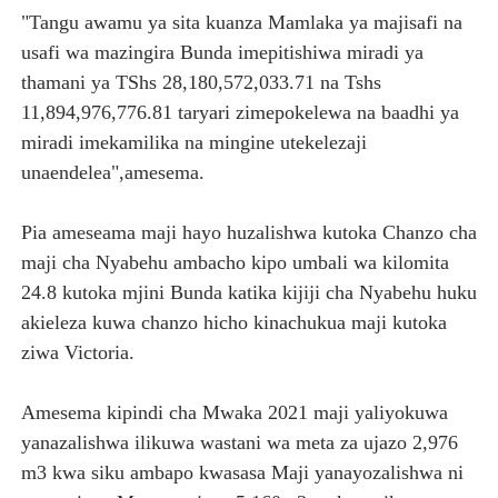
"Tangu awamu ya sita kuanza Mamlaka ya majisafi na
usafi wa mazingira Bunda imepitishiwa miradi ya
thamani ya TShs 28,180,572,033.71 na Tshs
11,894,976,776.81 taryari zimepokelewa na baadhi ya
miradi imekamilika na mingine utekelezaji
unaendelea",amesema.
Pia ameseama maji hayo huzalishwa kutoka Chanzo cha
maji cha Nyabehu ambacho kipo umbali wa kilomita
24.8 kutoka mjini Bunda katika kijiji cha Nyabehu huku
akieleza kuwa chanzo hicho kinachukua maji kutoka
ziwa Victoria.
Amesema kipindi cha Mwaka 2021 maji yaliyokuwa
yanazalishwa ilikuwa wastani wa meta za ujazo 2,976
m3 kwa siku ambapo kwasasa Maji yanayozalishwa ni