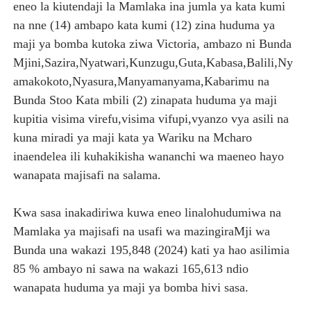
eneo la kiutendaji la Mamlaka ina jumla ya kata kumi
na nne (14) ambapo kata kumi (12) zina huduma ya
maji ya bomba kutoka ziwa Victoria, ambazo ni Bunda
Mjini,Sazira,Nyatwari,Kunzugu,Guta,Kabasa,Balili,Ny
amakokoto,Nyasura,Manyamanyama,Kabarimu na
Bunda Stoo Kata mbili (2) zinapata huduma ya maji
kupitia visima virefu,visima vifupi,vyanzo vya asili na
kuna miradi ya maji kata ya Wariku na Mcharo
inaendelea ili kuhakikisha wananchi wa maeneo hayo
wanapata majisafi na salama.
Kwa sasa inakadiriwa kuwa eneo linalohudumiwa na
Mamlaka ya majisafi na usafi wa mazingiraMji wa
Bunda una wakazi 195,848 (2024) kati ya hao asilimia
85 % ambayo ni sawa na wakazi 165,613 ndio
wanapata huduma ya maji ya bomba hivi sasa.