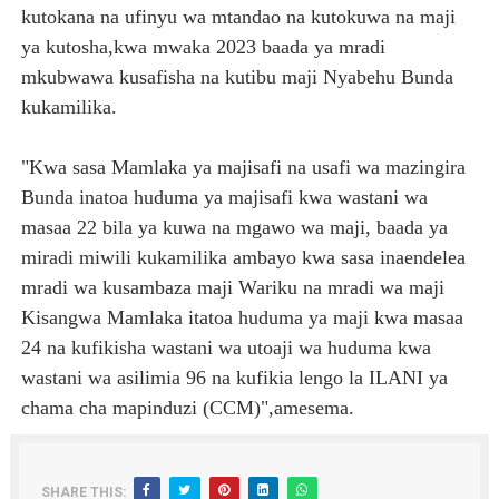
kutokana na ufinyu wa mtandao na kutokuwa na maji
ya kutosha,kwa mwaka 2023 baada ya mradi
mkubwawa kusafisha na kutibu maji Nyabehu Bunda
kukamilika.
"Kwa sasa Mamlaka ya majisafi na usafi wa mazingira
Bunda inatoa huduma ya majisafi kwa wastani wa
masaa 22 bila ya kuwa na mgawo wa maji, baada ya
miradi miwili kukamilika ambayo kwa sasa inaendelea
mradi wa kusambaza maji Wariku na mradi wa maji
Kisangwa Mamlaka itatoa huduma ya maji kwa masaa
24 na kufikisha wastani wa utoaji wa huduma kwa
wastani wa asilimia 96 na kufikia lengo la ILANI ya
chama cha mapinduzi (CCM)",amesema.
SHARE THIS: